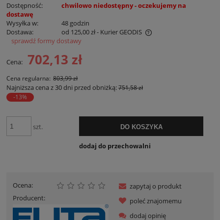
Dostępność:
chwilowo niedostępny - oczekujemy na
dostawę
Wysyłka w:
48 godzin
Dostawa:
od 125,00 zł
- Kurier GEODIS
sprawdź formy dostawy
Cena nie zawiera ewentualnych kosztów płatności
702,13 zł
Cena:
Cena regularna:
803,99 zł
Najniższa cena z 30 dni przed obniżką:
751,58 zł
-13%
szt.
DO KOSZYKA
dodaj do przechowalni
Ocena:
zapytaj o produkt
Producent:
poleć znajomemu
dodaj opinię