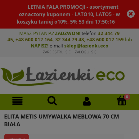
LETNIA FALA PROMOCJI - asortyment
oznaczony kuponem - LATO10, LATO5 - w
koszyku taniej o10%, 5%
53
dni
17
:
50
:
16
MASZ PYTANIA?
ZADZWOŃ!
telefon
32 344 79
45
,
+48 600 012 164
,
32 344 79 4
8
,
+4
8 600 012 159
lub
NAPISZ!
e-mail
sklep@lazienki.eco
ZAREJESTRUJ SIĘ
ZALOGUJ SIĘ
ELITA METIS UMYWALKA MEBLOWA 70 CM
BIAŁA
promocja