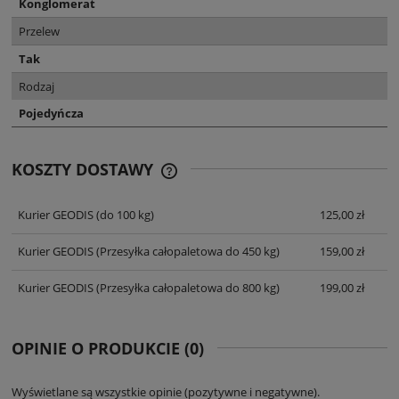
Konglomerat
Przelew
Tak
Rodzaj
Pojedyńcza
KOSZTY DOSTAWY
CENA NIE ZAWIERA EWENTUALNYCH
KOSZTÓW PŁATNOŚCI
Kurier GEODIS
(do 100 kg)
125,00 zł
Kurier GEODIS
(Przesyłka całopaletowa do 450 kg)
159,00 zł
Kurier GEODIS
(Przesyłka całopaletowa do 800 kg)
199,00 zł
OPINIE O PRODUKCIE (0)
Wyświetlane są wszystkie opinie (pozytywne i negatywne).