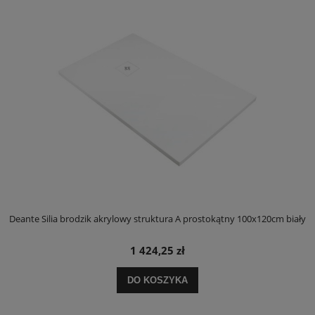
ły
Deante Silia brodzik akrylowy struktura A prostokątny 100x120cm biały
D
1 424,25 zł
DO KOSZYKA