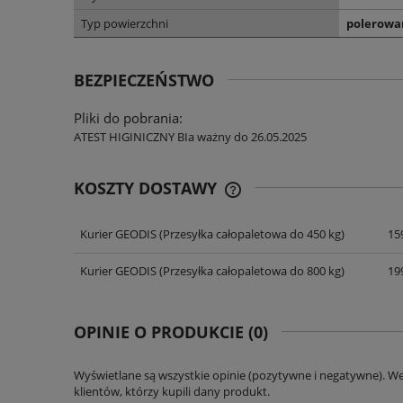
Typ powierzchni
polerowa
BEZPIECZEŃSTWO
Pliki do pobrania:
ATEST HIGINICZNY BIa ważny do 26.05.2025
KOSZTY DOSTAWY
Kurier GEODIS
(Przesyłka całopaletowa do 450 kg)
159
CENA NIE ZAWIERA EWENT
KOSZTÓW PŁATNOŚCI
Kurier GEODIS
(Przesyłka całopaletowa do 800 kg)
199
OPINIE O PRODUKCIE (0)
Wyświetlane są wszystkie opinie (pozytywne i negatywne). W
klientów, którzy kupili dany produkt.