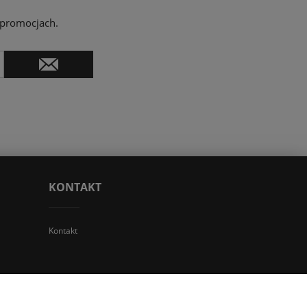
 promocjach.
KONTAKT
Kontakt
 TGS Przemysław Stoń | NIP: 6312213594 | REGON: 276403698