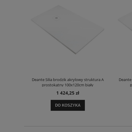
truktura A
Deante Silia brodzik akrylowy struktura A
Deante 
ały
prostokątny 100x120cm biały
p
1 424,25 zł
DO KOSZYKA