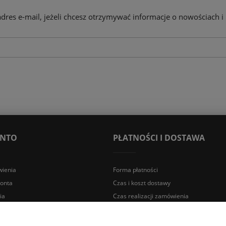
adres e-mail, jeżeli chcesz otrzymywać informacje o nowościach i
ONTO
PŁATNOŚCI I DOSTAWA
ienia
Forma płatności
konta
Czas i koszt dostawy
ia
Czas realizacji zamówienia
a Śląska | E-mail: sklep@lazienki.eco | Tel.: 600 012 164 lub 600 012 159 |