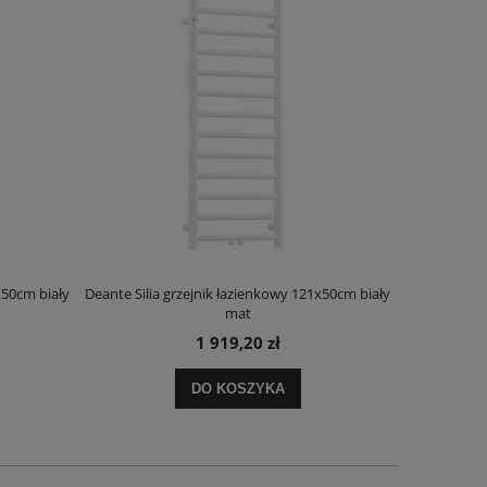
x50cm biały
Deante Silia grzejnik łazienkowy 121x50cm biały
Deante Ora
mat
1 919,20 zł
DO KOSZYKA