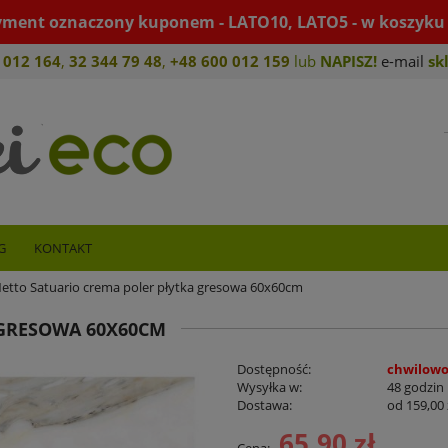
yment oznaczony kuponem - LATO10, LATO5 - w koszyku 
 012 164
,
32 344 79 4
8
,
+4
8 600 012 159
lub
NAPISZ!
e-mail
sk
G
KONTAKT
etto Satuario crema poler płytka gresowa 60x60cm
 GRESOWA 60X60CM
Dostępność:
chwilowo
Wysyłka w:
48 godzin
Dostawa:
od 159,00 
65,90 zł