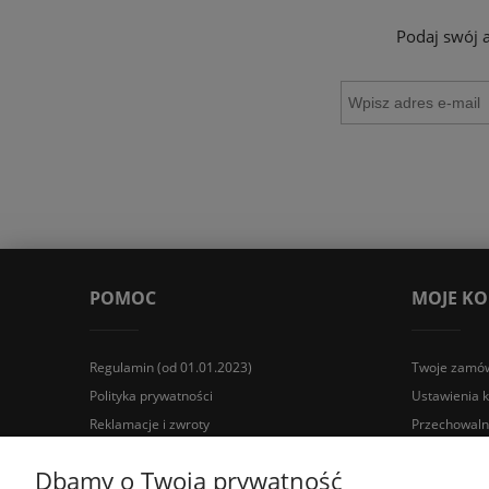
Podaj swój 
POMOC
MOJE K
Regulamin (od 01.01.2023)
Twoje zamów
Polityka prywatności
Ustawienia 
Reklamacje i zwroty
Przechowaln
Wyposażenie łazienek Łazienki.eco | Pawła 23, 41-708 Rud
Dbamy o Twoją prywatność