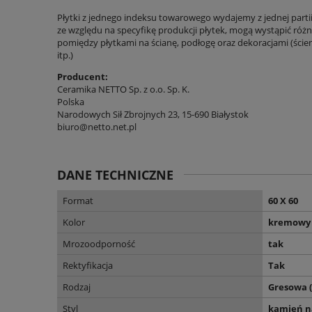
Płytki z jednego indeksu towarowego wydajemy z jednej parti
ze względu na specyfikę produkcji płytek, mogą wystąpić różni
pomiędzy płytkami na ścianę, podłogę oraz dekoracjami (ście
itp.)
Producent:
Ceramika NETTO Sp. z o.o. Sp. K.
Polska
Narodowych Sił Zbrojnych 23, 15-690 Białystok
biuro@netto.net.pl
DANE TECHNICZNE
Format
60 X 60
Kolor
kremowy
Mrozoodporność
tak
Rektyfikacja
Tak
Rodzaj
Gresowa 
Styl
kamień n