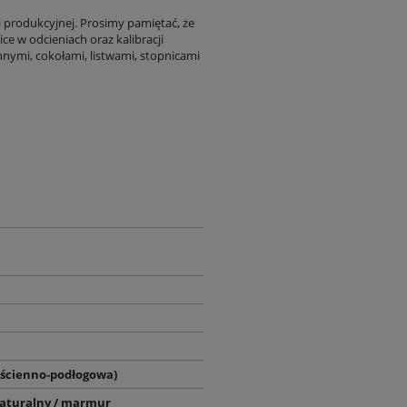
i produkcyjnej. Prosimy pamiętać, że
ce w odcieniach oraz kalibracji
nnymi, cokołami, listwami, stopnicami
(ścienno-podłogowa)
aturalny / marmur