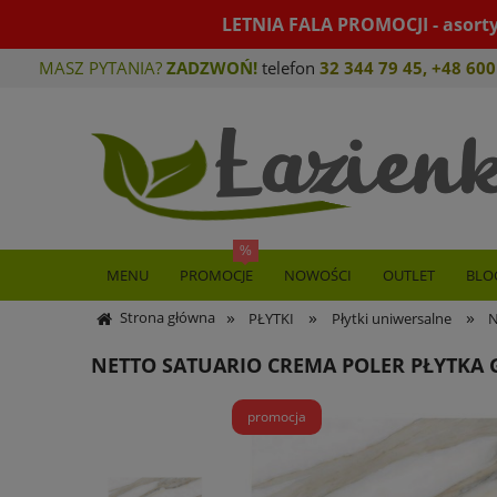
LETNIA FALA PROMOCJI - asort
MASZ PYTANIA?
ZADZWOŃ!
telefon
32 344 79 45
,
+48 600
MENU
PROMOCJE
NOWOŚCI
OUTLET
BLO
»
»
»
Strona główna
PŁYTKI
Płytki uniwersalne
N
NETTO SATUARIO CREMA POLER PŁYTKA
promocja