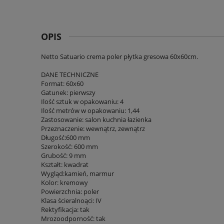
OPIS
Netto Satuario crema poler płytka gresowa 60x60cm.
DANE TECHNICZNE
Format: 60x60
Gatunek: pierwszy
Ilość sztuk w opakowaniu: 4
Ilość metrów w opakowaniu: 1,44
Zastosowanie: salon kuchnia łazienka
Przeznaczenie: wewnątrz, zewnątrz
Długość:600 mm
Szerokość: 600 mm
Grubość: 9 mm
Kształt: kwadrat
Wygląd:kamień, marmur
Kolor: kremowy
Powierzchnia: poler
Klasa ścieralnoąci: IV
Rektyfikacja: tak
Mrozoodporność: tak