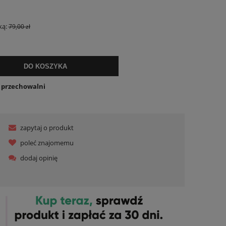
ualnych kosztów
ką:
79,00 zł
DO KOSZYKA
o przechowalni
zapytaj o produkt
poleć znajomemu
dodaj opinię