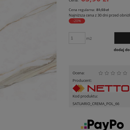
Cena:
Cena nie zawiera ewent
płatności
Cena regularna:
81,93 zł
Najniższa cena z 30 dni przed obniż
-20%
m2
dodaj d
Ocena:
Producent:
Kod produktu:
SATUARIO_CREMA_POL_66