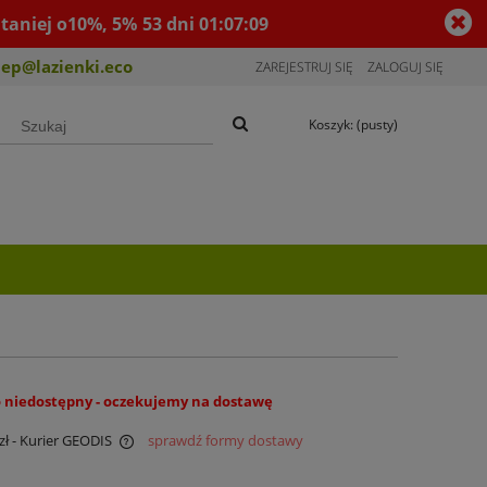
taniej o10%, 5%
53
dni
01
:
07
:
08
lep@lazienki.eco
ZAREJESTRUJ SIĘ
ZALOGUJ SIĘ
Koszyk:
(pusty)
 niedostępny - oczekujemy na dostawę
zł
- Kurier GEODIS
sprawdź formy dostawy