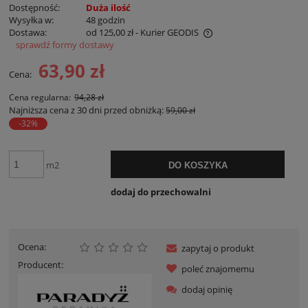
Dostępność:
Duża ilość
Wysyłka w:
48 godzin
Dostawa:
od 125,00 zł
- Kurier GEODIS
sprawdź formy dostawy
Cena nie zawiera ewentualnych kosztów płatności
63,90 zł
Cena:
Cena regularna:
94,28 zł
Najniższa cena z 30 dni przed obniżką:
59,00 zł
-32%
m2
DO KOSZYKA
dodaj do przechowalni
Ocena:
zapytaj o produkt
Producent:
poleć znajomemu
dodaj opinię