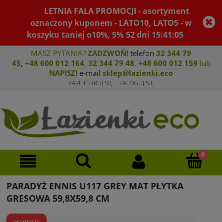
LETNIA FALA PROMOCJI - asortyment
oznaczony kuponem - LATO10, LATO5 - w
koszyku taniej o10%, 5%
52
dni
15
:
41
:
05
MASZ PYTANIA?
ZADZWOŃ!
telefon
32 344 79
45
,
+48 600 012 164
,
32 344 79 4
8
,
+4
8 600 012 159
lub
NAPISZ!
e-mail
sklep@lazienki.eco
ZAREJESTRUJ SIĘ
ZALOGUJ SIĘ
PARADYŻ ENNIS U117 GREY MAT PŁYTKA
GRESOWA 59,8X59,8 CM
promocja