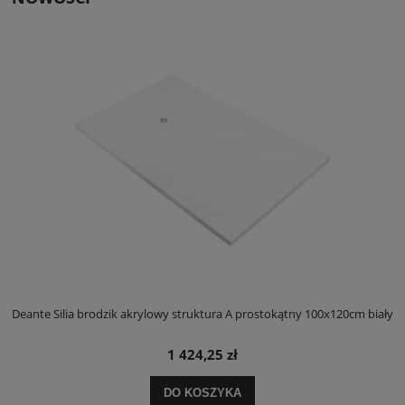
ły
Deante Silia brodzik akrylowy struktura A prostokątny 100x120cm biały
D
1 424,25 zł
DO KOSZYKA