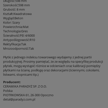
Długość:598 mm
Szerokość:598 mm
Grubość: 8 mm
Kształt:Kwadratowa
Wygląd:Beton
Kolor: Szary
Powierzchnia:Mat
Technologia:Gres
Ścieralność:PEI 4/6000
Antypoślizgowość:R10
Rektyfikacja:Tak
Mrozoodporność:Tak
Płytki z jednego indeksu towarowego wydajemy z jednej partii
produkcyjnej. Prosimy pamiętać, że ze względu na specyfikę produkcji
płytek, mogą wystąpić różnice w odcieniach oraz kalibracji pomiędzy
płytkami na ścianę, podłogę oraz dekoracjami (ściennymi, cokołami,
listwami, stopnicami itp.)
Producent:
CERAMIKA PARADYŻ SP. Z O.O.
Polska
PIOTRKOWSKA 61, 26-300 Opoczno
detal@paradyz.com.pl