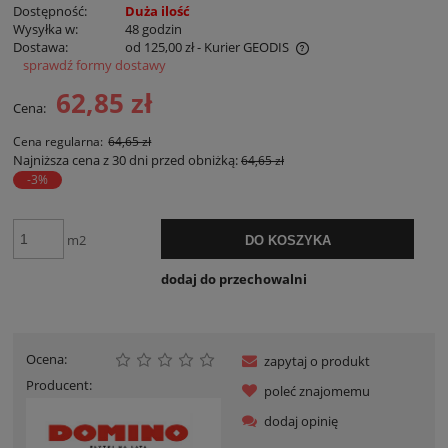
Dostępność:
Duża ilość
Wysyłka w:
48 godzin
Dostawa:
od 125,00 zł
- Kurier GEODIS
sprawdź formy dostawy
Cena nie zawiera ewentualnych kosztów płatności
62,85 zł
Cena:
Cena regularna:
64,65 zł
Najniższa cena z 30 dni przed obniżką:
64,65 zł
-3%
m2
DO KOSZYKA
dodaj do przechowalni
Ocena:
zapytaj o produkt
Producent:
poleć znajomemu
dodaj opinię