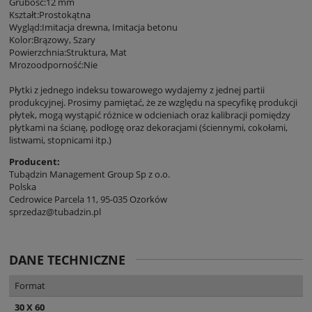
Grubość:12 mm
Kształt:Prostokątna
Wygląd:Imitacja drewna, Imitacja betonu
Kolor:Brązowy, Szary
Powierzchnia:Struktura, Mat
Mrozoodporność:Nie
Płytki z jednego indeksu towarowego wydajemy z jednej partii
produkcyjnej. Prosimy pamiętać, że ze względu na specyfikę produkcji
płytek, mogą wystąpić różnice w odcieniach oraz kalibracji pomiędzy
płytkami na ścianę, podłogę oraz dekoracjami (ściennymi, cokołami,
listwami, stopnicami itp.)
Producent:
Tubądzin Management Group Sp z o.o.
Polska
Cedrowice Parcela 11, 95-035 Ozorków
sprzedaz@tubadzin.pl
DANE TECHNICZNE
Format
30 X 60