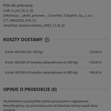
Pliki do pobrania:
znak_b_pol_52_b_20
Deklaracja_-_płytki_gresowe_-_Ceramika_Tubądzin_Sp._z_o.o.
CT1_08022023_POL (1)
certyfikat_bezpieczeństwa_GRES_13_B_22
KOSZTY DOSTAWY
CENA NIE ZAWIERA EWENTUALNYCH
KOSZTÓW PŁATNOŚCI
Kurier GEODIS
(do 100 kg)
125,00 zł
Kurier GEODIS
(Przesyłka całopaletowa do 450 kg)
159,00 zł
Kurier GEODIS
(Przesyłka całopaletowa do 800 kg)
199,00 zł
OPINIE O PRODUKCIE (0)
Wyświetlane są wszystkie opinie (pozytywne i negatywne).
Weryfikujemy, czy pochodzą one od klientów, którzy kupili dany
produkt.