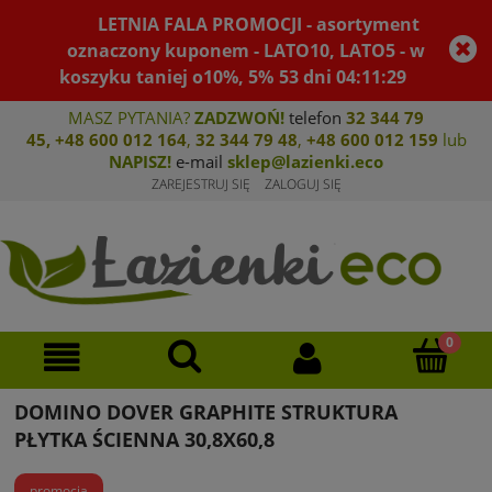
LETNIA FALA PROMOCJI - asortyment
oznaczony kuponem - LATO10, LATO5 - w
koszyku taniej o10%, 5%
53
dni
04
:
11
:
29
MASZ PYTANIA?
ZADZWOŃ!
telefon
32 344 79
45
,
+48 600 012 164
,
32 344 79 4
8
,
+4
8 600 012 159
lub
NAPISZ!
e-mail
sklep@lazienki.eco
ZAREJESTRUJ SIĘ
ZALOGUJ SIĘ
DOMINO DOVER GRAPHITE STRUKTURA
PŁYTKA ŚCIENNA 30,8X60,8
promocja