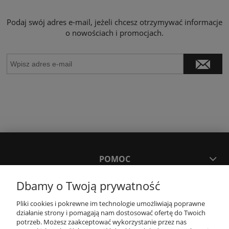
Podaj swój adres e-mail, jeżeli chcesz otrzymywać informacje
o nowościach i promocjach.
POMOC
Dbamy o Twoją prywatność
MOJE KONTO
Pliki cookies i pokrewne im technologie umożliwiają poprawne
działanie strony i pomagają nam dostosować ofertę do Twoich
PŁATNOŚCI I DOSTAWA
potrzeb. Możesz zaakceptować wykorzystanie przez nas