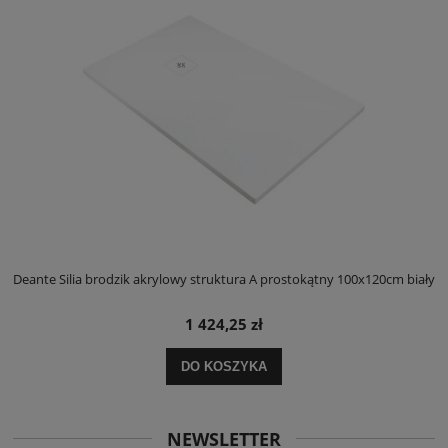
ły
Deante Silia brodzik akrylowy struktura A prostokątny 100x120cm biały
D
1 424,25 zł
DO KOSZYKA
NEWSLETTER