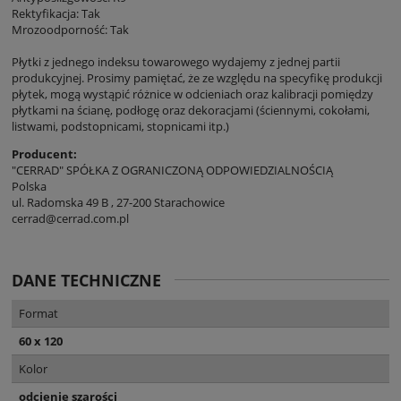
Rektyfikacja: Tak
Mrozoodporność: Tak
Płytki z jednego indeksu towarowego wydajemy z jednej partii
produkcyjnej. Prosimy pamiętać, że ze względu na specyfikę produkcji
płytek, mogą wystąpić różnice w odcieniach oraz kalibracji pomiędzy
płytkami na ścianę, podłogę oraz dekoracjami (ściennymi, cokołami,
listwami, podstopnicami, stopnicami itp.)
Producent:
"CERRAD" SPÓŁKA Z OGRANICZONĄ ODPOWIEDZIALNOŚCIĄ
Polska
ul. Radomska 49 B , 27-200 Starachowice
cerrad@cerrad.com.pl
DANE TECHNICZNE
Format
60 x 120
Kolor
odcienie szarości