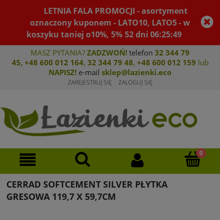
LETNIA FALA PROMOCJI - asortyment
oznaczony kuponem - LATO10, LATO5 - w
koszyku taniej o10%, 5%
52
dni
06
:
25
:
49
MASZ PYTANIA?
ZADZWOŃ!
telefon
32 344 79
45
,
+48 600 012 164
,
32 344 79 4
8
,
+4
8 600 012 159
lub
NAPISZ!
e-mail
sklep@lazienki.eco
ZAREJESTRUJ SIĘ
ZALOGUJ SIĘ
CERRAD SOFTCEMENT SILVER PŁYTKA
GRESOWA 119,7 X 59,7CM