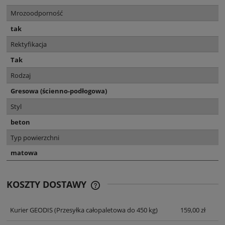
Mrozoodporność
tak
Rektyfikacja
Tak
Rodzaj
Gresowa (ścienno-podłogowa)
Styl
beton
Typ powierzchni
matowa
KOSZTY DOSTAWY
CENA NIE ZAWIERA EWENTUALNYCH
KOSZTÓW PŁATNOŚCI
Kurier GEODIS
(Przesyłka całopaletowa do 450 kg)
159,00 zł