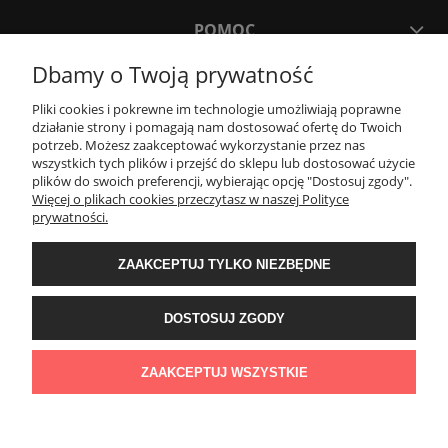
POMOC
Dbamy o Twoją prywatność
MOJE KONTO
Pliki cookies i pokrewne im technologie umożliwiają poprawne
działanie strony i pomagają nam dostosować ofertę do Twoich
potrzeb. Możesz zaakceptować wykorzystanie przez nas
PŁATNOŚCI I DOSTAWA
wszystkich tych plików i przejść do sklepu lub dostosować użycie
plików do swoich preferencji, wybierając opcję "Dostosuj zgody".
Więcej o plikach cookies przeczytasz w naszej Polityce
KONTAKT
prywatności.
ZAAKCEPTUJ TYLKO NIEZBĘDNE
Wyposażenie łazienek Łazienki.eco | Pawła 23, 41-708 Ruda Śląska | E-mail:
sklep@lazienki.eco | Tel.: 600 012 164 lub 600 012 159 | TGS Przemysław
Stoń | NIP: 6312213594 | REGON: 276403698
DOSTOSUJ ZGODY
ZAAKCEPTUJ WSZYSTKIE
POKAŻ PEŁNĄ WERSJĘ STRONY