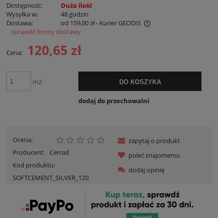
Dostępność:
Duża ilość
Wysyłka w:
48 godzin
Dostawa:
od 159,00 zł
- Kurier GEODIS
sprawdź formy dostawy
Cena nie zawiera ewentualnych kosztów płatności
120,65 zł
Cena:
m2
DO KOSZYKA
dodaj do przechowalni
Ocena:
zapytaj o produkt
Producent:
Cerrad
poleć znajomemu
Kod produktu:
dodaj opinię
SOFTCEMENT_SILVER_120