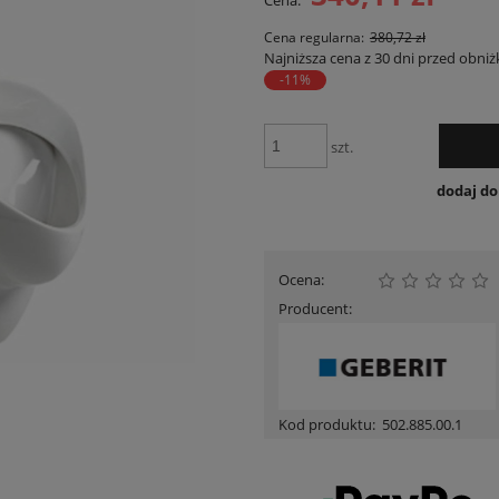
Cena:
Cena nie zawiera ewent
płatności
Cena regularna:
380,72 zł
Najniższa cena z 30 dni przed obniż
-11%
szt.
dodaj d
Ocena:
Producent:
Kod produktu:
502.885.00.1