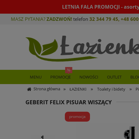
LETNIA FALA PROMOCJI - asort
MASZ PYTANIA?
ZADZWOŃ!
telefon
32 344 79 45
,
+48 600
MENU
PROMOCJE
NOWOŚCI
OUTLET
BLO
»
»
»
Strona główna
ŁAZIENKI
Toalety i bidety
P
GEBERIT FELIX PISUAR WISZĄCY
promocja