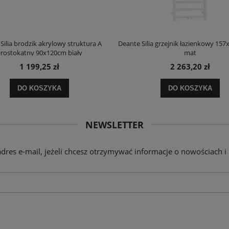
Silia brodzik akrylowy struktura A
Deante Silia grzejnik łazienkowy 157
rostokątny 90x120cm biały
mat
1 199,25 zł
2 263,20 zł
DO KOSZYKA
DO KOSZYKA
NEWSLETTER
adres e-mail, jeżeli chcesz otrzymywać informacje o nowościach i