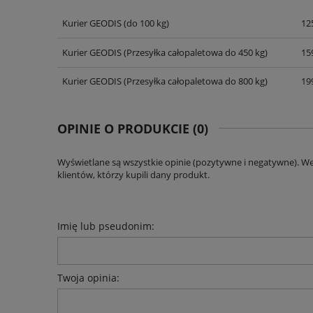
Kurier GEODIS
(do 100 kg)
125
CENA NIE ZAWIERA EWENT
KOSZTÓW PŁATNOŚCI
Kurier GEODIS
(Przesyłka całopaletowa do 450 kg)
159
Kurier GEODIS
(Przesyłka całopaletowa do 800 kg)
199
OPINIE O PRODUKCIE (0)
Wyświetlane są wszystkie opinie (pozytywne i negatywne). W
klientów, którzy kupili dany produkt.
Imię lub pseudonim:
Twoja opinia: