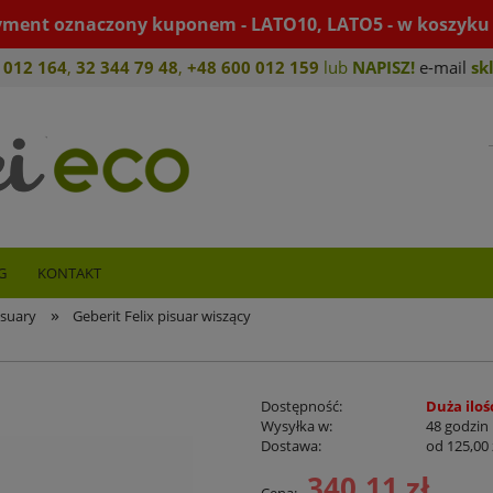
yment oznaczony kuponem - LATO10, LATO5 - w koszyku 
 012 164
,
32 344 79 4
8
,
+4
8 600 012 159
lub
NAPISZ!
e-mail
sk
G
KONTAKT
»
isuary
Geberit Felix pisuar wiszący
Dostępność:
Duża iloś
Wysyłka w:
48 godzin
Dostawa:
od 125,00 
340,11 zł