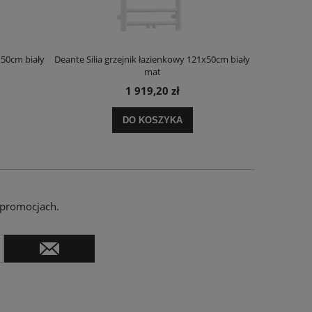
x50cm biały
Deante Silia grzejnik łazienkowy 121x50cm biały
Deante Ora
mat
1 919,20 zł
DO KOSZYKA
 promocjach.