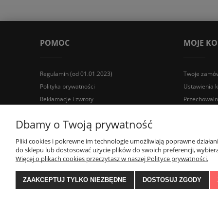
POMOC
MOJE K
Regulamin (od 01.01.2023)
Twoje zamów
Polityka prywatności
Ustawienia 
Reklamacje i zwroty
Przechowaln
Wyposażenie łazienek Łazienki.eco | Pawła 23, 41-708 Rud
Dbamy o Twoją prywatność
Pliki cookies i pokrewne im technologie umożliwiają poprawne działa
do sklepu lub dostosować użycie plików do swoich preferencji, wybiera
Więcej o plikach cookies przeczytasz w naszej Polityce prywatności.
ZAAKCEPTUJ TYLKO NIEZBĘDNE
DOSTOSUJ ZGODY