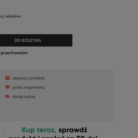
ualnych kosztów
ką:
326,59 zł
DO KOSZYKA
o przechowalni
zapytaj o produkt
poleć znajomemu
dodaj opinię