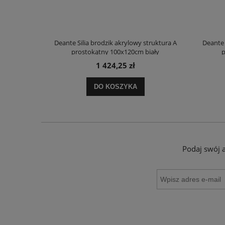
truktura A
Deante Silia brodzik akrylowy struktura A
Deante 
ały
prostokątny 100x120cm biały
p
1 424,25 zł
DO KOSZYKA
Podaj swój 