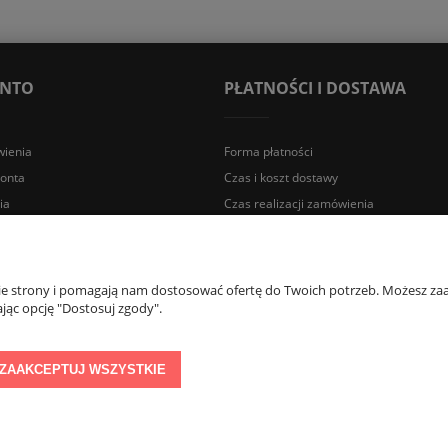
ONTO
PŁATNOŚCI I DOSTAWA
ienia
Forma płatności
konta
Czas i koszt dostawy
ia
Czas realizacji zamówienia
a Śląska | E-mail: sklep@lazienki.eco | Tel.: 600 012 164 lub 600 012 159 |
nie strony i pomagają nam dostosować ofertę do Twoich potrzeb. Możesz zaa
jąc opcję "Dostosuj zgody".
ZAAKCEPTUJ WSZYSTKIE