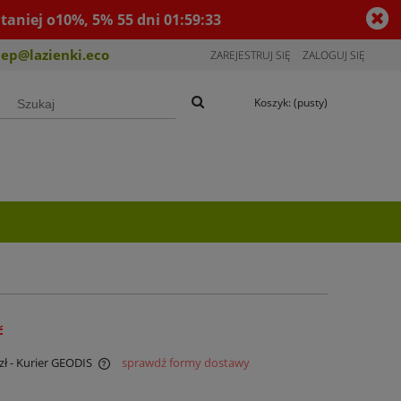
taniej o10%, 5%
55
dni
01
:
59
:
32
lep@lazienki.eco
ZAREJESTRUJ SIĘ
ZALOGUJ SIĘ
Koszyk:
(pusty)
ć
zł
- Kurier GEODIS
sprawdź formy dostawy