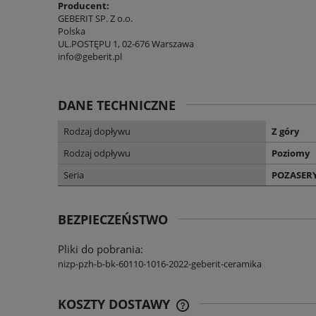
Producent:
GEBERIT SP. Z o.o.
Polska
UL.POSTĘPU 1, 02-676 Warszawa
info@geberit.pl
DANE TECHNICZNE
Rodzaj dopływu
Z góry
Rodzaj odpływu
Poziomy
Seria
POZASER
BEZPIECZEŃSTWO
Pliki do pobrania:
nizp-pzh-b-bk-60110-1016-2022-geberit-ceramika
KOSZTY DOSTAWY