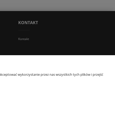
KONTAKT
Kontakt
 TGS Przemysław Stoń | NIP: 6312213594 | REGON: 276403698
kceptować wykorzystanie przez nas wszystkich tych plików i przejść