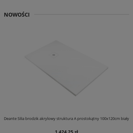
NOWOŚCI
ły
Deante Silia brodzik akrylowy struktura A prostokątny 100x120cm biały
D
1 424,25 zł