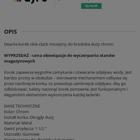
OPIS
Deante korek click-clack mosiężny do brodzika duży chrom.
WYPRZEDAŻ - cena obowiązuje do wyczerpania stanów
magazynowych
Korek zapewnia wygodne zamykanie i otwieranie odpływu wody. Jest
bardzo prosty w obsłudze – sterowanie mechanizmem odbywa się
przez naciśnięcie korka, co powoduje zamknięcie odpływu. Aby go
odblokować, należy nacisnąć korek ponownie. Jest funkcjonalnym i
eleganckim elementem wykończenia każdej łazienki.
DANE TECHNICZNE
Kolor: Chrom
kształt korka: Okrągły duży
Materiał: Metal
Gwint przyłącza: 1 1/2 "
Uszczelki: Gumowe
Przeznaczony do: Brodzika lub wanny