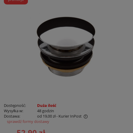
Dostępność:
Duża ilość
Wysyłka w:
48 godzin
Dostawa:
od 19,00 zł
- Kurier InPost
sprawdź formy dostawy
Cena nie zawiera ewentualnych kosztów płatności
52,90 zł