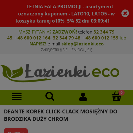
LETNIA FALA PROMOCJI - asortyment
oznaczony kuponem - LATO10, LATO5 - w
koszyku taniej o10%, 5%
52
dni
03
:
09
:
41
MASZ PYTANIA?
ZADZWOŃ!
telefon
32 344 79
45
,
+48 600 012 164
,
32 344 79 4
8
,
+4
8 600 012 159
lub
NAPISZ!
e-mail
sklep@lazienki.eco
ZAREJESTRUJ SIĘ
ZALOGUJ SIĘ
DEANTE KOREK CLICK-CLACK MOSIĘŻNY DO
BRODZIKA DUŻY CHROM
promocja