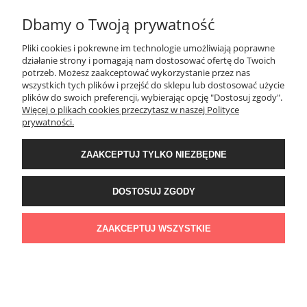
Dbamy o Twoją prywatność
MOJE KONTO
Pliki cookies i pokrewne im technologie umożliwiają poprawne
działanie strony i pomagają nam dostosować ofertę do Twoich
PŁATNOŚCI I DOSTAWA
potrzeb. Możesz zaakceptować wykorzystanie przez nas
wszystkich tych plików i przejść do sklepu lub dostosować użycie
plików do swoich preferencji, wybierając opcję "Dostosuj zgody".
Więcej o plikach cookies przeczytasz w naszej Polityce
KONTAKT
prywatności.
Wyposażenie łazienek Łazienki.eco | Pawła 23, 41-708 Ruda Śląska | E-mail:
ZAAKCEPTUJ TYLKO NIEZBĘDNE
sklep@lazienki.eco | Tel.: 600 012 164 lub 600 012 159 | TGS Przemysław
Stoń | NIP: 6312213594 | REGON: 276403698
DOSTOSUJ ZGODY
ZAAKCEPTUJ WSZYSTKIE
POKAŻ PEŁNĄ WERSJĘ STRONY
Sklep internetowy Shoper Premium