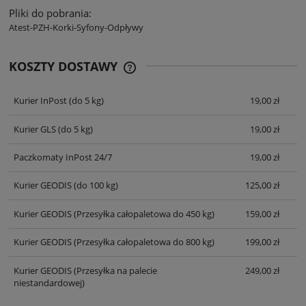
Pliki do pobrania:
Atest-PZH-Korki-Syfony-Odpływy
KOSZTY DOSTAWY
CENA NIE ZAWIERA EWENTUALNYCH
KOSZTÓW PŁATNOŚCI
Kurier InPost
(do 5 kg)
19,00 zł
Kurier GLS
(do 5 kg)
19,00 zł
Paczkomaty InPost 24/7
19,00 zł
Kurier GEODIS
(do 100 kg)
125,00 zł
Kurier GEODIS
(Przesyłka całopaletowa do 450 kg)
159,00 zł
Kurier GEODIS
(Przesyłka całopaletowa do 800 kg)
199,00 zł
Kurier GEODIS
(Przesyłka na palecie
249,00 zł
niestandardowej)