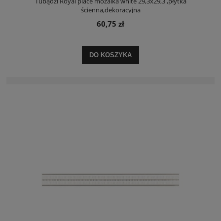
Tubądzi Royal place mozaika white 29,3x29,3 ,płytka
ścienna,dekoracyjna
60,75 zł
DO KOSZYKA