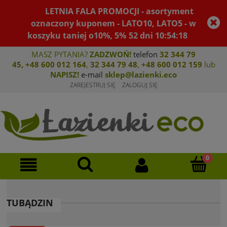
LETNIA FALA PROMOCJI - asortyment
oznaczony kuponem - LATO10, LATO5 - w
koszyku taniej o10%, 5%
52
dni
10
:
54
:
17
MASZ PYTANIA?
ZADZWOŃ!
telefon
32 344 79
45
,
+48 600 012 164
,
32 344 79 4
8
,
+4
8 600 012 159
lub
NAPISZ!
e-mail
sklep@lazienki.eco
ZAREJESTRUJ SIĘ
ZALOGUJ SIĘ
TUBĄDZIN