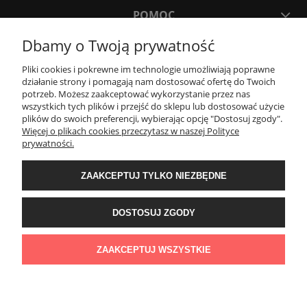
POMOC
Dbamy o Twoją prywatność
MOJE KONTO
Pliki cookies i pokrewne im technologie umożliwiają poprawne
działanie strony i pomagają nam dostosować ofertę do Twoich
potrzeb. Możesz zaakceptować wykorzystanie przez nas
PŁATNOŚCI I DOSTAWA
wszystkich tych plików i przejść do sklepu lub dostosować użycie
plików do swoich preferencji, wybierając opcję "Dostosuj zgody".
Więcej o plikach cookies przeczytasz w naszej Polityce
KONTAKT
prywatności.
ZAAKCEPTUJ TYLKO NIEZBĘDNE
Wyposażenie łazienek Łazienki.eco | Pawła 23, 41-708 Ruda Śląska | E-mail:
sklep@lazienki.eco | Tel.: 600 012 164 lub 600 012 159 | TGS Przemysław
Stoń | NIP: 6312213594 | REGON: 276403698
DOSTOSUJ ZGODY
ZAAKCEPTUJ WSZYSTKIE
POKAŻ PEŁNĄ WERSJĘ STRONY