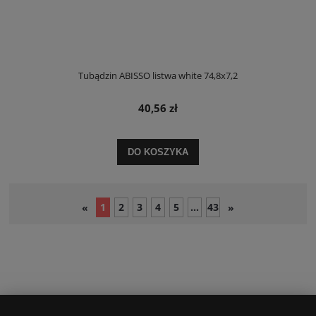
Tubądzin ABISSO listwa white 74,8x7,2
40,56 zł
DO KOSZYKA
1
2
3
4
5
...
43
«
»