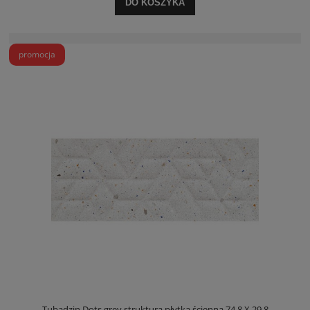
DO KOSZYKA
promocja
Tubądzin Dots grey struktura płytka ścienna 74,8 X 29,8