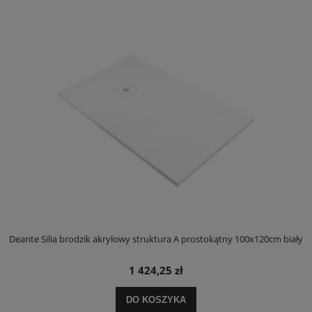
ły
Deante Silia brodzik akrylowy struktura A prostokątny 100x120cm biały
D
1 424,25 zł
DO KOSZYKA