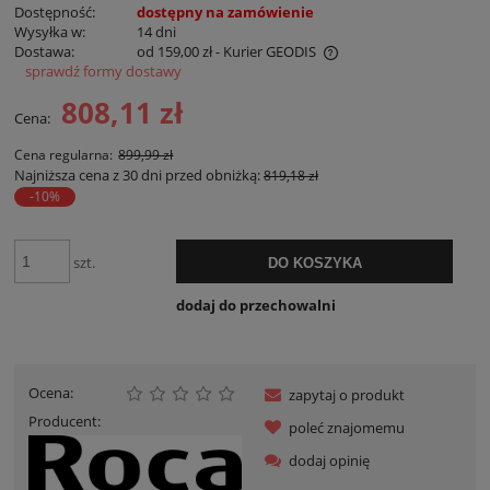
Dostępność:
dostępny na zamówienie
Wysyłka w:
14 dni
Dostawa:
od 159,00 zł
- Kurier GEODIS
sprawdź formy dostawy
Cena nie zawiera ewentualnych kosztów płatności
808,11 zł
Cena:
Cena regularna:
899,99 zł
Najniższa cena z 30 dni przed obniżką:
819,18 zł
-10%
szt.
DO KOSZYKA
dodaj do przechowalni
Ocena:
zapytaj o produkt
Producent:
poleć znajomemu
dodaj opinię