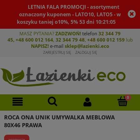
LETNIA FALA PROMOCJI - asortyment
oznaczony kuponem - LATO10, LATO5 - w
koszyku taniej o10%, 5%
53
dni
10
:
21
:
04
MASZ PYTANIA?
ZADZWOŃ!
telefon
32 344 79
45
,
+48 600 012 164
,
32 344 79 4
8
,
+4
8 600 012 159
lub
NAPISZ!
e-mail
sklep@lazienki.eco
ZAREJESTRUJ SIĘ
ZALOGUJ SIĘ
ROCA ONA UNIK UMYWALKA MEBLOWA
80X46 PRAWA
promocja