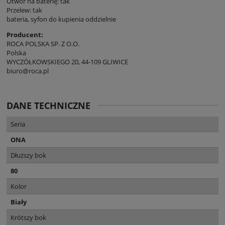
Otwór na baterię: tak
Przelew: tak
bateria, syfon do kupienia oddzielnie
Producent:
ROCA POLSKA SP. Z O.O.
Polska
WYCZÓŁKOWSKIEGO 20, 44-109 GLIWICE
biuro@roca.pl
DANE TECHNICZNE
Seria
ONA
Dłuższy bok
80
Kolor
Biały
Krótszy bok