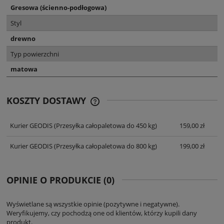
Gresowa (ścienno-podłogowa)
Styl
drewno
Typ powierzchni
matowa
KOSZTY DOSTAWY
CENA NIE ZAWIERA EWENTUALNYCH
KOSZTÓW PŁATNOŚCI
Kurier GEODIS
(Przesyłka całopaletowa do 450 kg)
159,00 zł
Kurier GEODIS
(Przesyłka całopaletowa do 800 kg)
199,00 zł
OPINIE O PRODUKCIE (0)
Wyświetlane są wszystkie opinie (pozytywne i negatywne).
Weryfikujemy, czy pochodzą one od klientów, którzy kupili dany
produkt.