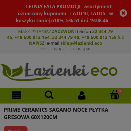
LETNIA FALA PROMOCJI - asortyment
oznaczony kuponem - LATO10, LATO5 - w
koszyku taniej o10%, 5%
51
dni
19
:
08
:
46
MASZ PYTANIA?
ZADZWOŃ!
telefon
32 344 79
45
,
+48 600 012 164
,
32 344 79 4
8
,
+4
8 600 012 159
lub
NAPISZ!
e-mail
sklep@lazienki.eco
ZAREJESTRUJ SIĘ
ZALOGUJ SIĘ
PRIME CERAMICS SAGANO NOCE PŁYTKA
GRESOWA 60X120CM
promocja