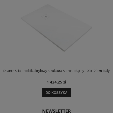
ły
Deante Silia brodzik akrylowy struktura A prostokątny 100x120cm biały
D
1 424,25 zł
DO KOSZYKA
NEWSLETTER