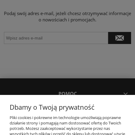
Podaj swój adres e-mail, jeżeli chcesz otrzymywać informacje
o nowościach i promocjach.
POMOC
Dbamy o Twoją prywatność
MOJE KONTO
Pliki cookies i pokrewne im technologie umożliwiają poprawne
działanie strony i pomagają nam dostosować ofertę do Twoich
potrzeb. Możesz zaakceptować wykorzystanie przez nas
PŁATNOŚCI I DOSTAWA
wszystkich tych plików i przejść do sklepu lub dostosować użycie