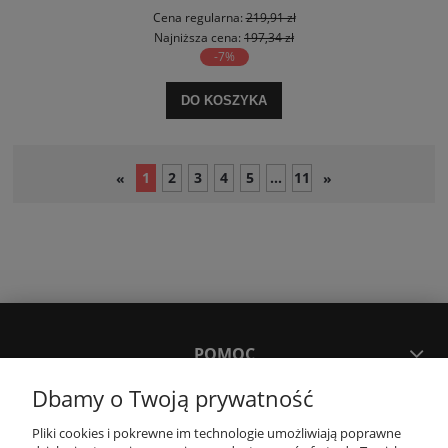
Cena regularna:
219,91 zł
Najniższa cena:
197,34 zł
-7%
DO KOSZYKA
1
2
3
4
5
...
11
«
»
POMOC
Dbamy o Twoją prywatność
MOJE KONTO
Pliki cookies i pokrewne im technologie umożliwiają poprawne