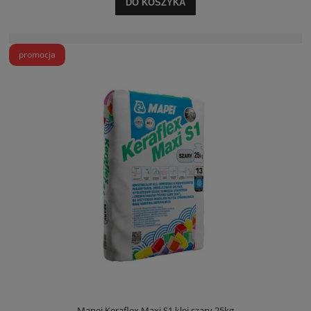
DO KOSZYKA
promocja
Mapei Keraflex Maxi S1 klej szary 25kg