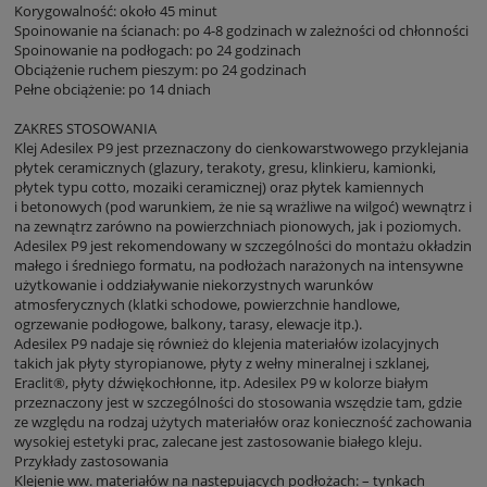
Korygowalność: około 45 minut
Spoinowanie na ścianach: po 4-8 godzinach w zależności od chłonności
Spoinowanie na podłogach: po 24 godzinach
Obciążenie ruchem pieszym: po 24 godzinach
Pełne obciążenie: po 14 dniach
ZAKRES STOSOWANIA
Klej Adesilex P9 jest przeznaczony do cienkowarstwowego przyklejania
płytek ceramicznych (glazury, terakoty, gresu, klinkieru, kamionki,
płytek typu cotto, mozaiki ceramicznej) oraz płytek kamiennych
i betonowych (pod warunkiem, że nie są wrażliwe na wilgoć) wewnątrz i
na zewnątrz zarówno na powierzchniach pionowych, jak i poziomych.
Adesilex P9 jest rekomendowany w szczególności do montażu okładzin
małego i średniego formatu, na podłożach narażonych na intensywne
użytkowanie i oddziaływanie niekorzystnych warunków
atmosferycznych (klatki schodowe, powierzchnie handlowe,
ogrzewanie podłogowe, balkony, tarasy, elewacje itp.).
Adesilex P9 nadaje się również do klejenia materiałów izolacyjnych
takich jak płyty styropianowe, płyty z wełny mineralnej i szklanej,
Eraclit®, płyty dźwiękochłonne, itp. Adesilex P9 w kolorze białym
przeznaczony jest w szczególności do stosowania wszędzie tam, gdzie
ze względu na rodzaj użytych materiałów oraz konieczność zachowania
wysokiej estetyki prac, zalecane jest zastosowanie białego kleju.
Przykłady zastosowania
Klejenie ww. materiałów na następujących podłożach: – tynkach