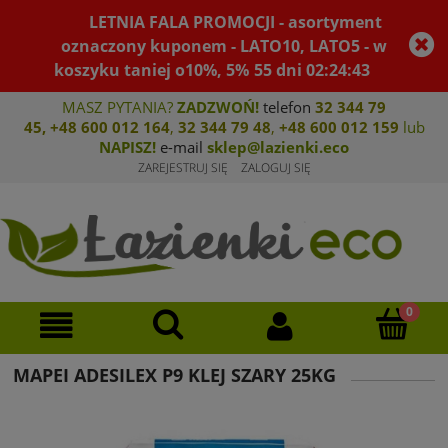
LETNIA FALA PROMOCJI - asortyment
oznaczony kuponem - LATO10, LATO5 - w
koszyku taniej o10%, 5%
55
dni
02
:
24
:
43
MASZ PYTANIA?
ZADZWOŃ!
telefon
32 344 79
45
,
+48 600 012 164
,
32 344 79 4
8
,
+4
8 600 012 159
lub
NAPISZ!
e-mail
sklep@lazienki.eco
ZAREJESTRUJ SIĘ
ZALOGUJ SIĘ
MAPEI ADESILEX P9 KLEJ SZARY 25KG