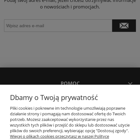
o nowościach i promocjach.
POMOC
Dbamy o Twoją prywatność
MOJE KONTO
Pliki cookies i pokrewne im technologie umożliwiają poprawne
działanie strony i pomagają nam dostosować ofertę do Twoich
potrzeb. Możesz zaakceptować wykorzystanie przez nas
PŁATNOŚCI I DOSTAWA
wszystkich tych plików i przejść do sklepu lub dostosować użycie
plików do swoich preferencji, wybierając opcję "Dostosuj zgody".
Więcej o plikach cookies przeczytasz w naszej Polityce