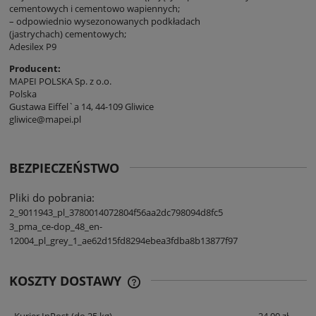
cementowych i cementowo wapiennych;
– odpowiednio wysezonowanych podkładach
(jastrychach) cementowych;
Adesilex P9
Producent:
MAPEI POLSKA Sp. z o.o.
Polska
Gustawa Eiffel`a 14, 44-109 Gliwice
gliwice@mapei.pl
BEZPIECZEŃSTWO
Pliki do pobrania:
2_9011943_pl_3780014072804f56aa2dc798094d8fc5
3_pma_ce-dop_48_en-
12004_pl_grey_1_ae62d15fd8294ebea3fdba8b13877f97
KOSZTY DOSTAWY
CENA NIE ZAWIERA EWENTUALNYCH
KOSZTÓW PŁATNOŚCI