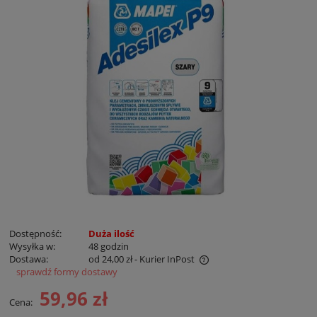
Dostępność:
Duża ilość
Wysyłka w:
48 godzin
Dostawa:
od 24,00 zł
- Kurier InPost
sprawdź formy dostawy
Cena nie zawiera ewentualnych kosztów płatności
59,96 zł
Cena: