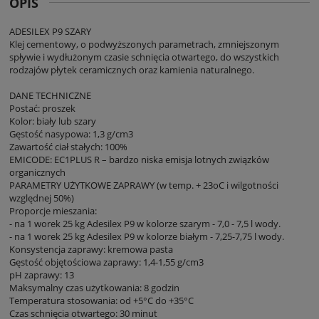
OPIS
ADESILEX P9 SZARY
Klej cementowy, o podwyższonych parametrach, zmniejszonym
spływie i wydłużonym czasie schnięcia otwartego, do wszystkich
rodzajów płytek ceramicznych oraz kamienia naturalnego.
DANE TECHNICZNE
Postać: proszek
Kolor: biały lub szary
Gęstość nasypowa: 1,3 g/cm3
Zawartość ciał stałych: 100%
EMICODE: EC1PLUS R – bardzo niska emisja lotnych związków
organicznych
PARAMETRY UŻYTKOWE ZAPRAWY (w temp. + 23oC i wilgotności
względnej 50%)
Proporcje mieszania:
- na 1 worek 25 kg Adesilex P9 w kolorze szarym - 7,0 - 7,5 l wody.
- na 1 worek 25 kg Adesilex P9 w kolorze białym - 7,25-7,75 l wody.
Konsystencja zaprawy: kremowa pasta
Gęstość objętościowa zaprawy: 1,4-1,55 g/cm3
pH zaprawy: 13
Maksymalny czas użytkowania: 8 godzin
Temperatura stosowania: od +5°C do +35°C
Czas schnięcia otwartego: 30 minut