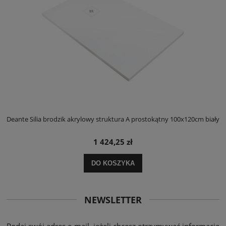
ły
Deante Silia brodzik akrylowy struktura A prostokątny 100x120cm biały
D
1 424,25 zł
DO KOSZYKA
NEWSLETTER
Podaj swój adres e-mail, jeżeli chcesz otrzymywać informacje