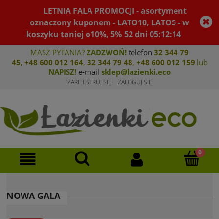
LETNIA FALA PROMOCJI - asortyment
oznaczony kuponem - LATO10, LATO5 - w
koszyku taniej o10%, 5%
52
dni
05
:
12
:
13
MASZ PYTANIA?
ZADZWOŃ!
telefon
32 344 79
45
,
+48 600 012 164
,
32 344 79 4
8
,
+4
8 600 012 159
lub
NAPISZ!
e-mail
sklep@lazienki.eco
ZAREJESTRUJ SIĘ
ZALOGUJ SIĘ
NOWA GALA