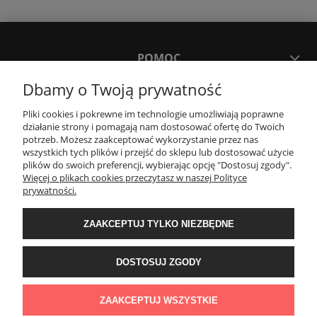
POMOC
Dbamy o Twoją prywatność
MOJE KONTO
Pliki cookies i pokrewne im technologie umożliwiają poprawne
działanie strony i pomagają nam dostosować ofertę do Twoich
potrzeb. Możesz zaakceptować wykorzystanie przez nas
PŁATNOŚCI I DOSTAWA
wszystkich tych plików i przejść do sklepu lub dostosować użycie
plików do swoich preferencji, wybierając opcję "Dostosuj zgody".
Więcej o plikach cookies przeczytasz w naszej Polityce
KONTAKT
prywatności.
ZAAKCEPTUJ TYLKO NIEZBĘDNE
Wyposażenie łazienek Łazienki.eco | Pawła 23, 41-708 Ruda Śląska | E-mail:
sklep@lazienki.eco | Tel.: 600 012 164 lub 600 012 159 | TGS Przemysław
Stoń | NIP: 6312213594 | REGON: 276403698
DOSTOSUJ ZGODY
ZAAKCEPTUJ WSZYSTKIE