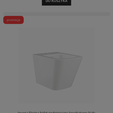
DO KOSZYKA
promocja
Invena Florina bidet podwieszany kwadratowy biały