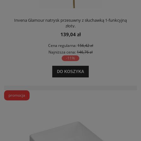
Invena Glamour natrysk przesuwny z słuchawką 1-funkcyjną
złoty.
139,04 zł
Cena regularna:
156,42 zł
Najniższa cena:
146,76 zł
-11%
DO KOSZYKA
promocja