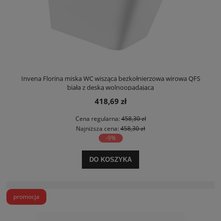
Invena Florina miska WC wisząca bezkołnierzowa wirowa QFS
biała z deską wolnoopadającą
418,69 zł
Cena regularna:
458,30 zł
Najniższa cena:
458,30 zł
-9%
DO KOSZYKA
promocja