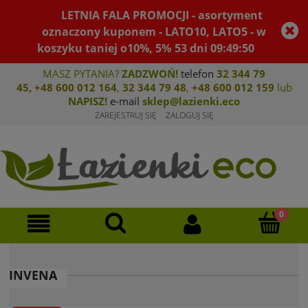
LETNIA FALA PROMOCJI - asortyment
oznaczony kuponem - LATO10, LATO5 - w
koszyku taniej o10%, 5%
53
dni
09
:
49
:
50
MASZ PYTANIA?
ZADZWOŃ!
telefon
32 344 79
45
,
+48 600 012 164
,
32 344 79 4
8
,
+4
8 600 012 159
lub
NAPISZ!
e-mail
sklep@lazienki.eco
ZAREJESTRUJ SIĘ
ZALOGUJ SIĘ
INVENA