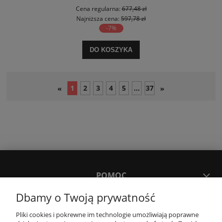
Cena regularna:
677,48 zł
Najniższa cena:
597,78 zł
-7%
DO KOSZYKA
1
2
3
4
5
...
37
«
»
POMOC
Dbamy o Twoją prywatność
MOJE KONTO
Pliki cookies i pokrewne im technologie umożliwiają poprawne