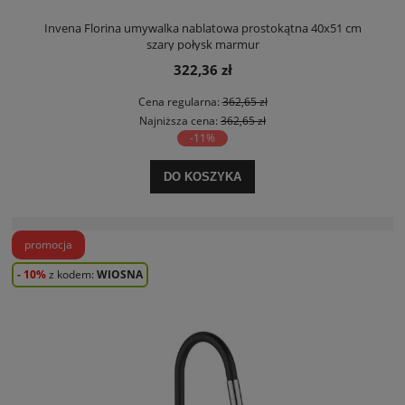
Invena Florina umywalka nablatowa prostokątna 40x51 cm
szary połysk marmur
322,36 zł
Cena regularna:
362,65 zł
Najniższa cena:
362,65 zł
-11%
DO KOSZYKA
promocja
- 10%
z kodem:
WIOSNA