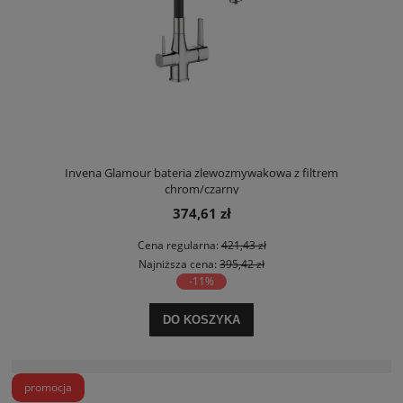
Invena Glamour bateria zlewozmywakowa z filtrem
chrom/czarny
374,61 zł
Cena regularna:
421,43 zł
Najniższa cena:
395,42 zł
-11%
DO KOSZYKA
promocja