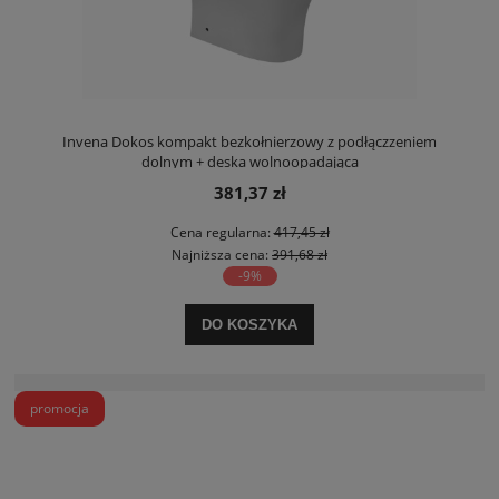
Invena Dokos kompakt bezkołnierzowy z podłączzeniem
dolnym + deska wolnoopadająca
381,37 zł
Cena regularna:
417,45 zł
Najniższa cena:
391,68 zł
-9%
DO KOSZYKA
promocja