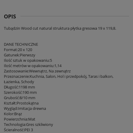
OPIS
Tubądzin Wood cut natural struktura płytka gresowa 19 x 119,8.
DANE TECHNICZNE
Format:20 x 120
Gatunek:Pierwszy
Ilość sztuk w opakowaniu:5
Ilość metrów w opakowaniu:1,14
Zastosowanie:Wewnątrz, Na zewnątrz
Przeznaczenie:Kuchnia, Salon, Hol i przedpokój, Taras i balkon,
Łazienka, Schody
Długość:1198 mm
Szerokość:190 mm
Grubość:8/10 mm
Kształt:Prostokątna
Wygląd:Imitacja drewna
Kolor:Brąz
Powierzchnia:Mat
Technologia:Gres szkliwiony
Ścieralność:PEI 3