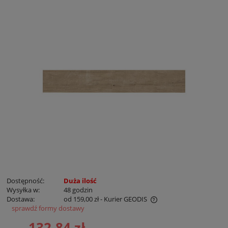
Dostępność:
Duża ilość
Wysyłka w:
48 godzin
Dostawa:
od 159,00 zł
- Kurier GEODIS
sprawdź formy dostawy
Cena nie zawiera ewentualnych kosztów płatności
132,84 zł