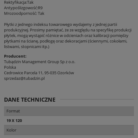
Rektyfikacja:Tak
Antypoślizgowość:R9
Mrozoodporność: Tak
Płytki z jednego indeksu towarowego wydajemy z jednej partii
produkcyjnej. Prosimy pamiętać, że ze względu na specyfikę produkcji
płytek, mogą wystąpić różnice w odcieniach oraz kalibracji pomiędzy
płytkami na ścianę, podłogę oraz dekoracjami (ściennymi, cokołami,
listwami, stopnicami itp.)
Producent:
Tubądzin Management Group Sp z o.o.
Polska
Cedrowice Parcela 11, 95-035 Ozorków
sprzedaz@tubadzin.pl
DANE TECHNICZNE
Format
19 X 120
Kolor