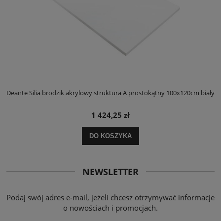
ły
Deante Silia brodzik akrylowy struktura A prostokątny 100x120cm biały
D
1 424,25 zł
DO KOSZYKA
NEWSLETTER
Podaj swój adres e-mail, jeżeli chcesz otrzymywać informacje
o nowościach i promocjach.