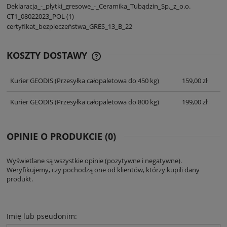
Deklaracja_-_płytki_gresowe_-_Ceramika_Tubądzin_Sp._z_o.o.
CT1_08022023_POL (1)
certyfikat_bezpieczeństwa_GRES_13_B_22
KOSZTY DOSTAWY
CENA NIE ZAWIERA EWENTUALNYCH
KOSZTÓW PŁATNOŚCI
Kurier GEODIS
(Przesyłka całopaletowa do 450 kg)
159,00 zł
Kurier GEODIS
(Przesyłka całopaletowa do 800 kg)
199,00 zł
OPINIE O PRODUKCIE (0)
Wyświetlane są wszystkie opinie (pozytywne i negatywne).
Weryfikujemy, czy pochodzą one od klientów, którzy kupili dany
produkt.
Imię lub pseudonim: