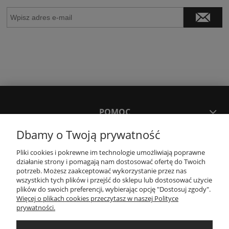
POMOC
Dbamy o Twoją prywatność
MOJE KONTO
Pliki cookies i pokrewne im technologie umożliwiają poprawne
działanie strony i pomagają nam dostosować ofertę do Twoich
potrzeb. Możesz zaakceptować wykorzystanie przez nas
PŁATNOŚCI I DOSTAWA
wszystkich tych plików i przejść do sklepu lub dostosować użycie
plików do swoich preferencji, wybierając opcję "Dostosuj zgody".
Więcej o plikach cookies przeczytasz w naszej Polityce
KONTAKT
prywatności.