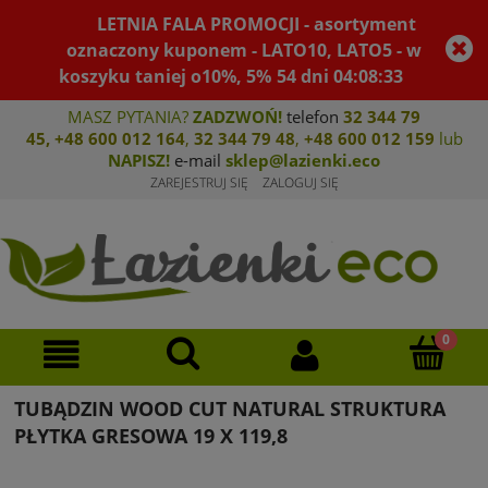
LETNIA FALA PROMOCJI - asortyment
oznaczony kuponem - LATO10, LATO5 - w
koszyku taniej o10%, 5%
54
dni
04
:
08
:
33
MASZ PYTANIA?
ZADZWOŃ!
telefon
32 344 79
45
,
+48 600 012 164
,
32 344 79 4
8
,
+4
8 600 012 159
lub
NAPISZ!
e-mail
sklep@lazienki.eco
ZAREJESTRUJ SIĘ
ZALOGUJ SIĘ
TUBĄDZIN WOOD CUT NATURAL STRUKTURA
PŁYTKA GRESOWA 19 X 119,8