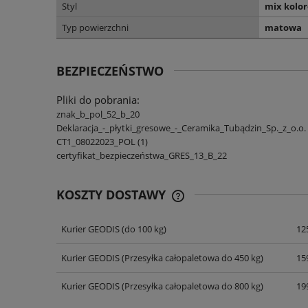
Styl
mix kolo
Typ powierzchni
matowa
BEZPIECZEŃSTWO
Pliki do pobrania:
znak_b_pol_52_b_20
Deklaracja_-_płytki_gresowe_-_Ceramika_Tubądzin_Sp._z_o.o.
CT1_08022023_POL (1)
certyfikat_bezpieczeństwa_GRES_13_B_22
KOSZTY DOSTAWY
Kurier GEODIS
(do 100 kg)
125
CENA NIE ZAWIERA EWENT
KOSZTÓW PŁATNOŚCI
Kurier GEODIS
(Przesyłka całopaletowa do 450 kg)
159
Kurier GEODIS
(Przesyłka całopaletowa do 800 kg)
199