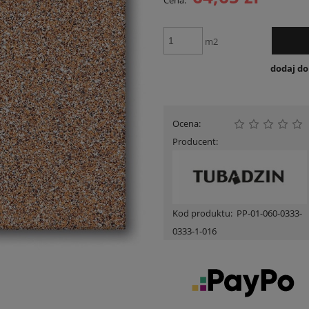
Cena:
Cena nie zawiera ewent
płatności
m2
dodaj d
Ocena:
Producent:
Kod produktu:
PP-01-060-0333-
0333-1-016