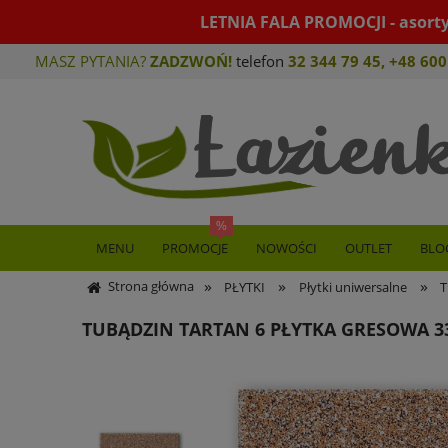
LETNIA FALA PROMOCJI - asort
MASZ PYTANIA?
ZADZWOŃ!
telefon
32 344 79 45
,
+48 600
MENU
PROMOCJE
NOWOŚCI
OUTLET
BLO
»
»
»
Strona główna
PŁYTKI
Płytki uniwersalne
T
TUBĄDZIN TARTAN 6 PŁYTKA GRESOWA 33