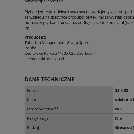
Mrozoodporność:Tak
Płytki z jednego indeksu towarowego wydajemy z jednej parti
ze względu na specyfikę produkcji płytek, mogą wystąpić różni
pomiędzy płytkami na ścianę, podłogę oraz dekoracjami (ście
itp.)
Producent:
Tubądzin Management Group Sp z o.o.
Polska
Cedrowice Parcela 11, 95-035 Ozorków
sprzedaz@tubadzin.pl
DANE TECHNICZNE
Format
33 X 33
Kolor
odcienie 
Mrozoodporność
tak
Rektyfikacja
Nie
Rodzaj
Gresowa 