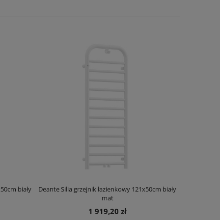
x50cm biały
Deante Silia grzejnik łazienkowy 121x50cm biały
Deante Ora
mat
1 919,20 zł