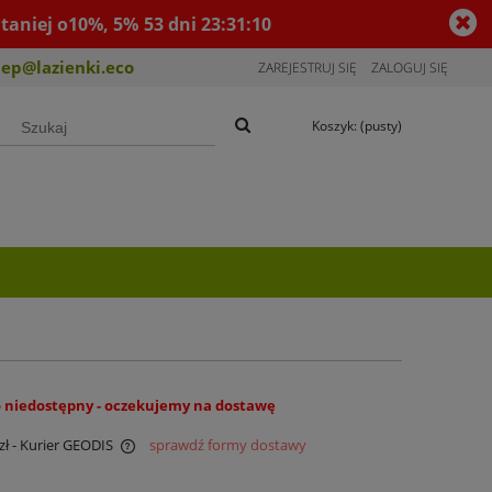
taniej o10%, 5%
53
dni
23
:
31
:
09
lep@lazienki.eco
ZAREJESTRUJ SIĘ
ZALOGUJ SIĘ
Koszyk:
(pusty)
 niedostępny - oczekujemy na dostawę
zł
- Kurier GEODIS
sprawdź formy dostawy