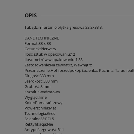
OPIS
Tubądzin Tartan 6 płytka gresowa 33,3x33,3.
DANE TECHNICZNE
Format:33 x 33
Gatunek:Pierwszy
Ilość sztuk w opakowaniu:12
Ilość metrów w opakowaniu:1,33
Zastosowanie:Na zewnątrz, Wewnątrz
Przeznaczenie:Hol i przedpokój, Łazienka, Kuchnia, Taras i bal
Długość:333 mm
Szerokość:333 mm
Grubość:8 mm
Kształt:Kwadratowa
Wygląd:Inne
Kolor:Pomarańczowy
Powierzchnia:Mat
Technologia:Gres
Ścieralność:PEI 5
Rektyfikacja:Nie
Antypoślizgowość:R11