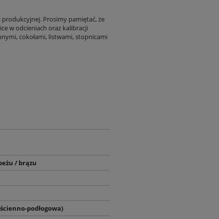
i produkcyjnej. Prosimy pamiętać, że
ce w odcieniach oraz kalibracji
nnymi, cokołami, listwami, stopnicami
beżu / brązu
(ścienno-podłogowa)