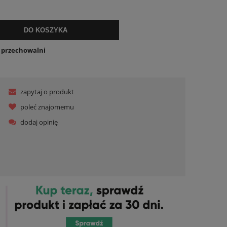
ualnych kosztów
DO KOSZYKA
o przechowalni
zapytaj o produkt
poleć znajomemu
dodaj opinię