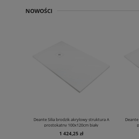
NOWOŚCI
truktura A
Deante Silia brodzik akrylowy struktura A
Deante 
ały
prostokątny 100x120cm biały
p
1 424,25 zł