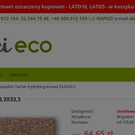
yment oznaczony kuponem - LATO10, LATO5 - w koszyku 
 012 164
,
32 344 79 4
8
,
+4
8 600 012 159
lub
NAPISZ!
e-mail
sk
G
KONTAKT
ubądzin Tartan 6 płytka gresowa 33,3x33,3
,3X33,3
Dostępność:
chwilowo
Wysyłka w:
48 godzin
Dostawa:
od 125,00 
64,65 zł