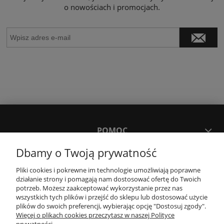
o nowościach i promocjach.
POMOC
Dbamy o Twoją prywatność
MOJE KONTO
Pliki cookies i pokrewne im technologie umożliwiają poprawne
działanie strony i pomagają nam dostosować ofertę do Twoich
potrzeb. Możesz zaakceptować wykorzystanie przez nas
PŁATNOŚCI I DOSTAWA
wszystkich tych plików i przejść do sklepu lub dostosować użycie
plików do swoich preferencji, wybierając opcję "Dostosuj zgody".
Więcej o plikach cookies przeczytasz w naszej Polityce
KONTAKT