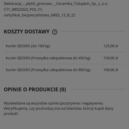
Deklaracja_-_płytki_gresowe_-_Ceramika_Tubądzin_Sp._z_o.o.
CT1_08022023_POL (1)
certyfikat_bezpieczeństwa_GRES_13_B_22
KOSZTY DOSTAWY
CENA NIE ZAWIERA EWENTUALNYCH
KOSZTÓW PŁATNOŚCI
Kurier GEODIS
(do 100 kg)
125,00 zł
Kurier GEODIS
(Przesyłka całopaletowa do 450 kg)
159,00 zł
Kurier GEODIS
(Przesyłka całopaletowa do 800 kg)
199,00 zł
OPINIE O PRODUKCIE (0)
Wyświetlane są wszystkie opinie (pozytywne i negatywne).
Weryfikujemy, czy pochodzą one od klientów, którzy kupili dany
produkt.