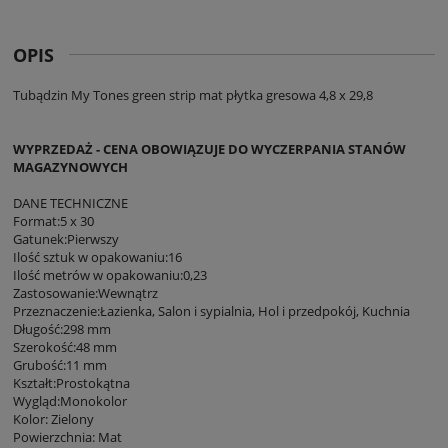
OPIS
Tubądzin My Tones green strip mat płytka gresowa 4,8 x 29,8
WYPRZEDAŻ - CENA OBOWIĄZUJE DO WYCZERPANIA STANÓW
MAGAZYNOWYCH
DANE TECHNICZNE
Format:5 x 30
Gatunek:Pierwszy
Ilość sztuk w opakowaniu:16
Ilość metrów w opakowaniu:0,23
Zastosowanie:Wewnątrz
Przeznaczenie:Łazienka, Salon i sypialnia, Hol i przedpokój, Kuchnia
Długość:298 mm
Szerokość:48 mm
Grubość:11 mm
Kształt:Prostokątna
Wygląd:Monokolor
Kolor: Zielony
Powierzchnia: Mat