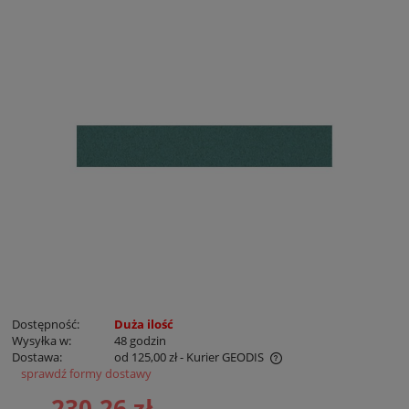
Dostępność:
Duża ilość
Wysyłka w:
48 godzin
Dostawa:
od 125,00 zł
- Kurier GEODIS
sprawdź formy dostawy
Cena nie zawiera ewentualnych kosztów płatności
230,26 zł