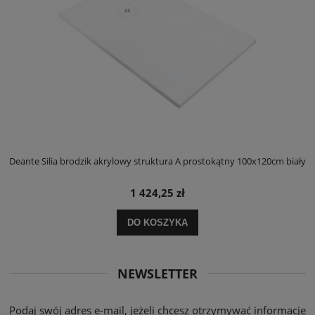
ły
Deante Silia brodzik akrylowy struktura A prostokątny 100x120cm biały
D
1 424,25 zł
DO KOSZYKA
NEWSLETTER
Podaj swój adres e-mail, jeżeli chcesz otrzymywać informacje