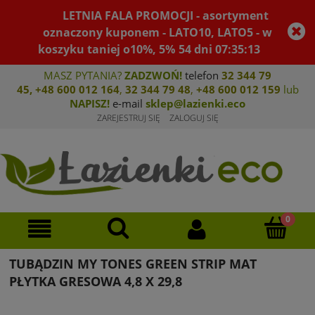
LETNIA FALA PROMOCJI - asortyment
oznaczony kuponem - LATO10, LATO5 - w
koszyku taniej o10%, 5%
54
dni
07
:
35
:
13
MASZ PYTANIA?
ZADZWOŃ!
telefon
32 344 79
45
,
+48 600 012 164
,
32 344 79 4
8
,
+4
8 600 012 159
lub
NAPISZ!
e-mail
sklep@lazienki.eco
ZAREJESTRUJ SIĘ
ZALOGUJ SIĘ
TUBĄDZIN MY TONES GREEN STRIP MAT
PŁYTKA GRESOWA 4,8 X 29,8