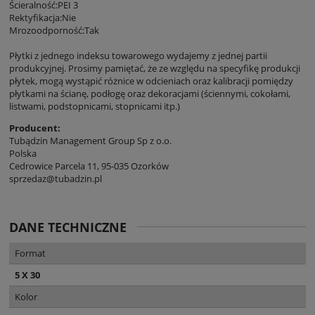
Ścieralność:PEI 3
Rektyfikacja:Nie
Mrozoodporność:Tak
Płytki z jednego indeksu towarowego wydajemy z jednej partii
produkcyjnej. Prosimy pamiętać, że ze względu na specyfikę produkcji
płytek, mogą wystąpić różnice w odcieniach oraz kalibracji pomiędzy
płytkami na ścianę, podłogę oraz dekoracjami (ściennymi, cokołami,
listwami, podstopnicami, stopnicami itp.)
Producent:
Tubądzin Management Group Sp z o.o.
Polska
Cedrowice Parcela 11, 95-035 Ozorków
sprzedaz@tubadzin.pl
DANE TECHNICZNE
Format
5 X 30
Kolor