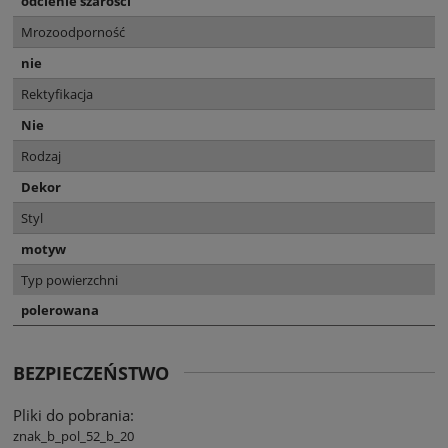
odcienie szarości
Mrozoodporność
nie
Rektyfikacja
Nie
Rodzaj
Dekor
Styl
motyw
Typ powierzchni
polerowana
BEZPIECZEŃSTWO
Pliki do pobrania:
znak_b_pol_52_b_20