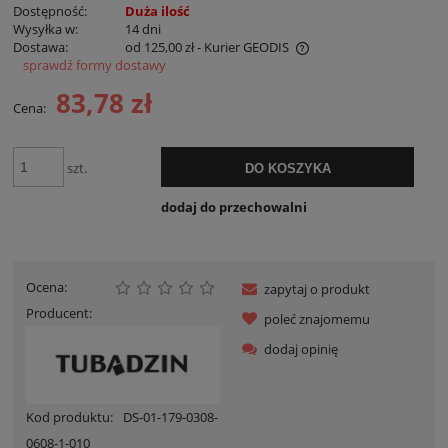
Dostępność:
Duża ilość
Wysyłka w:
14 dni
Dostawa:
od 125,00 zł
- Kurier GEODIS
sprawdź formy dostawy
Cena nie zawiera ewentualnych kosztów płatności
83,78 zł
Cena:
szt.
DO KOSZYKA
dodaj do przechowalni
Ocena:
zapytaj o produkt
Producent:
poleć znajomemu
dodaj opinię
Kod produktu:
DS-01-179-0308-
0608-1-010