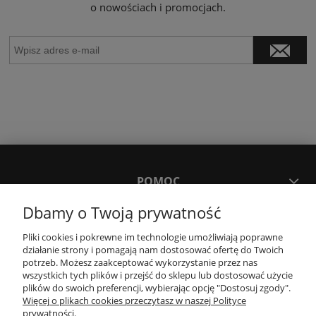
o nowościach i promocjach.
POMOC
Dbamy o Twoją prywatność
MOJE KONTO
Pliki cookies i pokrewne im technologie umożliwiają poprawne
działanie strony i pomagają nam dostosować ofertę do Twoich
potrzeb. Możesz zaakceptować wykorzystanie przez nas
PŁATNOŚCI I DOSTAWA
wszystkich tych plików i przejść do sklepu lub dostosować użycie
plików do swoich preferencji, wybierając opcję "Dostosuj zgody".
Więcej o plikach cookies przeczytasz w naszej Polityce
KONTAKT
prywatności.