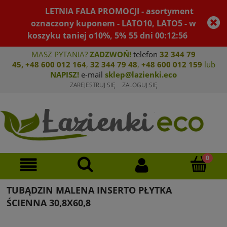
LETNIA FALA PROMOCJI - asortyment
oznaczony kuponem - LATO10, LATO5 - w
koszyku taniej o10%, 5%
55
dni
00
:
12
:
56
MASZ PYTANIA?
ZADZWOŃ!
telefon
32 344 79
45
,
+48 600 012 164
,
32 344 79 4
8
,
+4
8 600 012 159
lub
NAPISZ!
e-mail
sklep@lazienki.eco
ZAREJESTRUJ SIĘ
ZALOGUJ SIĘ
TUBĄDZIN MALENA INSERTO PŁYTKA
ŚCIENNA 30,8X60,8