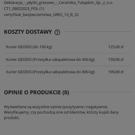
Deklaracja_-_płytki_gresowe_-_Ceramika_Tubądzin_Sp._z_o.o.
CT1_08022023_POL (1)
certyfikat_bezpieczeństwa_GRES_13_B_22
KOSZTY DOSTAWY
CENA NIE ZAWIERA EWENTUALNYCH
KOSZTÓW PŁATNOŚCI
Kurier GEODIS
(do 100 kg)
125,00 zł
Kurier GEODIS
(Przesyłka całopaletowa do 450 kg)
159,00 zł
Kurier GEODIS
(Przesyłka całopaletowa do 800 kg)
199,00 zł
OPINIE O PRODUKCIE (0)
Wyświetlane są wszystkie opinie (pozytywne i negatywne).
Weryfikujemy, czy pochodzą one od klientów, którzy kupili dany
produkt.