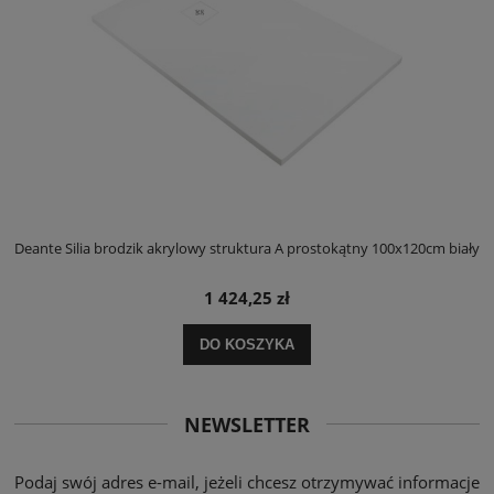
ły
Deante Silia brodzik akrylowy struktura A prostokątny 100x120cm biały
D
1 424,25 zł
DO KOSZYKA
NEWSLETTER
Podaj swój adres e-mail, jeżeli chcesz otrzymywać informacje