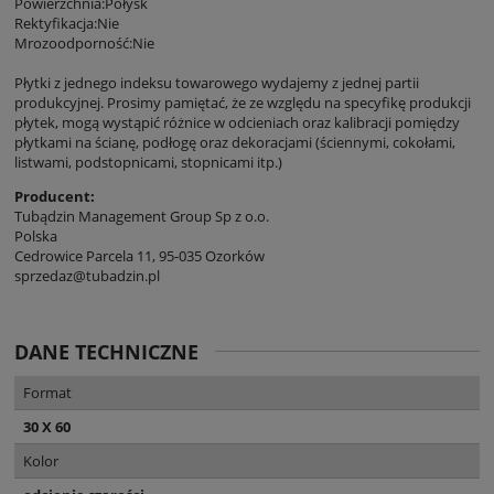
Powierzchnia:Połysk
Rektyfikacja:Nie
Mrozoodporność:Nie
Płytki z jednego indeksu towarowego wydajemy z jednej partii
produkcyjnej. Prosimy pamiętać, że ze względu na specyfikę produkcji
płytek, mogą wystąpić różnice w odcieniach oraz kalibracji pomiędzy
płytkami na ścianę, podłogę oraz dekoracjami (ściennymi, cokołami,
listwami, podstopnicami, stopnicami itp.)
Producent:
Tubądzin Management Group Sp z o.o.
Polska
Cedrowice Parcela 11, 95-035 Ozorków
sprzedaz@tubadzin.pl
DANE TECHNICZNE
Format
30 X 60
Kolor