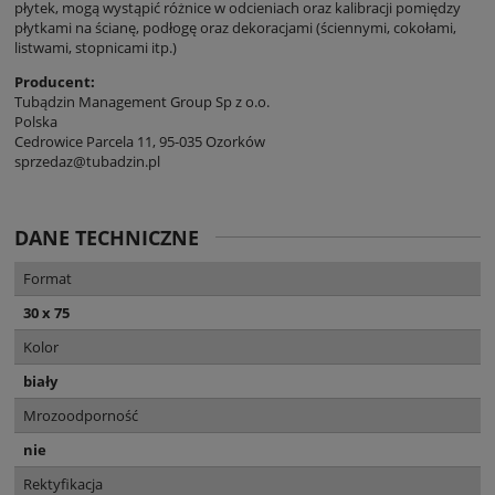
płytek, mogą wystąpić różnice w odcieniach oraz kalibracji pomiędzy
płytkami na ścianę, podłogę oraz dekoracjami (ściennymi, cokołami,
listwami, stopnicami itp.)
Producent:
Tubądzin Management Group Sp z o.o.
Polska
Cedrowice Parcela 11, 95-035 Ozorków
sprzedaz@tubadzin.pl
DANE TECHNICZNE
Format
30 x 75
Kolor
biały
Mrozoodporność
nie
Rektyfikacja