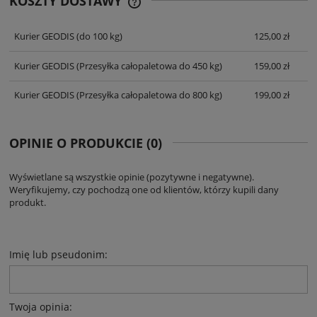
KOSZTY DOSTAWY
CENA NIE ZAWIERA EWENTUALNYCH
KOSZTÓW PŁATNOŚCI
Kurier GEODIS
(do 100 kg)
125,00 zł
Kurier GEODIS
(Przesyłka całopaletowa do 450 kg)
159,00 zł
Kurier GEODIS
(Przesyłka całopaletowa do 800 kg)
199,00 zł
OPINIE O PRODUKCIE (0)
Wyświetlane są wszystkie opinie (pozytywne i negatywne).
Weryfikujemy, czy pochodzą one od klientów, którzy kupili dany
produkt.
Imię lub pseudonim:
Twoja opinia: