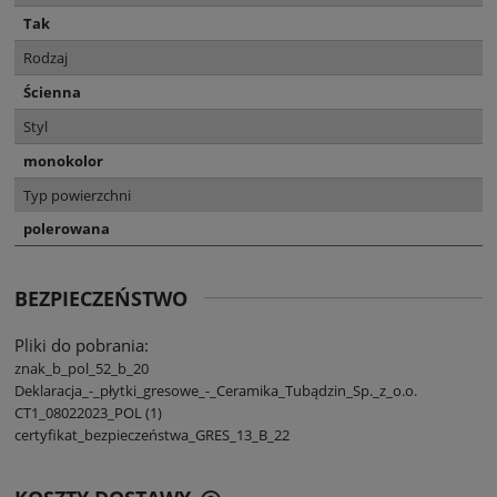
Tak
Rodzaj
Ścienna
Styl
monokolor
Typ powierzchni
polerowana
BEZPIECZEŃSTWO
Pliki do pobrania:
znak_b_pol_52_b_20
Deklaracja_-_płytki_gresowe_-_Ceramika_Tubądzin_Sp._z_o.o.
CT1_08022023_POL (1)
certyfikat_bezpieczeństwa_GRES_13_B_22