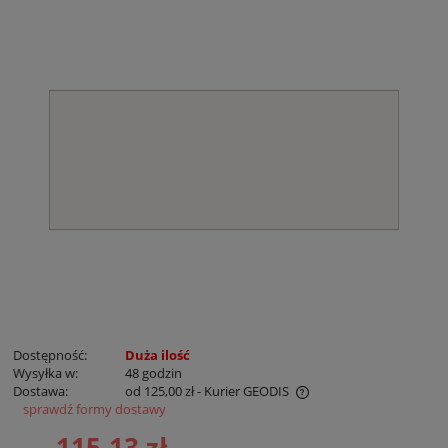
Dostępność:
Duża ilość
Wysyłka w:
48 godzin
Dostawa:
od 125,00 zł
- Kurier GEODIS
sprawdź formy dostawy
Cena nie zawiera ewentualnych kosztów płatności
115,13 zł