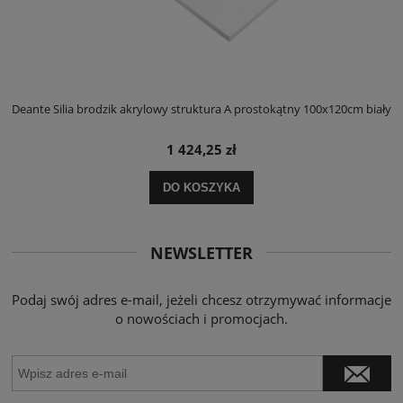
ły
Deante Silia brodzik akrylowy struktura A prostokątny 100x120cm biały
D
1 424,25 zł
DO KOSZYKA
NEWSLETTER
Podaj swój adres e-mail, jeżeli chcesz otrzymywać informacje
o nowościach i promocjach.