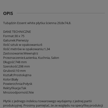
OPIS
Tubądzin Essent white płytka ścienna 29,8x74,8.
DANE TECHNICZNE
Format:30 x 75
Gatunek:Pierwszy
Ilość sztuk w opakowaniu:6
Ilość metrów w opakowaniu:1,34
Zastosowanie:Wewnątrz
Przeznaczenie:Łazienka, Kuchnia, Salon
Długość:748 mm
Szerokość:298 mm
Grubość:10 mm
Kształt:Prostokątna
Kolor:Biały
Powierzchnia:Połysk
Rektyfikacja:Tak
Mrozoodporność:Nie
Płytki z jednego indeksu towarowego wydajemy z jednej partii
produkcyjnej. Prosimy pamiętać, że ze względu na specyfikę produkcji