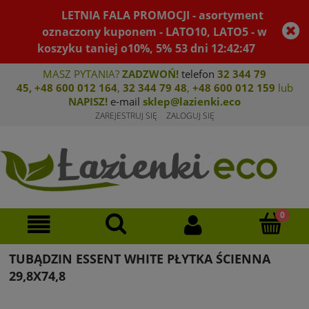
LETNIA FALA PROMOCJI - asortyment
oznaczony kuponem - LATO10, LATO5 - w
koszyku taniej o10%, 5%
53
dni
12
:
42
:
47
MASZ PYTANIA?
ZADZWOŃ!
telefon
32 344 79
45
,
+48 600 012 164
,
32 344 79 4
8
,
+4
8 600 012 159
lub
NAPISZ!
e-mail
sklep@lazienki.eco
ZAREJESTRUJ SIĘ
ZALOGUJ SIĘ
TUBĄDZIN ESSENT WHITE PŁYTKA ŚCIENNA
29,8X74,8