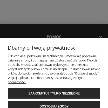
POMOC
Dbamy o Twoją prywatność
MOJE KONTO
Pliki cookies i pokrewne im technologie umożliwiają poprawne
działanie strony i pomagają nam dostosować ofertę do Twoich
potrzeb. Możesz zaakceptować wykorzystanie przez nas
PŁATNOŚCI I DOSTAWA
wszystkich tych plików i przejść do sklepu lub dostosować użycie
plików do swoich preferencji, wybierając opcję "Dostosuj zgody".
Więcej o plikach cookies przeczytasz w naszej Polityce
KONTAKT
prywatności.
ZAAKCEPTUJ TYLKO NIEZBĘDNE
Wyposażenie łazienek Łazienki.eco | Pawła 23, 41-708 Ruda Śląska | E-mail:
sklep@lazienki.eco | Tel.: 600 012 164 lub 600 012 159 | TGS Przemysław
Stoń | NIP: 6312213594 | REGON: 276403698
DOSTOSUJ ZGODY