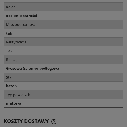
Kolor
odcienie szarości
Mrozoodporność
tak
Rektyfikacja
Tak
Rodzaj
Gresowa (ścienno-podłogowa)
Styl
beton
Typ powierzchni
matowa
KOSZTY DOSTAWY
CENA NIE ZAWIERA EWENTUALNYCH