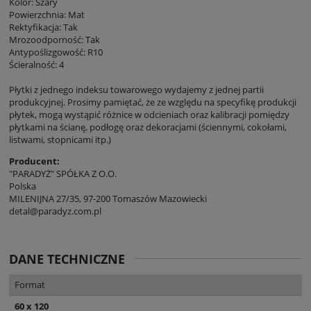
Kolor: Szary
Powierzchnia: Mat
Rektyfikacja: Tak
Mrozoodporność: Tak
Antypoślizgowość: R10
Ścieralność: 4
Płytki z jednego indeksu towarowego wydajemy z jednej partii
produkcyjnej. Prosimy pamiętać, że ze względu na specyfikę produkcji
płytek, mogą wystąpić różnice w odcieniach oraz kalibracji pomiędzy
płytkami na ścianę, podłogę oraz dekoracjami (ściennymi, cokołami,
listwami, stopnicami itp.)
Producent:
"PARADYŻ" SPÓŁKA Z O.O.
Polska
MILENIJNA 27/35, 97-200 Tomaszów Mazowiecki
detal@paradyz.com.pl
DANE TECHNICZNE
Format
60 x 120