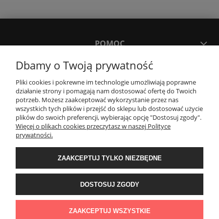
POMOC
Dbamy o Twoją prywatność
MOJE KONTO
Pliki cookies i pokrewne im technologie umożliwiają poprawne
działanie strony i pomagają nam dostosować ofertę do Twoich
potrzeb. Możesz zaakceptować wykorzystanie przez nas
PŁATNOŚCI I DOSTAWA
wszystkich tych plików i przejść do sklepu lub dostosować użycie
plików do swoich preferencji, wybierając opcję "Dostosuj zgody".
Więcej o plikach cookies przeczytasz w naszej Polityce
KONTAKT
prywatności.
ZAAKCEPTUJ TYLKO NIEZBĘDNE
Wyposażenie łazienek Łazienki.eco | Pawła 23, 41-708 Ruda Śląska | E-mail:
sklep@lazienki.eco | Tel.: 600 012 164 lub 600 012 159 | TGS Przemysław
Stoń | NIP: 6312213594 | REGON: 276403698
DOSTOSUJ ZGODY
ZAAKCEPTUJ WSZYSTKIE