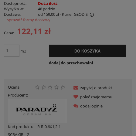
Dostępność:
Duża ilość
Wysyłka w:
48 godzin
Dostawa:
od 159,00 zł
- Kurier GEODIS
sprawdź formy dostawy
Cena nie zawiera ewentualnych kosztów płatności
122,11 zł
Cena:
m2
DO KOSZYKA
dodaj do przechowalni
Ocena:
zapytaj o produkt
Producent:
poleć znajomemu
dodaj opinię
Kod produktu:
R-R-0,6X1,2-1-
SCRA.GR---2