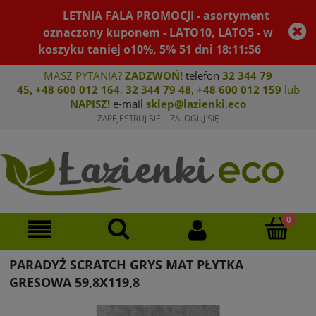
LETNIA FALA PROMOCJI - asortyment
oznaczony kuponem - LATO10, LATO5 - w
koszyku taniej o10%, 5%
51
dni
18
:
11
:
56
MASZ PYTANIA?
ZADZWOŃ!
telefon
32 344 79
45
,
+48 600 012 164
,
32 344 79 4
8
,
+4
8 600 012 159
lub
NAPISZ!
e-mail
sklep@lazienki.eco
ZAREJESTRUJ SIĘ
ZALOGUJ SIĘ
PARADYŻ SCRATCH GRYS MAT PŁYTKA
GRESOWA 59,8X119,8