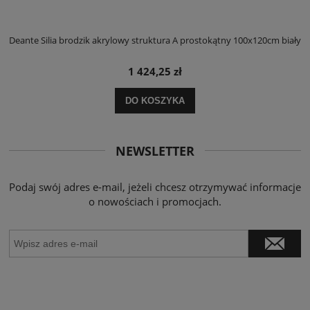
ły
Deante Silia brodzik akrylowy struktura A prostokątny 100x120cm biały
D
1 424,25 zł
DO KOSZYKA
NEWSLETTER
Podaj swój adres e-mail, jeżeli chcesz otrzymywać informacje
o nowościach i promocjach.