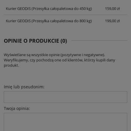
KOSZTÓW PŁATNOŚCI
Kurier GEODIS
(Przesyłka całopaletowa do 450 kg)
159,00 zł
Kurier GEODIS
(Przesyłka całopaletowa do 800 kg)
199,00 zł
OPINIE O PRODUKCIE (0)
Wyświetlane są wszystkie opinie (pozytywne i negatywne).
Weryfikujemy, czy pochodzą one od klientów, którzy kupili dany
produkt.
Imię lub pseudonim:
Twoja opinia: