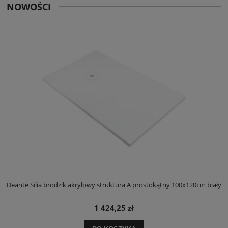
NOWOŚCI
ły
Deante Silia brodzik akrylowy struktura A prostokątny 100x120cm biały
D
1 424,25 zł