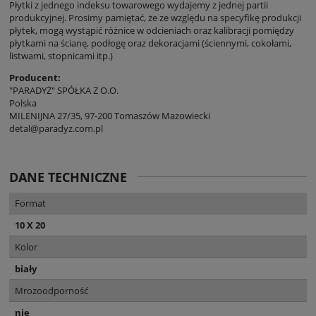
Płytki z jednego indeksu towarowego wydajemy z jednej partii
produkcyjnej. Prosimy pamiętać, że ze względu na specyfikę produkcji
płytek, mogą wystąpić różnice w odcieniach oraz kalibracji pomiędzy
płytkami na ścianę, podłogę oraz dekoracjami (ściennymi, cokołami,
listwami, stopnicami itp.)
Producent:
"PARADYŻ" SPÓŁKA Z O.O.
Polska
MILENIJNA 27/35, 97-200 Tomaszów Mazowiecki
detal@paradyz.com.pl
DANE TECHNICZNE
Format
10 X 20
Kolor
biały
Mrozoodporność
nie