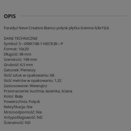
OPIS
Paradyż Neve Creative Bianco połysk płytka ścienna 9,8x19,8.
DANE TECHNICZNE
Symbol: S---098X198-1-NECR.BI---P
Format: 10x20
Długość: 98 mm
Szerokość: 198 mm
Grubość: 6,5 mm
Gatunek: Pierwszy
Ilość sztuk w opakowaniu: 68
Ilość metrów w opakowaniu: 1,32
Zastosowanie: Wewnątrz
Przeznaczenie: kuchnia, łazienka, ściana
Kolor: Biały
Powierzchnia: Połysk
Rektyfikacja: Nie
Mrozoodporność: Nie
Antypoślizgowość: ND
Ścieralność: ND