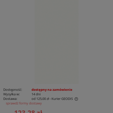
Dostępność:
dostępny na zamówienie
Wysyłka w:
14 dni
Dostawa:
od 125,00 zł
- Kurier GEODIS
sprawdź formy dostawy
Cena nie zawiera ewentualnych kosztów płatności
123,28 zł