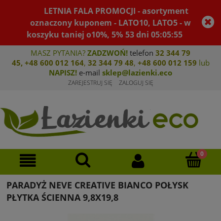
LETNIA FALA PROMOCJI - asortyment
oznaczony kuponem - LATO10, LATO5 - w
koszyku taniej o10%, 5%
53
dni
05
:
05
:
55
MASZ PYTANIA?
ZADZWOŃ!
telefon
32 344 79
45
,
+48 600 012 164
,
32 344 79 4
8
,
+4
8 600 012 159
lub
NAPISZ!
e-mail
sklep@lazienki.eco
ZAREJESTRUJ SIĘ
ZALOGUJ SIĘ
PARADYŻ NEVE CREATIVE BIANCO POŁYSK
PŁYTKA ŚCIENNA 9,8X19,8