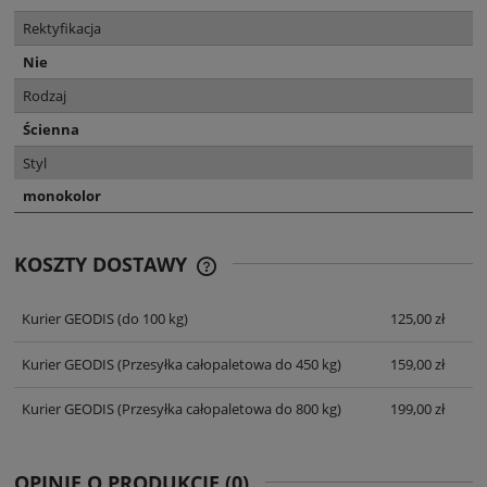
Rektyfikacja
Nie
Rodzaj
Ścienna
Styl
monokolor
KOSZTY DOSTAWY
CENA NIE ZAWIERA EWENTUALNYCH
KOSZTÓW PŁATNOŚCI
Kurier GEODIS
(do 100 kg)
125,00 zł
Kurier GEODIS
(Przesyłka całopaletowa do 450 kg)
159,00 zł
Kurier GEODIS
(Przesyłka całopaletowa do 800 kg)
199,00 zł
OPINIE O PRODUKCIE (0)