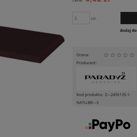
Cena:
Cena nie zawiera ewent
płatności
szt.
dodaj d
Ocena:
Producent:
Kod produktu:
Z---245X135-1-
NATU.BR---3