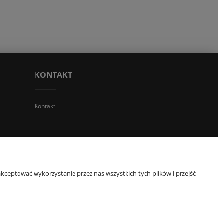
KONTAKT
Kontakt
 TGS Przemysław Stoń | NIP: 6312213594 | REGON: 276403698
kceptować wykorzystanie przez nas wszystkich tych plików i przejść