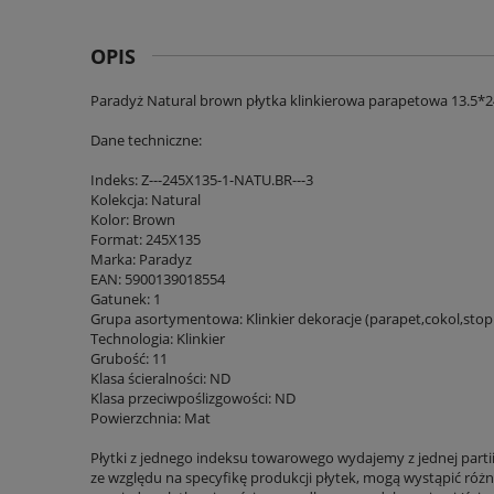
OPIS
Paradyż Natural brown płytka klinkierowa parapetowa 13.5*2
Dane techniczne:
Indeks: Z---245X135-1-NATU.BR---3
Kolekcja: Natural
Kolor: Brown
Format: 245X135
Marka: Paradyz
EAN: 5900139018554
Gatunek: 1
Grupa asortymentowa: Klinkier dekoracje (parapet,cokol,stop
Technologia: Klinkier
Grubość: 11
Klasa ścieralności: ND
Klasa przeciwpoślizgowości: ND
Powierzchnia: Mat
Płytki z jednego indeksu towarowego wydajemy z jednej parti
ze względu na specyfikę produkcji płytek, mogą wystąpić różni