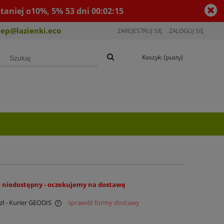
taniej o10%, 5%
53
dni
00
:
02
:
14
lep@lazienki.eco
ZAREJESTRUJ SIĘ
ZALOGUJ SIĘ
Koszyk:
(pusty)
 niedostępny - oczekujemy na dostawę
zł
- Kurier GEODIS
sprawdź formy dostawy