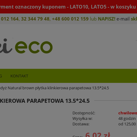
yment oznaczony kuponem - LATO10, LATO5 - w koszyku 
 012 164
,
32 344 79 4
8
,
+4
8 600 012 159
lub
NAPISZ!
e-mail
sk
G
KONTAKT
dyż Natural brown płytka klinkierowa parapetowa 13.5*24.5
KIEROWA PARAPETOWA 13.5*24.5
Dostępność:
chwilowo
Wysyłka w:
48 godzin
Dostawa:
od 125,00 
6,02 zł