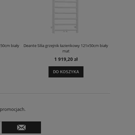
x50cm biały
Deante Silia grzejnik łazienkowy 121x50cm biały
Deante Ora
mat
1 919,20 zł
DO KOSZYKA
 promocjach.