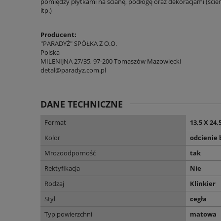
pomiędzy płytkami na ścianę, podłogę oraz dekoracjami (ście
itp.)
Producent:
"PARADYŻ" SPÓŁKA Z O.O.
Polska
MILENIJNA 27/35, 97-200 Tomaszów Mazowiecki
detal@paradyz.com.pl
DANE TECHNICZNE
Format
13,5 X 24,
Kolor
odcienie 
Mrozoodporność
tak
Rektyfikacja
Nie
Rodzaj
Klinkier
Styl
cegła
Typ powierzchni
matowa