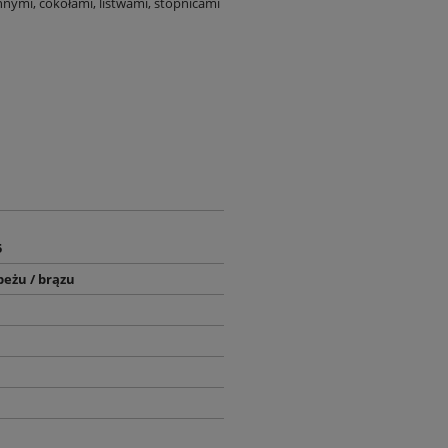
nnymi, cokołami, listwami, stopnicami
5
beżu / brązu