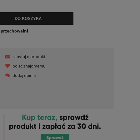
ualnych kosztów
DO KOSZYKA
o przechowalni
zapytaj o produkt
poleć znajomemu
dodaj opinię