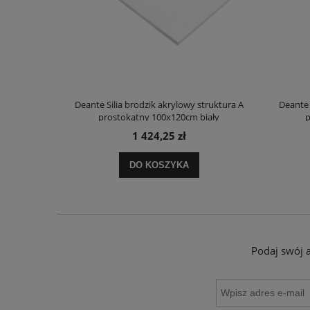
truktura A
Deante Silia brodzik akrylowy struktura A
Deante 
ały
prostokątny 100x120cm biały
p
1 424,25 zł
DO KOSZYKA
Podaj swój 