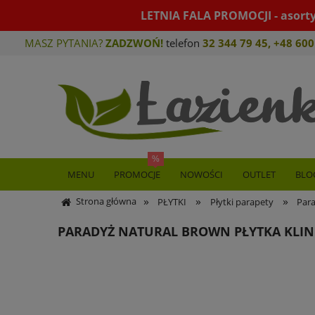
LETNIA FALA PROMOCJI - asort
MASZ PYTANIA?
ZADZWOŃ!
telefon
32 344 79 45
,
+48 600
MENU
PROMOCJE
NOWOŚCI
OUTLET
BLO
»
»
»
Strona główna
PŁYTKI
Płytki parapety
Para
PARADYŻ NATURAL BROWN PŁYTKA KLIN