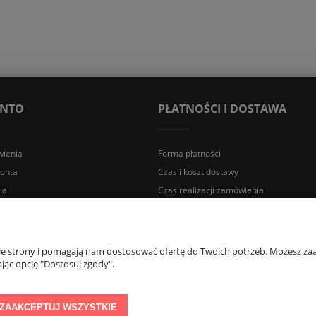
ONTO
PŁATNOŚCI I DOSTAWA
ienia
Forma płatności
konta
Czas i koszt dostawy
ia
Czas realizacji zamówienia
a Śląska | E-mail: sklep@lazienki.eco | Tel.: 600 012 164 lub 600 012 159 |
nie strony i pomagają nam dostosować ofertę do Twoich potrzeb. Możesz zaa
jąc opcję "Dostosuj zgody".
ZAAKCEPTUJ WSZYSTKIE