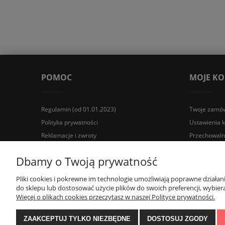
POMOC
MOJE K
Regulamin (od 01.01.2023)
Twoje zamów
Polityka prywatności
Ustawienia 
Reklamacje i zwroty
Przechowaln
Wyposażenie łazienek Łazienki.eco | Pawła 23, 41-708 Rud
Dbamy o Twoją prywatność
Pliki cookies i pokrewne im technologie umożliwiają poprawne działa
do sklepu lub dostosować użycie plików do swoich preferencji, wybiera
Więcej o plikach cookies przeczytasz w naszej Polityce prywatności.
ZAAKCEPTUJ TYLKO NIEZBĘDNE
DOSTOSUJ ZGODY