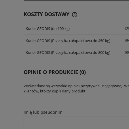
KOSZTY DOSTAWY
Kurier GEODIS
(do 100 kg)
125
CENA NIE ZAWIERA EWENT
KOSZTÓW PŁATNOŚCI
Kurier GEODIS
(Przesyłka całopaletowa do 450 kg)
159
Kurier GEODIS
(Przesyłka całopaletowa do 800 kg)
199
OPINIE O PRODUKCIE (0)
Wyświetlane są wszystkie opinie (pozytywne i negatywne). W
klientów, którzy kupili dany produkt.
Imię lub pseudonim: