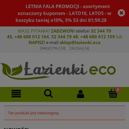
LETNIA FALA PROMOCJI - asortyment
oznaczony kuponem - LATO10, LATO5 - w
koszyku taniej o10%, 5%
53
dni
01
:
59
:
27
MASZ PYTANIA?
ZADZWOŃ!
telefon
32 344 79
45
,
+48 600 012 164
,
32 344 79 4
8
,
+4
8 600 012 159
lub
NAPISZ!
e-mail
sklep@lazienki.eco
ZAREJESTRUJ SIĘ
ZALOGUJ SIĘ
Ten produkt jest niedostępny.