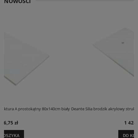
NOWOŚCI
 biały
Deante Silia brodzik akrylowy struktura A prostokątny 100x120cm bi
1 424,25 zł
DO KOSZYKA