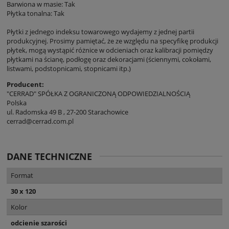
Barwiona w masie: Tak
Płytka tonalna: Tak
Płytki z jednego indeksu towarowego wydajemy z jednej partii
produkcyjnej. Prosimy pamiętać, że ze względu na specyfikę produkcji
płytek, mogą wystąpić różnice w odcieniach oraz kalibracji pomiędzy
płytkami na ścianę, podłogę oraz dekoracjami (ściennymi, cokołami,
listwami, podstopnicami, stopnicami itp.)
Producent:
"CERRAD" SPÓŁKA Z OGRANICZONĄ ODPOWIEDZIALNOŚCIĄ
Polska
ul. Radomska 49 B , 27-200 Starachowice
cerrad@cerrad.com.pl
DANE TECHNICZNE
Format
30 x 120
Kolor
odcienie szarości