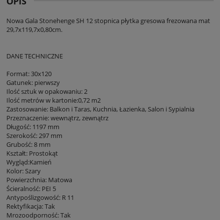
OPIS
Nowa Gala Stonehenge SH 12 stopnica płytka gresowa frezowana mat
29,7x119,7x0,80cm.
DANE TECHNICZNE
Format: 30x120
Gatunek: pierwszy
Ilość sztuk w opakowaniu: 2
Ilość metrów w kartonie:0,72 m2
Zastosowanie: Balkon i Taras, Kuchnia, Łazienka, Salon i Sypialnia
Przeznaczenie: wewnątrz, zewnątrz
Długość: 1197 mm
Szerokość: 297 mm
Grubość: 8 mm
Kształt: Prostokąt
Wygląd:Kamień
Kolor: Szary
Powierzchnia: Matowa
Ścieralność: PEI 5
Antypoślizgowość: R 11
Rektyfikacja: Tak
Mrozoodporność: Tak