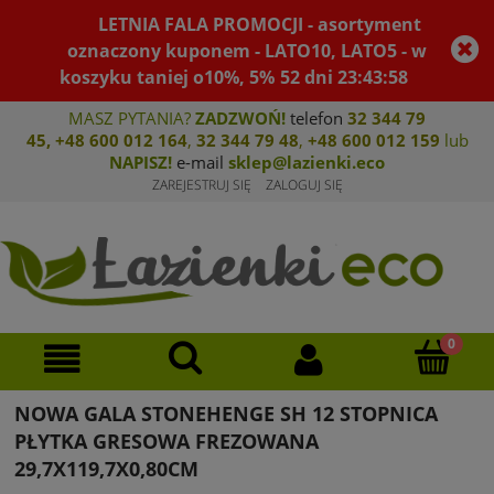
LETNIA FALA PROMOCJI - asortyment
oznaczony kuponem - LATO10, LATO5 - w
koszyku taniej o10%, 5%
52
dni
23
:
43
:
58
MASZ PYTANIA?
ZADZWOŃ!
telefon
32 344 79
45
,
+48 600 012 164
,
32 344 79 4
8
,
+4
8 600 012 159
lub
NAPISZ!
e-mail
sklep@lazienki.eco
ZAREJESTRUJ SIĘ
ZALOGUJ SIĘ
NOWA GALA STONEHENGE SH 12 STOPNICA
PŁYTKA GRESOWA FREZOWANA
29,7X119,7X0,80CM