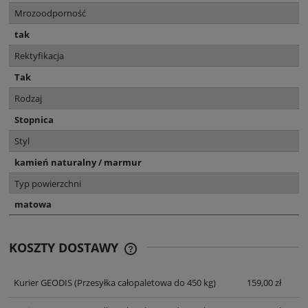
Mrozoodporność
tak
Rektyfikacja
Tak
Rodzaj
Stopnica
Styl
kamień naturalny / marmur
Typ powierzchni
matowa
KOSZTY DOSTAWY
CENA NIE ZAWIERA EWENTUALNYCH
KOSZTÓW PŁATNOŚCI
Kurier GEODIS
(Przesyłka całopaletowa do 450 kg)
159,00 zł