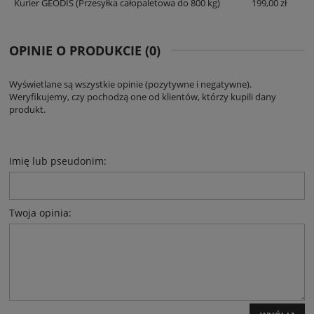
Kurier GEODIS
(Przesyłka całopaletowa do 800 kg)
199,00 zł
OPINIE O PRODUKCIE (0)
Wyświetlane są wszystkie opinie (pozytywne i negatywne).
Weryfikujemy, czy pochodzą one od klientów, którzy kupili dany
produkt.
Imię lub pseudonim:
Twoja opinia: