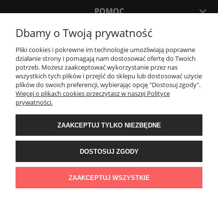
POMOC
Dbamy o Twoją prywatność
MOJE KONTO
Pliki cookies i pokrewne im technologie umożliwiają poprawne
działanie strony i pomagają nam dostosować ofertę do Twoich
potrzeb. Możesz zaakceptować wykorzystanie przez nas
PŁATNOŚCI I DOSTAWA
wszystkich tych plików i przejść do sklepu lub dostosować użycie
plików do swoich preferencji, wybierając opcję "Dostosuj zgody".
Więcej o plikach cookies przeczytasz w naszej Polityce
KONTAKT
prywatności.
ZAAKCEPTUJ TYLKO NIEZBĘDNE
Wyposażenie łazienek Łazienki.eco | Pawła 23, 41-708 Ruda Śląska | E-mail:
sklep@lazienki.eco | Tel.: 600 012 164 lub 600 012 159 | TGS Przemysław
Stoń | NIP: 6312213594 | REGON: 276403698
DOSTOSUJ ZGODY
ZAAKCEPTUJ WSZYSTKIE
POKAŻ PEŁNĄ WERSJĘ STRONY