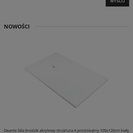
WYŚLIJ
NOWOŚCI
ły
Deante Silia brodzik akrylowy struktura A prostokątny 100x120cm biały
D