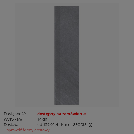
Dostępność:
dostępny na zamówienie
Wysyłka w:
14 dni
Dostawa:
od 159,00 zł
- Kurier GEODIS
sprawdź formy dostawy
Cena nie zawiera ewentualnych kosztów płatności