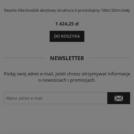
ły
Deante Silia brodzik akrylowy struktura A prostokątny 100x120cm biały
D
1 424,25 zł
DO KOSZYKA
NEWSLETTER
Podaj swój adres e-mail, jeżeli chcesz otrzymywać informacje
o nowościach i promocjach.