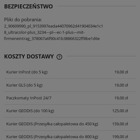
BEZPIECZEŃSTWO
Pliki do pobrania:
2_90609990_pl_9153997eada44070962d41904034e1c1
8_ultracolor-plus_3234---pl---ec-1-plus---mit-
firmeneintrag_378067a6f90c41b38866322ff8be1d6e
KOSZTY DOSTAWY
CENA NIE ZAWIERA EWENTUALNYCH
KOSZTÓW PŁATNOŚCI
Kurier InPost
(do 5 kg)
19,00 zł
Kurier GLS
(do 5 kg)
19,00 zł
Paczkomaty InPost 24/7
19,00 zł
Kurier GEODIS
(do 100 kg)
125,00 zł
Kurier GEODIS
(Przesyłka całopaletowa do 450 kg)
159,00 zł
Kurier GEODIS
(Przesyłka całopaletowa do 800 kg)
199,00 zł