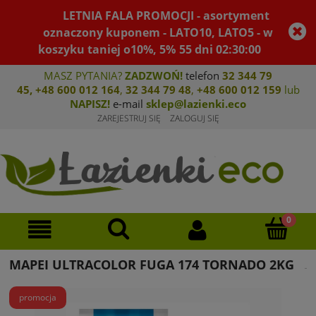
LETNIA FALA PROMOCJI - asortyment
oznaczony kuponem - LATO10, LATO5 - w
koszyku taniej o10%, 5%
55
dni
02
:
29
:
59
MASZ PYTANIA?
ZADZWOŃ!
telefon
32 344 79
45
,
+48 600 012 164
,
32 344 79 4
8
,
+4
8 600 012 159
lub
NAPISZ!
e-mail
sklep@lazienki.eco
ZAREJESTRUJ SIĘ
ZALOGUJ SIĘ
MAPEI ULTRACOLOR FUGA 174 TORNADO 2KG
promocja