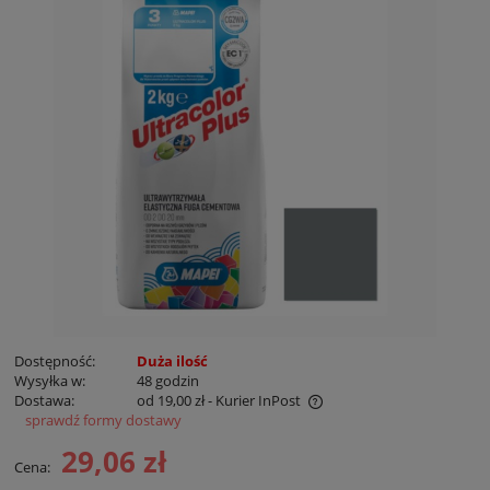
Dostępność:
Duża ilość
Wysyłka w:
48 godzin
Dostawa:
od 19,00 zł
- Kurier InPost
sprawdź formy dostawy
Cena nie zawiera ewentualnych kosztów płatności
29,06 zł
Cena: