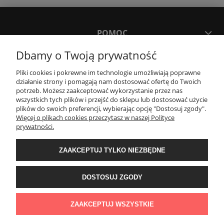
POMOC
Dbamy o Twoją prywatność
MOJE KONTO
Pliki cookies i pokrewne im technologie umożliwiają poprawne
działanie strony i pomagają nam dostosować ofertę do Twoich
potrzeb. Możesz zaakceptować wykorzystanie przez nas
PŁATNOŚCI I DOSTAWA
wszystkich tych plików i przejść do sklepu lub dostosować użycie
plików do swoich preferencji, wybierając opcję "Dostosuj zgody".
Więcej o plikach cookies przeczytasz w naszej Polityce
KONTAKT
prywatności.
ZAAKCEPTUJ TYLKO NIEZBĘDNE
Wyposażenie łazienek Łazienki.eco | Pawła 23, 41-708 Ruda Śląska | E-mail:
sklep@lazienki.eco | Tel.: 600 012 164 lub 600 012 159 | TGS Przemysław
Stoń | NIP: 6312213594 | REGON: 276403698
DOSTOSUJ ZGODY
ZAAKCEPTUJ WSZYSTKIE