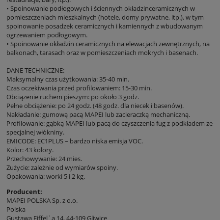
• Spoinowanie podłogowych i ściennych okładzinceramicznych w
pomieszczeniach mieszkalnych (hotele, domy prywatne, itp.), w tym
spoinowanie posadzek ceramicznych i kamiennych z wbudowanym
ogrzewaniem podłogowym.
• Spoinowanie okładzin ceramicznych na elewacjach zewnętrznych, na
balkonach, tarasach oraz w pomieszczeniach mokrych i basenach.
DANE TECHNICZNE:
Maksymalny czas użytkowania: 35-40 min.
Czas oczekiwania przed profilowaniem: 15-30 min.
Obciążenie ruchem pieszym: po około 3 godz.
Pełne obciążenie: po 24 godz. (48 godz. dla niecek i basenów).
Nakładanie: gumową pacą MAPEI lub zacieraczką mechaniczną.
Profilowanie: gąbką MAPEI lub pacą do czyszczenia fug z podkładem ze
specjalnej włókniny.
EMICODE: EC1PLUS – bardzo niska emisja VOC.
Kolor: 43 kolory.
Przechowywanie: 24 mies.
Zużycie: zależnie od wymiarów spoiny.
Opakowania: worki 5 i 2 kg.
Producent:
MAPEI POLSKA Sp. z o.o.
Polska
Gustawa Eiffel`a 14, 44-109 Gliwice