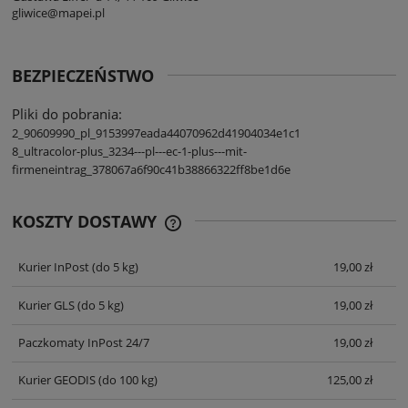
gliwice@mapei.pl
BEZPIECZEŃSTWO
Pliki do pobrania:
2_90609990_pl_9153997eada44070962d41904034e1c1
8_ultracolor-plus_3234---pl---ec-1-plus---mit-
firmeneintrag_378067a6f90c41b38866322ff8be1d6e
KOSZTY DOSTAWY
CENA NIE ZAWIERA EWENTUALNYCH
KOSZTÓW PŁATNOŚCI
Kurier InPost
(do 5 kg)
19,00 zł
Kurier GLS
(do 5 kg)
19,00 zł
Paczkomaty InPost 24/7
19,00 zł
Kurier GEODIS
(do 100 kg)
125,00 zł