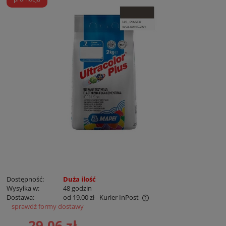
Dostępność:
Duża ilość
Wysyłka w:
48 godzin
Dostawa:
od 19,00 zł
- Kurier InPost
sprawdź formy dostawy
Cena nie zawiera ewentualnych kosztów płatności
29,06 zł