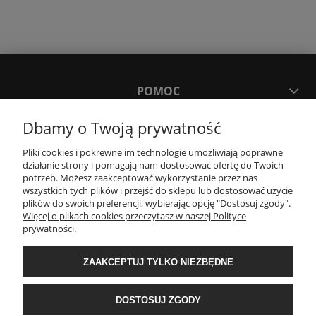
POMOC
Dbamy o Twoją prywatność
MOJE KONTO
Pliki cookies i pokrewne im technologie umożliwiają poprawne
działanie strony i pomagają nam dostosować ofertę do Twoich
PŁATNOŚCI I DOSTAWA
potrzeb. Możesz zaakceptować wykorzystanie przez nas
wszystkich tych plików i przejść do sklepu lub dostosować użycie
plików do swoich preferencji, wybierając opcję "Dostosuj zgody".
Więcej o plikach cookies przeczytasz w naszej Polityce
KONTAKT
prywatności.
Wyposażenie łazienek Łazienki.eco | Pawła 23, 41-708 Ruda Śląska | E-mail:
ZAAKCEPTUJ TYLKO NIEZBĘDNE
sklep@lazienki.eco | Tel.: 600 012 164 lub 600 012 159 | TGS Przemysław
Stoń | NIP: 6312213594 | REGON: 276403698
DOSTOSUJ ZGODY