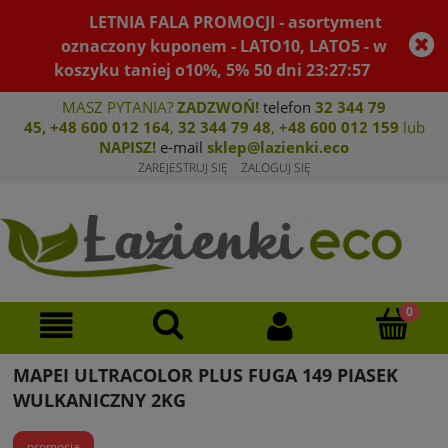
LETNIA FALA PROMOCJI - asortyment
oznaczony kuponem - LATO10, LATO5 - w
koszyku taniej o10%, 5%
50
dni
23
:
27
:
57
MASZ PYTANIA?
ZADZWOŃ!
telefon
32 344 79
45
,
+48 600 012 164
,
32 344 79 4
8
,
+4
8 600 012 159
lub
NAPISZ!
e-mail
sklep@lazienki.eco
ZAREJESTRUJ SIĘ
ZALOGUJ SIĘ
MAPEI ULTRACOLOR PLUS FUGA 149 PIASEK
WULKANICZNY 2KG
promocja