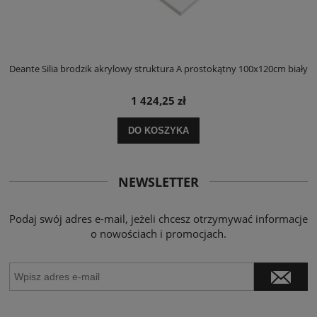
ły
Deante Silia brodzik akrylowy struktura A prostokątny 100x120cm biały
D
1 424,25 zł
DO KOSZYKA
NEWSLETTER
Podaj swój adres e-mail, jeżeli chcesz otrzymywać informacje
o nowościach i promocjach.