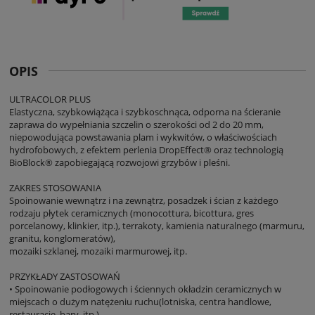
OPIS
ULTRACOLOR PLUS
Elastyczna, szybkowiążąca i szybkoschnąca, odporna na ścieranie
zaprawa do wypełniania szczelin o szerokości od 2 do 20 mm,
niepowodująca powstawania plam i wykwitów, o właściwościach
hydrofobowych, z efektem perlenia DropEffect® oraz technologią
BioBlock® zapobiegającą rozwojowi grzybów i pleśni.
ZAKRES STOSOWANIA
Spoinowanie wewnątrz i na zewnątrz, posadzek i ścian z każdego
rodzaju płytek ceramicznych (monocottura, bicottura, gres
porcelanowy, klinkier, itp.), terrakoty, kamienia naturalnego (marmuru,
granitu, konglomeratów),
mozaiki szklanej, mozaiki marmurowej, itp.
PRZYKŁADY ZASTOSOWAŃ
• Spoinowanie podłogowych i ściennych okładzin ceramicznych w
miejscach o dużym natężeniu ruchu(lotniska, centra handlowe,
restauracje, bary, itp.).