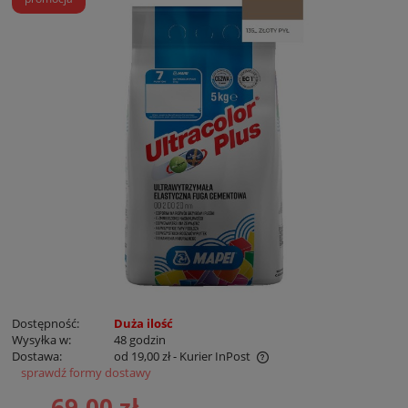
Dostępność:
Duża ilość
Wysyłka w:
48 godzin
Dostawa:
od 19,00 zł
- Kurier InPost
sprawdź formy dostawy
Cena nie zawiera ewentualnych kosztów płatności
69,00 zł