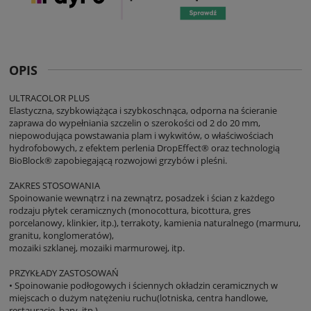
OPIS
ULTRACOLOR PLUS
Elastyczna, szybkowiążąca i szybkoschnąca, odporna na ścieranie
zaprawa do wypełniania szczelin o szerokości od 2 do 20 mm,
niepowodująca powstawania plam i wykwitów, o właściwościach
hydrofobowych, z efektem perlenia DropEffect® oraz technologią
BioBlock® zapobiegającą rozwojowi grzybów i pleśni.
ZAKRES STOSOWANIA
Spoinowanie wewnątrz i na zewnątrz, posadzek i ścian z każdego
rodzaju płytek ceramicznych (monocottura, bicottura, gres
porcelanowy, klinkier, itp.), terrakoty, kamienia naturalnego (marmuru,
granitu, konglomeratów),
mozaiki szklanej, mozaiki marmurowej, itp.
PRZYKŁADY ZASTOSOWAŃ
• Spoinowanie podłogowych i ściennych okładzin ceramicznych w
miejscach o dużym natężeniu ruchu(lotniska, centra handlowe,
restauracje, bary, itp.).