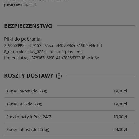
gliwice@mapei.pl
BEZPIECZEŃSTWO
Pliki do pobrania:
2_90609990_pl_9153997eada44070962d41904034e1c1
8_ultracolor-plus_3234---pl---ec-1-plus---mit-
firmeneintrag_378067a6f90c41b38866322ff8be1d6e
KOSZTY DOSTAWY
CENA NIE ZAWIERA EWENTUALNYCH
KOSZTÓW PŁATNOŚCI
Kurier InPost
(do 5 kg)
19,00 zł
Kurier GLS
(do 5 kg)
19,00 zł
Paczkomaty InPost 24/7
19,00 zł
Kurier InPost
(do 25 kg)
24,00 zł