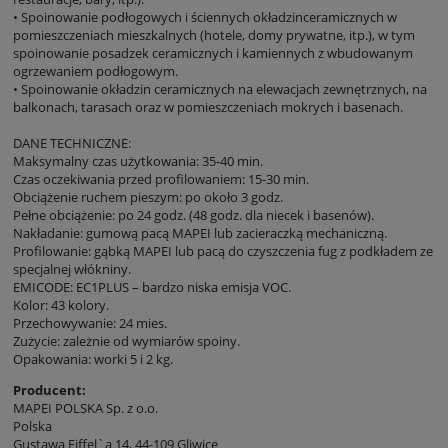
• Spoinowanie podłogowych i ściennych okładzinceramicznych w
pomieszczeniach mieszkalnych (hotele, domy prywatne, itp.), w tym
spoinowanie posadzek ceramicznych i kamiennych z wbudowanym
ogrzewaniem podłogowym.
• Spoinowanie okładzin ceramicznych na elewacjach zewnętrznych, na
balkonach, tarasach oraz w pomieszczeniach mokrych i basenach.
DANE TECHNICZNE:
Maksymalny czas użytkowania: 35-40 min.
Czas oczekiwania przed profilowaniem: 15-30 min.
Obciążenie ruchem pieszym: po około 3 godz.
Pełne obciążenie: po 24 godz. (48 godz. dla niecek i basenów).
Nakładanie: gumową pacą MAPEI lub zacieraczką mechaniczną.
Profilowanie: gąbką MAPEI lub pacą do czyszczenia fug z podkładem ze
specjalnej włókniny.
EMICODE: EC1PLUS – bardzo niska emisja VOC.
Kolor: 43 kolory.
Przechowywanie: 24 mies.
Zużycie: zależnie od wymiarów spoiny.
Opakowania: worki 5 i 2 kg.
Producent:
MAPEI POLSKA Sp. z o.o.
Polska
Gustawa Eiffel`a 14, 44-109 Gliwice