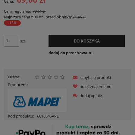
Cena:
Cena regularna:
79,61 zł
Najniższa cena z 30 dni przed obniżką:
71,46 zł
-13%
szt.
DO KOSZYKA
dodaj do przechowalni
Ocena:
zapytaj o produkt
Producent:
poleć znajomemu
dodaj opinię
Kod produktu:
6013545APL