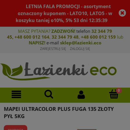
LETNIA FALA PROMOCJI - asortyment
oznaczony kuponem - LATO10, LATO5 - w
koszyku taniej o10%, 5%
53
dni
12
:
35
:
39
MASZ PYTANIA?
ZADZWOŃ!
telefon
32 344 79
45
,
+48 600 012 164
,
32 344 79 4
8
,
+4
8 600 012 159
lub
NAPISZ!
e-mail
sklep@lazienki.eco
ZAREJESTRUJ SIĘ
ZALOGUJ SIĘ
MAPEI ULTRACOLOR PLUS FUGA 135 ZŁOTY
PYŁ 5KG
promocja