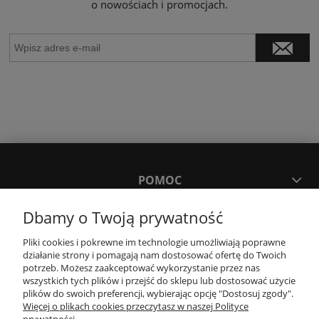
o nowościach i promocjach.
POMOC
Dbamy o Twoją prywatność
MOJE KONTO
Pliki cookies i pokrewne im technologie umożliwiają poprawne
działanie strony i pomagają nam dostosować ofertę do Twoich
PŁATNOŚCI I DOSTAWA
potrzeb. Możesz zaakceptować wykorzystanie przez nas
wszystkich tych plików i przejść do sklepu lub dostosować użycie
plików do swoich preferencji, wybierając opcję "Dostosuj zgody".
Więcej o plikach cookies przeczytasz w naszej Polityce
KONTAKT