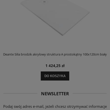
ły
Deante Silia brodzik akrylowy struktura A prostokątny 100x120cm biały
D
1 424,25 zł
DO KOSZYKA
NEWSLETTER
Podaj swój adres e-mail, jeżeli chcesz otrzymywać informacje