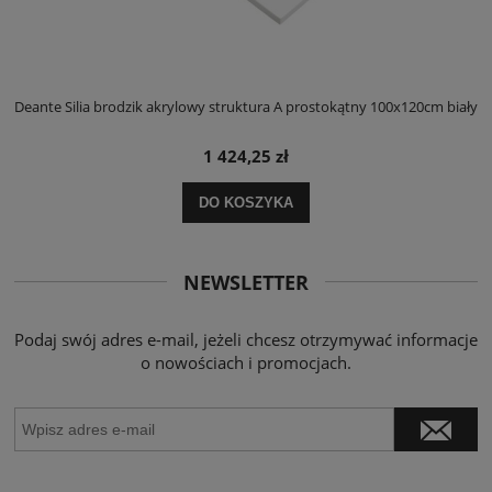
ły
Deante Silia brodzik akrylowy struktura A prostokątny 100x120cm biały
D
1 424,25 zł
DO KOSZYKA
NEWSLETTER
Podaj swój adres e-mail, jeżeli chcesz otrzymywać informacje
o nowościach i promocjach.