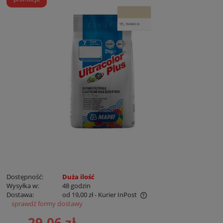
Dostępność:
Duża ilość
Wysyłka w:
48 godzin
Dostawa:
od 19,00 zł
- Kurier InPost
sprawdź formy dostawy
Cena nie zawiera ewentualnych kosztów płatności
29,06 zł