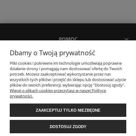
POMOC
Dbamy o Twoją prywatność
MOJE KONTO
Pliki cookies i pokrewne im technologie umożliwiają poprawne
działanie strony i pomagają nam dostosować ofertę do Twoich
potrzeb. Możesz zaakceptować wykorzystanie przez nas
PŁATNOŚCI I DOSTAWA
wszystkich tych plików i przejść do sklepu lub dostosować użycie
plików do swoich preferencji, wybierając opcję "Dostosuj zgody".
Więcej o plikach cookies przeczytasz w naszej Polityce
KONTAKT
prywatności.
ZAAKCEPTUJ TYLKO NIEZBĘDNE
Wyposażenie łazienek Łazienki.eco | Pawła 23, 41-708 Ruda Śląska | E-mail:
sklep@lazienki.eco | Tel.: 600 012 164 lub 600 012 159 | TGS Przemysław
Stoń | NIP: 6312213594 | REGON: 276403698
DOSTOSUJ ZGODY