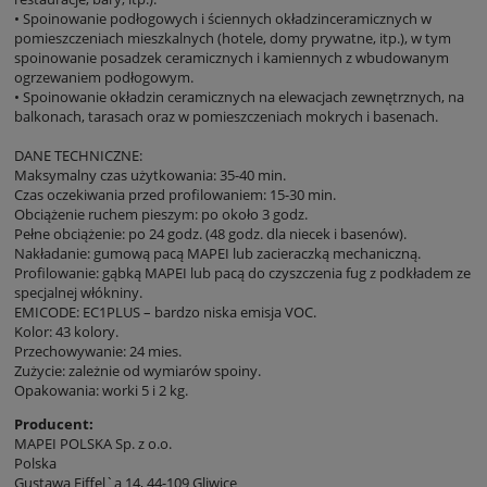
• Spoinowanie podłogowych i ściennych okładzinceramicznych w
pomieszczeniach mieszkalnych (hotele, domy prywatne, itp.), w tym
spoinowanie posadzek ceramicznych i kamiennych z wbudowanym
ogrzewaniem podłogowym.
• Spoinowanie okładzin ceramicznych na elewacjach zewnętrznych, na
balkonach, tarasach oraz w pomieszczeniach mokrych i basenach.
DANE TECHNICZNE:
Maksymalny czas użytkowania: 35-40 min.
Czas oczekiwania przed profilowaniem: 15-30 min.
Obciążenie ruchem pieszym: po około 3 godz.
Pełne obciążenie: po 24 godz. (48 godz. dla niecek i basenów).
Nakładanie: gumową pacą MAPEI lub zacieraczką mechaniczną.
Profilowanie: gąbką MAPEI lub pacą do czyszczenia fug z podkładem ze
specjalnej włókniny.
EMICODE: EC1PLUS – bardzo niska emisja VOC.
Kolor: 43 kolory.
Przechowywanie: 24 mies.
Zużycie: zależnie od wymiarów spoiny.
Opakowania: worki 5 i 2 kg.
Producent:
MAPEI POLSKA Sp. z o.o.
Polska
Gustawa Eiffel`a 14, 44-109 Gliwice