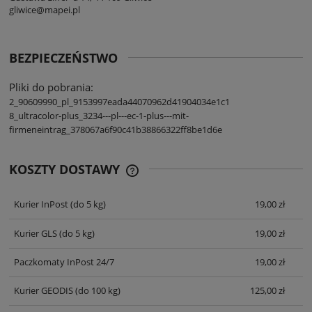
gliwice@mapei.pl
BEZPIECZEŃSTWO
Pliki do pobrania:
2_90609990_pl_9153997eada44070962d41904034e1c1
8_ultracolor-plus_3234---pl---ec-1-plus---mit-
firmeneintrag_378067a6f90c41b38866322ff8be1d6e
KOSZTY DOSTAWY
CENA NIE ZAWIERA EWENTUALNYCH
KOSZTÓW PŁATNOŚCI
Kurier InPost
(do 5 kg)
19,00 zł
Kurier GLS
(do 5 kg)
19,00 zł
Paczkomaty InPost 24/7
19,00 zł
Kurier GEODIS
(do 100 kg)
125,00 zł