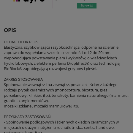
OPIS
ULTRACOLOR PLUS
Elastyczna, szybkowiążąca i szybkoschnąca, odporna na ścieranie
zaprawa do wypełniania szczelin o szerokości od 2 do 20 mm,
niepowodująca powstawania plam i wykwitów, o właściwościach
hydrofobowych, z efektem perlenia DropEffect® oraz technologią
BioBlock® zapobiegającą rozwojowi grzybów i pleśni.
ZAKRES STOSOWANIA
Spoinowanie wewnątrz i na zewnątrz, posadzek i ścian z każdego
rodzaju płytek ceramicznych (monocottura, bicottura, gres
porcelanowy, klinkier, itp.), terrakoty, kamienia naturalnego (marmuru,
granitu, konglomeratów),
mozaiki szklanej, mozaiki marmurowej, itp.
PRZYKŁADY ZASTOSOWAŃ
• Spoinowanie podłogowych i ściennych okładzin ceramicznych w
miejscach o dużym natężeniu ruchu(lotniska, centra handlowe,
restauracje, bary, itp.).