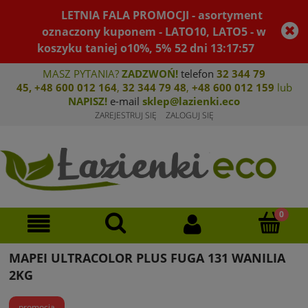
LETNIA FALA PROMOCJI - asortyment
oznaczony kuponem - LATO10, LATO5 - w
koszyku taniej o10%, 5%
52
dni
13
:
17
:
57
MASZ PYTANIA?
ZADZWOŃ!
telefon
32 344 79
45
,
+48 600 012 164
,
32 344 79 4
8
,
+4
8 600 012 159
lub
NAPISZ!
e-mail
sklep@lazienki.eco
ZAREJESTRUJ SIĘ
ZALOGUJ SIĘ
MAPEI ULTRACOLOR PLUS FUGA 131 WANILIA
2KG
promocja