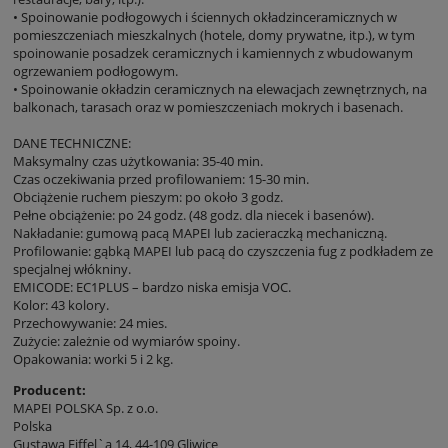
• Spoinowanie podłogowych i ściennych okładzinceramicznych w
pomieszczeniach mieszkalnych (hotele, domy prywatne, itp.), w tym
spoinowanie posadzek ceramicznych i kamiennych z wbudowanym
ogrzewaniem podłogowym.
• Spoinowanie okładzin ceramicznych na elewacjach zewnętrznych, na
balkonach, tarasach oraz w pomieszczeniach mokrych i basenach.
DANE TECHNICZNE:
Maksymalny czas użytkowania: 35-40 min.
Czas oczekiwania przed profilowaniem: 15-30 min.
Obciążenie ruchem pieszym: po około 3 godz.
Pełne obciążenie: po 24 godz. (48 godz. dla niecek i basenów).
Nakładanie: gumową pacą MAPEI lub zacieraczką mechaniczną.
Profilowanie: gąbką MAPEI lub pacą do czyszczenia fug z podkładem ze
specjalnej włókniny.
EMICODE: EC1PLUS – bardzo niska emisja VOC.
Kolor: 43 kolory.
Przechowywanie: 24 mies.
Zużycie: zależnie od wymiarów spoiny.
Opakowania: worki 5 i 2 kg.
Producent:
MAPEI POLSKA Sp. z o.o.
Polska
Gustawa Eiffel`a 14, 44-109 Gliwice