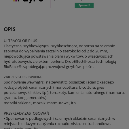
OPIS
ULTRACOLOR PLUS
Elastyczna, szybkowiążąca i szybkoschnąca, odporna na ścieranie
zaprawa do wypełniania szczelin o szerokości od 2 do 20 mm,
niepowodująca powstawania plam i wykwitów, o właściwościach
hydrofobowych, z efektem perlenia DropEffect® oraz technologią
BioBlock® zapobiegającą rozwojowi grzybów i pleśni.
ZAKRES STOSOWANIA
Spoinowanie wewnątrz i na zewnątrz, posadzek i ścian z każdego
rodzaju płytek ceramicznych (monocottura, bicottura, gres
porcelanowy, klinkier, itp.), terrakoty, kamienia naturalnego (marmuru,
granitu, konglomeratów),
mozaiki szklanej, mozaiki marmurowej, itp.
PRZYKŁADY ZASTOSOWAŃ
• Spoinowanie podłogowych i ściennych okładzin ceramicznych w
miejscach o dużym natężeniu ruchu(lotniska, centra handlowe,
restauracje, bary, itp.).