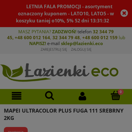
LETNIA FALA PROMOCJI - asortyment
oznaczony kuponem - LATO10, LATO5 - w
koszyku taniej o10%, 5%
52
dni
13
:
31
:
32
MASZ PYTANIA?
ZADZWOŃ!
telefon
32 344 79
45
,
+48 600 012 164
,
32 344 79 4
8
,
+4
8 600 012 159
lub
NAPISZ!
e-mail
sklep@lazienki.eco
ZAREJESTRUJ SIĘ
ZALOGUJ SIĘ
MAPEI ULTRACOLOR PLUS FUGA 111 SREBRNY
2KG
promocja