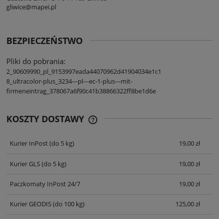
gliwice@mapei.pl
BEZPIECZEŃSTWO
Pliki do pobrania:
2_90609990_pl_9153997eada44070962d41904034e1c1
8_ultracolor-plus_3234---pl---ec-1-plus---mit-
firmeneintrag_378067a6f90c41b38866322ff8be1d6e
KOSZTY DOSTAWY
CENA NIE ZAWIERA EWENTUALNYCH
KOSZTÓW PŁATNOŚCI
Kurier InPost
(do 5 kg)
19,00 zł
Kurier GLS
(do 5 kg)
19,00 zł
Paczkomaty InPost 24/7
19,00 zł
Kurier GEODIS
(do 100 kg)
125,00 zł