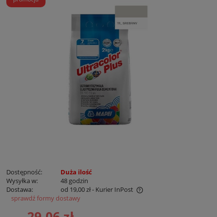
Dostępność:
Duża ilość
Wysyłka w:
48 godzin
Dostawa:
od 19,00 zł
- Kurier InPost
sprawdź formy dostawy
Cena nie zawiera ewentualnych kosztów płatności
29,06 zł