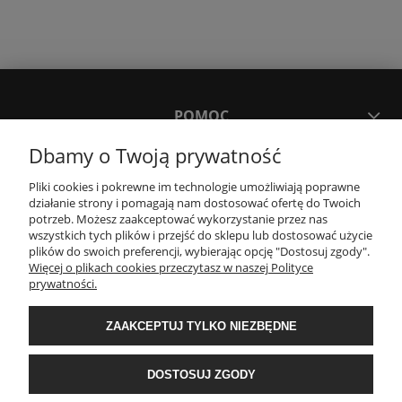
POMOC
Dbamy o Twoją prywatność
MOJE KONTO
Pliki cookies i pokrewne im technologie umożliwiają poprawne
działanie strony i pomagają nam dostosować ofertę do Twoich
potrzeb. Możesz zaakceptować wykorzystanie przez nas
PŁATNOŚCI I DOSTAWA
wszystkich tych plików i przejść do sklepu lub dostosować użycie
plików do swoich preferencji, wybierając opcję "Dostosuj zgody".
Więcej o plikach cookies przeczytasz w naszej Polityce
KONTAKT
prywatności.
ZAAKCEPTUJ TYLKO NIEZBĘDNE
Wyposażenie łazienek Łazienki.eco | Pawła 23, 41-708 Ruda Śląska | E-mail:
sklep@lazienki.eco | Tel.: 600 012 164 lub 600 012 159 | TGS Przemysław
Stoń | NIP: 6312213594 | REGON: 276403698
DOSTOSUJ ZGODY