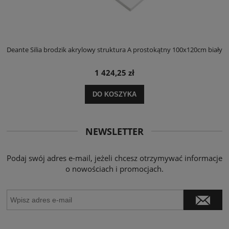
ły
Deante Silia brodzik akrylowy struktura A prostokątny 100x120cm biały
D
1 424,25 zł
DO KOSZYKA
NEWSLETTER
Podaj swój adres e-mail, jeżeli chcesz otrzymywać informacje
o nowościach i promocjach.