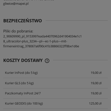
gliwice@mapei.pl
BEZPIECZEŃSTWO
Pliki do pobrania:
2_90609990_pl_9153997eada44070962d41904034e1c1
8_ultracolor-plus_3234---pl---ec-1-plus---mit-
firmeneintrag_378067a6f90c41b38866322ff8be1d6e
KOSZTY DOSTAWY
CENA NIE ZAWIERA EWENTUALNYCH
KOSZTÓW PŁATNOŚCI
Kurier InPost
(do 5 kg)
19,00 zł
Kurier GLS
(do 5 kg)
19,00 zł
Paczkomaty InPost 24/7
19,00 zł
Kurier GEODIS
(do 100 kg)
125,00 zł