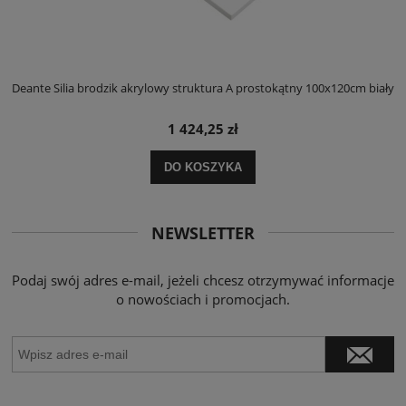
ły
Deante Silia brodzik akrylowy struktura A prostokątny 100x120cm biały
D
1 424,25 zł
DO KOSZYKA
NEWSLETTER
Podaj swój adres e-mail, jeżeli chcesz otrzymywać informacje
o nowościach i promocjach.