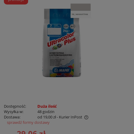
Dostępność:
Duża ilość
Wysyłka w:
48 godzin
Dostawa:
od 19,00 zł
- Kurier InPost
sprawdź formy dostawy
Cena nie zawiera ewentualnych kosztów płatności
29,06 zł