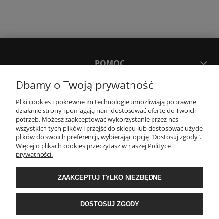
POMOC
Dbamy o Twoją prywatność
MOJE KONTO
Pliki cookies i pokrewne im technologie umożliwiają poprawne
działanie strony i pomagają nam dostosować ofertę do Twoich
potrzeb. Możesz zaakceptować wykorzystanie przez nas
PŁATNOŚCI I DOSTAWA
wszystkich tych plików i przejść do sklepu lub dostosować użycie
plików do swoich preferencji, wybierając opcję "Dostosuj zgody".
Więcej o plikach cookies przeczytasz w naszej Polityce
KONTAKT
prywatności.
ZAAKCEPTUJ TYLKO NIEZBĘDNE
Wyposażenie łazienek Łazienki.eco | Pawła 23, 41-708 Ruda Śląska | E-mail:
sklep@lazienki.eco | Tel.: 600 012 164 lub 600 012 159 | TGS Przemysław
Stoń | NIP: 6312213594 | REGON: 276403698
DOSTOSUJ ZGODY