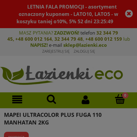
LETNIA FALA PROMOCJI - asortyment
oznaczony kuponem - LATO10, LATO5 - w
koszyku taniej o10%, 5%
52
dni
23
:
25
:
49
MASZ PYTANIA?
ZADZWOŃ!
telefon
32 344 79
45
,
+48 600 012 164
,
32 344 79 4
8
,
+4
8 600 012 159
lub
NAPISZ!
e-mail
sklep@lazienki.eco
ZAREJESTRUJ SIĘ
ZALOGUJ SIĘ
MAPEI ULTRACOLOR PLUS FUGA 110
MANHATAN 2KG
promocja