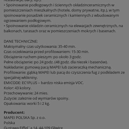
• Spoinowanie podłogowych i ściennych okładzinceramicznych w
pomieszczeniach mieszkalnych (hotele, domy prywatne, itp.), w tym
spoinowanie posadzek ceramicznych i kamiennych z wbudowanym
ogrzewaniem podłogowym.
• Spoinowanie okładzin ceramicznych na elewacjach zewnętrznych, na
balkonach, tarasach oraz w pomieszczeniach mokrych i basenach.
DANE TECHNICZNE:
Maksymalny czas użytkowania: 35-40 min.
Czas oczekiwania przed profilowaniem: 15-30 min.
Obciążenie ruchem pieszym: po około 3 godz.
Pełne obciążenie: po 24 godz. (48 godz. dla niecek i basenów).
Nakładanie: gumową pacą MAPEI lub zacieraczką mechaniczną.
Profilowanie: gąbką MAPEI lub pacą do czyszczenia fug z podkładem ze
specjalnej włókniny.
EMICODE: EC1PLUS – bardzo niska emisja VOC.
Kolor: 43 kolory.
Przechowywanie: 24 mies.
Zużycie: zależnie od wymiarów spoiny.
Opakowania: worki 5 i 2 kg.
Producent:
MAPEI POLSKA Sp. z o.o.
Polska
Gustawa Eiffel`a 14, 44-109 Gliwice