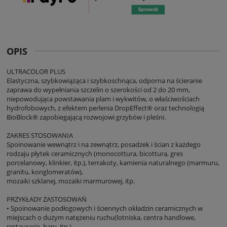
OPIS
ULTRACOLOR PLUS
Elastyczna, szybkowiążąca i szybkoschnąca, odporna na ścieranie
zaprawa do wypełniania szczelin o szerokości od 2 do 20 mm,
niepowodująca powstawania plam i wykwitów, o właściwościach
hydrofobowych, z efektem perlenia DropEffect® oraz technologią
BioBlock® zapobiegającą rozwojowi grzybów i pleśni.
ZAKRES STOSOWANIA
Spoinowanie wewnątrz i na zewnątrz, posadzek i ścian z każdego
rodzaju płytek ceramicznych (monocottura, bicottura, gres
porcelanowy, klinkier, itp.), terrakoty, kamienia naturalnego (marmuru,
granitu, konglomeratów),
mozaiki szklanej, mozaiki marmurowej, itp.
PRZYKŁADY ZASTOSOWAŃ
• Spoinowanie podłogowych i ściennych okładzin ceramicznych w
miejscach o dużym natężeniu ruchu(lotniska, centra handlowe,
restauracje, bary, itp.).