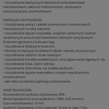
• Uszczelnianie elastycznych elementów w budownictwie
mieszkaniowym, sektorze mechanicznym, okrętowym,
motoryzacyjnym, przemysłowym.
PRZYKŁADY ZASTOSOWAŃ
• Uszczelnianie pokryć z płytek ceramicznych i cementowych,
nienarażonych na silne ścieranie.
• Uszczelnianie złączeń umywalek, urządzeń sanitarnych i pokryć
ceramicznych w kuchniach łazienkach, kabinach natryskowych
(kolorami zgodnymi z kolorami fug).
• Uszczelnianie dylatacji w basenach.
• Montaż kompozycji ze szklanych płytek i witraży artystycznych.
• Uszczelnianie szklarni i drzwi szklanych.
• Uszczelnianie kanałów powietrznych, rurociągów wodociągowych, itp.
• Uszczelnianie bulai, okien i witraży.
• Uszczelnianie zbiorników, rur, kotłów wodnych.
• Uszczelnianie styków materiałów o różnym współczynniku
rozszerzalności.
• Jako klej uszczelniacz ogólnego zastosowania.
DANE TECHNICZNE:
Rozszerzalność podczas użytkowania: 25%.
Moduł spreżystości przy wydłużeniu 100%: 0,35 N/mm2.
Czas naskórkowania: 10 min.
Szybkość sieciowania: 4 mm dziennie, 10 mm w ciągu 7 dni.