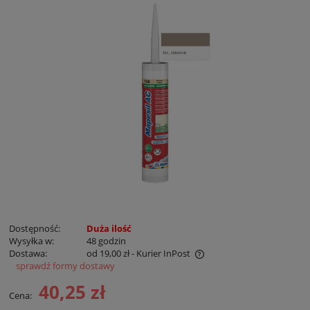
Dostępność:
Duża ilość
Wysyłka w:
48 godzin
Dostawa:
od 19,00 zł
- Kurier InPost
sprawdź formy dostawy
Cena nie zawiera ewentualnych kosztów płatności
40,25 zł
Cena: