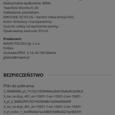
Maksymalne wydłużenie: 800%.
Twardość Shore’a A: 20.
Nakładanie: pistoletem.
EMICODE: EC1PLUS – bardzo niska emisja VOC.
Kolor: 43 kolory i transparentny.
Zużycie: zależy od wymiarów spoiny.
Opakowania: kartusze 310 ml.
Producent:
MAPEI POLSKA Sp. z o.o.
Polska
Gustawa Eiffel`a 14, 44-109 Gliwice
gliwice@mapei.pl
BEZPIECZEŃSTWO
Pliki do pobrania:
2_90489990_pl_71c52c7d50944ce2b6c56abafc2e58c3
3_ise_ce-dop_401_en-15651-1-en-15651-2-en-15651-
3_pl_2_8d852f9574214929b68c5a50ed00e09f
3_ise_ce-dop_401_en-15651-1-en-15651-2-en-15651-
3_pl_color_1_bedf4dda1ac448d1b68be027ac483331