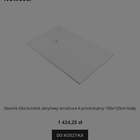
ły
Deante Silia brodzik akrylowy struktura A prostokątny 100x120cm biały
D
1 424,25 zł
DO KOSZYKA