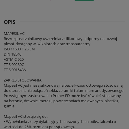
OPIS
MAPESIL AC
Bezrozpuszczalnikowy uszczelniacz silikonowy, odporny na rozwój
pleśni, dostępny w 37 kolorach oraz transparentny.
ISO 11600 F 25 LM
DIN 18540
ASTM C 920
TT S 00230C
TT S 001543A
ZAKRES STOSOWANIA
Mapesil AC jest masą silikonową na bazie kwasu octowego stosowaną
do uszczelniania połączeń szkła, ceramiki i aluminium anodyzowanego.
Po wstępnym zastosowaniu Primer FD może być również stosowany
na betonie, drewnie, metalu, powierzchniach malowanych, plastiku,
gumie.
Mapesil AC stosuje się do:
• Wypełniania złączy dylatacyjnych narażonych na odkształcenia o
wartości do 25% rozmiaru początkowego.