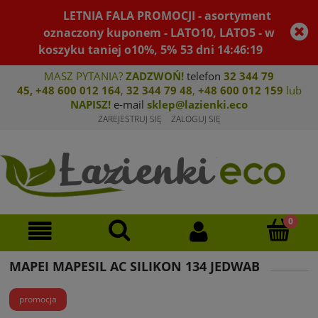
LETNIA FALA PROMOCJI - asortyment
oznaczony kuponem - LATO10, LATO5 - w
koszyku taniej o10%, 5%
53
dni
14
:
46
:
19
MASZ PYTANIA?
ZADZWOŃ!
telefon
32 344 79
45
,
+48 600 012 164
,
32 344 79 4
8
,
+4
8 600 012 159
lub
NAPISZ!
e-mail
sklep@lazienki.eco
ZAREJESTRUJ SIĘ
ZALOGUJ SIĘ
MAPEI MAPESIL AC SILIKON 134 JEDWAB
promocja