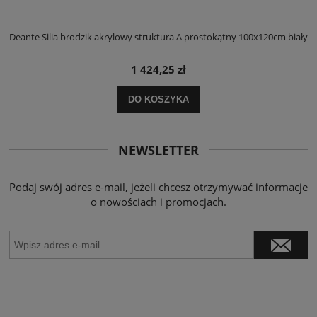
ły
Deante Silia brodzik akrylowy struktura A prostokątny 100x120cm biały
D
1 424,25 zł
DO KOSZYKA
NEWSLETTER
Podaj swój adres e-mail, jeżeli chcesz otrzymywać informacje
o nowościach i promocjach.