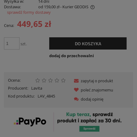
Wysyłka w:
14 dni
Dostawa:
od 159,00 zł
- Kurier GEODIS
sprawdź formy dostawy
Cena nie zawiera ewentualnych kosztów płatności
449,65 zł
Cena:
szt.
DO KOSZYKA
dodaj do przechowalni
Ocena:
zapytaj o produkt
Producent:
Lavita
poleć znajomemu
Kod produktu:
LAV_4845
dodaj opinię