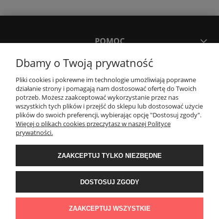
POMOC
Dbamy o Twoją prywatność
MOJE KONTO
Pliki cookies i pokrewne im technologie umożliwiają poprawne
działanie strony i pomagają nam dostosować ofertę do Twoich
potrzeb. Możesz zaakceptować wykorzystanie przez nas
PŁATNOŚCI I DOSTAWA
wszystkich tych plików i przejść do sklepu lub dostosować użycie
plików do swoich preferencji, wybierając opcję "Dostosuj zgody".
Więcej o plikach cookies przeczytasz w naszej Polityce
KONTAKT
prywatności.
ZAAKCEPTUJ TYLKO NIEZBĘDNE
Wyposażenie łazienek Łazienki.eco | Pawła 23, 41-708 Ruda Śląska | E-mail:
sklep@lazienki.eco | Tel.: 600 012 164 lub 600 012 159 | TGS Przemysław
Stoń | NIP: 6312213594 | REGON: 276403698
DOSTOSUJ ZGODY
ZAAKCEPTUJ WSZYSTKIE