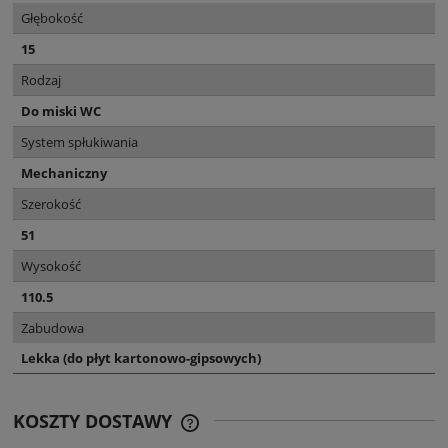
Głębokość
15
Rodzaj
Do miski WC
System spłukiwania
Mechaniczny
Szerokość
51
Wysokość
110.5
Zabudowa
Lekka (do płyt kartonowo-gipsowych)
KOSZTY DOSTAWY
CENA NIE ZAWIERA EWENTUALNYCH