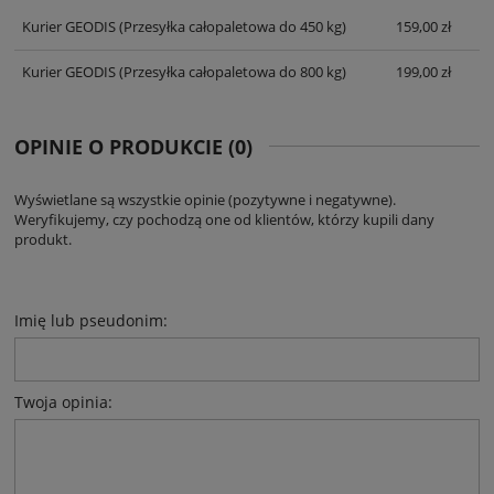
KOSZTÓW PŁATNOŚCI
Kurier GEODIS
(Przesyłka całopaletowa do 450 kg)
159,00 zł
Kurier GEODIS
(Przesyłka całopaletowa do 800 kg)
199,00 zł
OPINIE O PRODUKCIE (0)
Wyświetlane są wszystkie opinie (pozytywne i negatywne).
Weryfikujemy, czy pochodzą one od klientów, którzy kupili dany
produkt.
Imię lub pseudonim:
Twoja opinia: