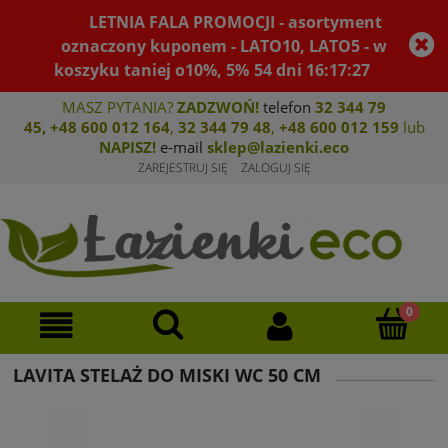
LETNIA FALA PROMOCJI - asortyment
oznaczony kuponem - LATO10, LATO5 - w
koszyku taniej o10%, 5%
54
dni
16
:
17
:
27
MASZ PYTANIA?
ZADZWOŃ!
telefon
32 344 79
45
,
+48 600 012 164
,
32 344 79 4
8
,
+4
8 600 012 159
lub
NAPISZ!
e-mail
sklep@lazienki.eco
ZAREJESTRUJ SIĘ
ZALOGUJ SIĘ
LAVITA STELAŻ DO MISKI WC 50 CM