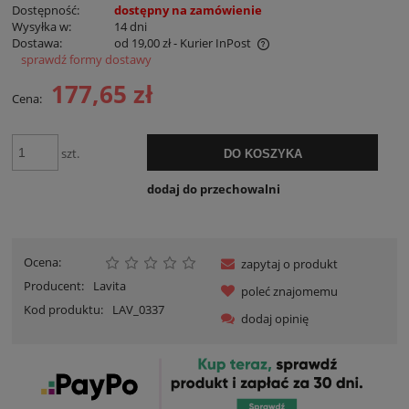
Dostępność:
dostępny na zamówienie
Wysyłka w:
14 dni
Dostawa:
od 19,00 zł
- Kurier InPost
sprawdź formy dostawy
Cena nie zawiera ewentualnych kosztów płatności
177,65 zł
Cena:
szt.
DO KOSZYKA
dodaj do przechowalni
Ocena:
zapytaj o produkt
Producent:
Lavita
poleć znajomemu
Kod produktu:
LAV_0337
dodaj opinię