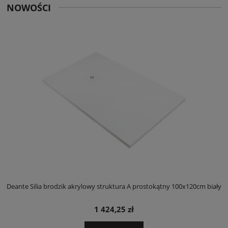
NOWOŚCI
ły
Deante Silia brodzik akrylowy struktura A prostokątny 100x120cm biały
D
1 424,25 zł