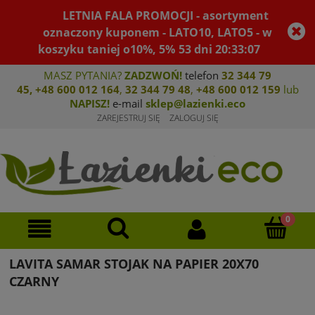
LETNIA FALA PROMOCJI - asortyment
oznaczony kuponem - LATO10, LATO5 - w
koszyku taniej o10%, 5%
53
dni
20
:
33
:
07
MASZ PYTANIA?
ZADZWOŃ!
telefon
32 344 79
45
,
+48 600 012 164
,
32 344 79 4
8
,
+4
8 600 012 159
lub
NAPISZ!
e-mail
sklep@lazienki.eco
ZAREJESTRUJ SIĘ
ZALOGUJ SIĘ
LAVITA SAMAR STOJAK NA PAPIER 20X70
CZARNY