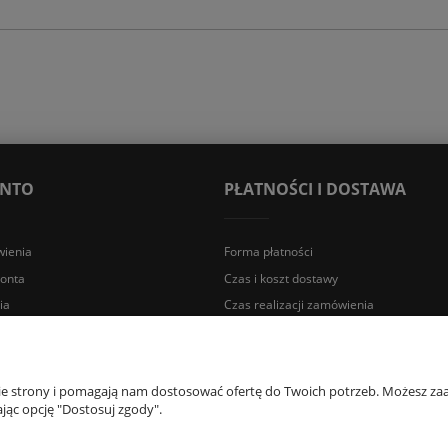
ONTO
PŁATNOŚCI I DOSTAWA
ienia
Forma płatności
konta
Czas i koszt dostawy
ia
Czas realizacji zamówienia
a Śląska | E-mail: sklep@lazienki.eco | Tel.: 600 012 164 lub 600 012 159 |
nie strony i pomagają nam dostosować ofertę do Twoich potrzeb. Możesz zaa
jąc opcję "Dostosuj zgody".