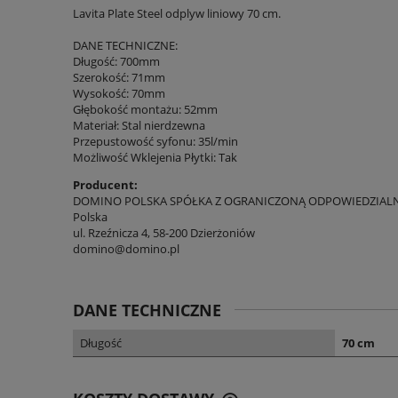
Lavita Plate Steel odplyw liniowy 70 cm.
DANE TECHNICZNE:
Długość: 700mm
Szerokość: 71mm
Wysokość: 70mm
Głębokość montażu: 52mm
Materiał: Stal nierdzewna
Przepustowość syfonu: 35l/min
Możliwość Wklejenia Płytki: Tak
Producent:
DOMINO POLSKA SPÓŁKA Z OGRANICZONĄ ODPOWIEDZIAL
Polska
ul. Rzeźnicza 4, 58-200 Dzierżoniów
domino@domino.pl
DANE TECHNICZNE
Długość
70 cm