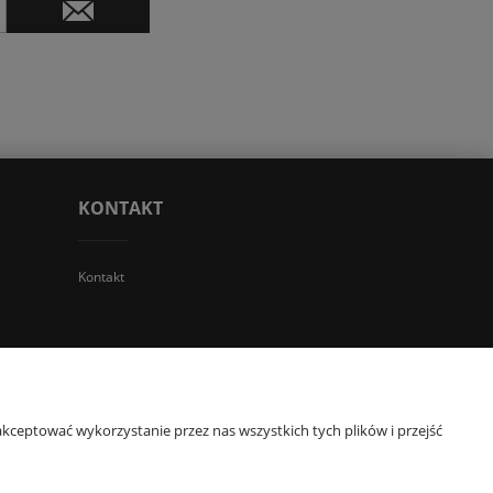
KONTAKT
Kontakt
 TGS Przemysław Stoń | NIP: 6312213594 | REGON: 276403698
kceptować wykorzystanie przez nas wszystkich tych plików i przejść