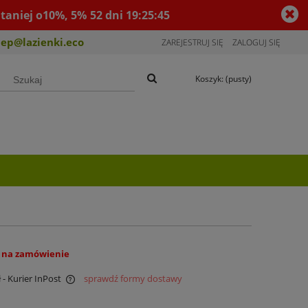
taniej o10%, 5%
52
dni
19
:
25
:
44
lep@lazienki.eco
ZAREJESTRUJ SIĘ
ZALOGUJ SIĘ
Koszyk:
(pusty)
 na zamówienie
ł
- Kurier InPost
sprawdź formy dostawy