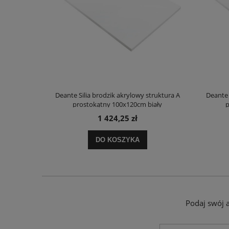
truktura A
Deante Silia brodzik akrylowy struktura A
Deante 
ały
prostokątny 100x120cm biały
p
1 424,25 zł
DO KOSZYKA
Podaj swój 