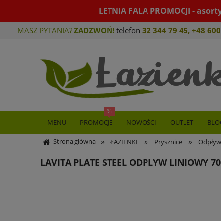
LETNIA FALA PROMOCJI - asort
MASZ PYTANIA?
ZADZWOŃ!
telefon
32 344 79 45
,
+48 600
MENU
PROMOCJE
NOWOŚCI
OUTLET
BLO
»
»
»
Strona główna
ŁAZIENKI
Prysznice
Odpływy
LAVITA PLATE STEEL ODPLYW LINIOWY 7