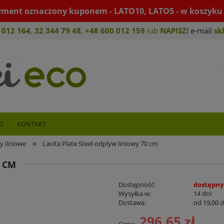
yment oznaczony kuponem - LATO10, LATO5 - w koszyku 
 012 164
,
32 344 79 4
8
,
+4
8 600 012 159
lub
NAPISZ!
e-mail
sk
G
KONTAKT
»
 liniowe
Lavita Plate Steel odplyw liniowy 70 cm
0 CM
Dostępność:
dostępny
Wysyłka w:
14 dni
Dostawa:
od 19,00 z
296,65 zł