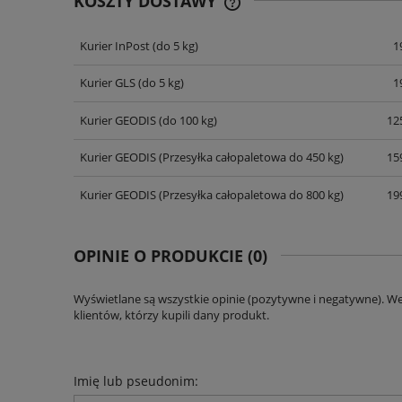
KOSZTY DOSTAWY
Kurier InPost
(do 5 kg)
1
CENA NIE ZAWIERA EWENT
KOSZTÓW PŁATNOŚCI
Kurier GLS
(do 5 kg)
1
Kurier GEODIS
(do 100 kg)
125
Kurier GEODIS
(Przesyłka całopaletowa do 450 kg)
159
Kurier GEODIS
(Przesyłka całopaletowa do 800 kg)
199
OPINIE O PRODUKCIE (0)
Wyświetlane są wszystkie opinie (pozytywne i negatywne). W
klientów, którzy kupili dany produkt.
Imię lub pseudonim: