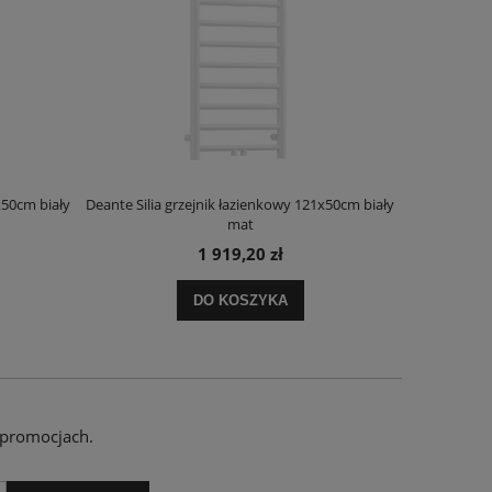
x50cm biały
Deante Silia grzejnik łazienkowy 121x50cm biały
Deante Ora
mat
1 919,20 zł
DO KOSZYKA
 promocjach.