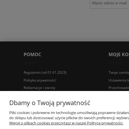
POMOC
MOJE K
Regulamin (od 01.01.2023)
Twoje zamów
Polityka prywatności
Ustawienia 
Reklamacje i zwroty
Przechowaln
Wyposażenie łazienek Łazienki.eco | Pawła 23, 41-708 Rud
Dbamy o Twoją prywatność
Pliki cookies i pokrewne im technologie umożliwiają poprawne działa
do sklepu lub dostosować użycie plików do swoich preferencji, wybiera
Więcej o plikach cookies przeczytasz w naszej Polityce prywatności.