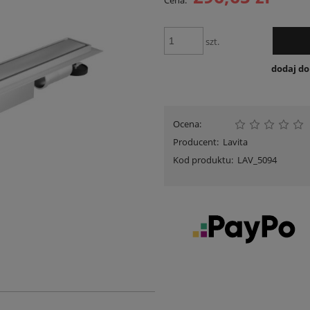
Cena:
Cena nie zawiera ewentua
płatności
szt.
dodaj d
Ocena:
Producent:
Lavita
Kod produktu:
LAV_5094