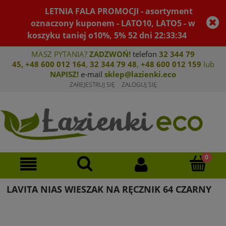
LETNIA FALA PROMOCJI - asortyment
oznaczony kuponem - LATO10, LATO5 - w
koszyku taniej o10%, 5%
52
dni
22
:
33
:
34
MASZ PYTANIA?
ZADZWOŃ!
telefon
32 344 79
45
,
+48 600 012 164
,
32 344 79 4
8
,
+4
8 600 012 159
lub
NAPISZ!
e-mail
sklep@lazienki.eco
ZAREJESTRUJ SIĘ
ZALOGUJ SIĘ
LAVITA NIAS WIESZAK NA RĘCZNIK 64 CZARNY