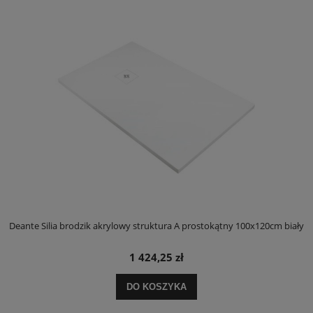
ły
Deante Silia brodzik akrylowy struktura A prostokątny 100x120cm biały
D
1 424,25 zł
DO KOSZYKA