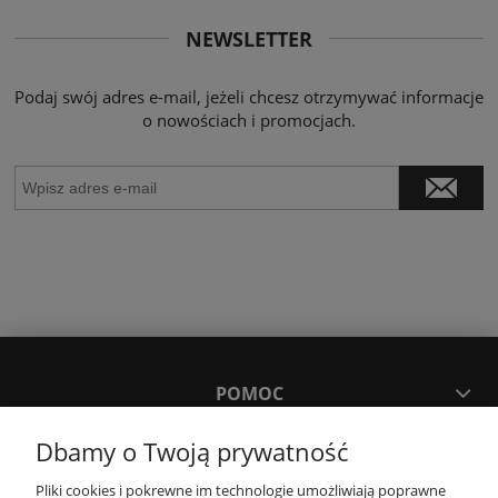
NEWSLETTER
Podaj swój adres e-mail, jeżeli chcesz otrzymywać informacje
o nowościach i promocjach.
POMOC
Dbamy o Twoją prywatność
MOJE KONTO
Pliki cookies i pokrewne im technologie umożliwiają poprawne