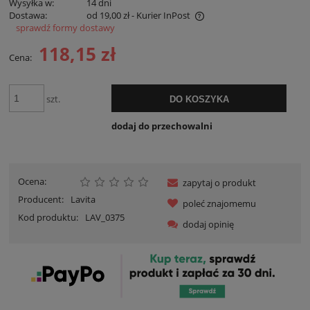
Wysyłka w:
14 dni
Dostawa:
od 19,00 zł
- Kurier InPost
sprawdź formy dostawy
Cena nie zawiera ewentualnych kosztów płatności
118,15 zł
Cena:
szt.
DO KOSZYKA
dodaj do przechowalni
Ocena:
zapytaj o produkt
Producent:
Lavita
poleć znajomemu
Kod produktu:
LAV_0375
dodaj opinię