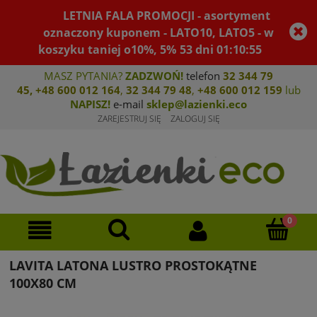
LETNIA FALA PROMOCJI - asortyment
oznaczony kuponem - LATO10, LATO5 - w
koszyku taniej o10%, 5%
53
dni
01
:
10
:
55
MASZ PYTANIA?
ZADZWOŃ!
telefon
32 344 79
45
,
+48 600 012 164
,
32 344 79 4
8
,
+4
8 600 012 159
lub
NAPISZ!
e-mail
sklep@lazienki.eco
ZAREJESTRUJ SIĘ
ZALOGUJ SIĘ
LAVITA LATONA LUSTRO PROSTOKĄTNE
100X80 CM