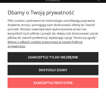
POMOC
Dbamy o Twoją prywatność
MOJE KONTO
Pliki cookies i pokrewne im technologie umożliwiają poprawne
działanie strony i pomagają nam dostosować ofertę do Twoich
PŁATNOŚCI I DOSTAWA
potrzeb. Możesz zaakceptować wykorzystanie przez nas
wszystkich tych plików i przejść do sklepu lub dostosować użycie
plików do swoich preferencji, wybierając opcję "Dostosuj zgody".
Więcej o plikach cookies przeczytasz w naszej Polityce
KONTAKT
prywatności.
ZAAKCEPTUJ TYLKO NIEZBĘDNE
Wyposażenie łazienek Łazienki.eco | Pawła 23, 41-708 Ruda Śląska | E-mail:
sklep@lazienki.eco | Tel.: 600 012 164 lub 600 012 159 | TGS Przemysław
Stoń | NIP: 6312213594 | REGON: 276403698
DOSTOSUJ ZGODY
ZAAKCEPTUJ WSZYSTKIE
POKAŻ PEŁNĄ WERSJĘ STRONY