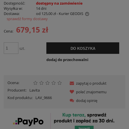
Dostępność:
dostępny na zamówienie
Wysyłka w:
14 dni
Dostawa:
od 125,00 zł
- Kurier GEODIS
sprawdź formy dostawy
Cena nie zawiera ewentualnych kosztów płatności
679,15 zł
Cena:
szt.
DO KOSZYKA
dodaj do przechowalni
Ocena:
zapytaj o produkt
Producent:
Lavita
poleć znajomemu
Kod produktu:
LAV_9666
dodaj opinię