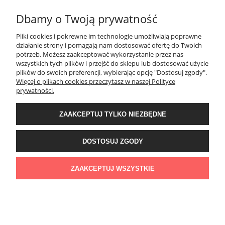
Dbamy o Twoją prywatność
MOJE KONTO
Pliki cookies i pokrewne im technologie umożliwiają poprawne
działanie strony i pomagają nam dostosować ofertę do Twoich
potrzeb. Możesz zaakceptować wykorzystanie przez nas
PŁATNOŚCI I DOSTAWA
wszystkich tych plików i przejść do sklepu lub dostosować użycie
plików do swoich preferencji, wybierając opcję "Dostosuj zgody".
Więcej o plikach cookies przeczytasz w naszej Polityce
KONTAKT
prywatności.
ZAAKCEPTUJ TYLKO NIEZBĘDNE
Wyposażenie łazienek Łazienki.eco | Pawła 23, 41-708 Ruda Śląska | E-mail:
sklep@lazienki.eco | Tel.: 600 012 164 lub 600 012 159 | TGS Przemysław
Stoń | NIP: 6312213594 | REGON: 276403698
DOSTOSUJ ZGODY
ZAAKCEPTUJ WSZYSTKIE
POKAŻ PEŁNĄ WERSJĘ STRONY
Sklep internetowy Shoper Premium