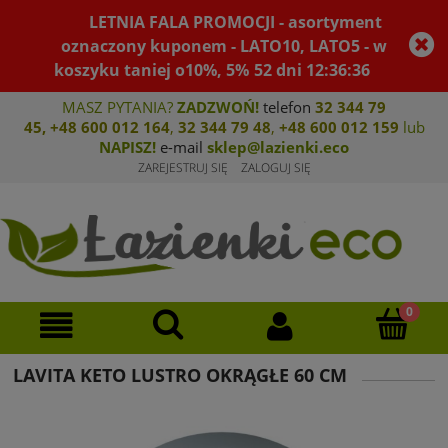
LETNIA FALA PROMOCJI - asortyment
oznaczony kuponem - LATO10, LATO5 - w
koszyku taniej o10%, 5%
52
dni
12
:
36
:
36
MASZ PYTANIA?
ZADZWOŃ!
telefon
32 344 79
45
,
+48 600 012 164
,
32 344 79 4
8
,
+4
8 600 012 159
lub
NAPISZ!
e-mail
sklep@lazienki.eco
ZAREJESTRUJ SIĘ
ZALOGUJ SIĘ
LAVITA KETO LUSTRO OKRĄGŁE 60 CM