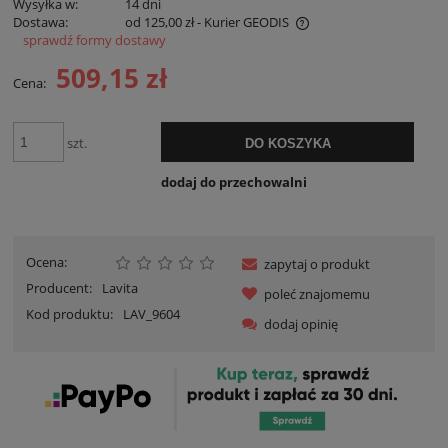
Wysyłka w:
14 dni
Dostawa:
od 125,00 zł
- Kurier GEODIS
sprawdź formy dostawy
Cena nie zawiera ewentualnych kosztów płatności
509,15 zł
Cena:
szt.
DO KOSZYKA
dodaj do przechowalni
Ocena:
zapytaj o produkt
Producent:
Lavita
poleć znajomemu
Kod produktu:
LAV_9604
dodaj opinię