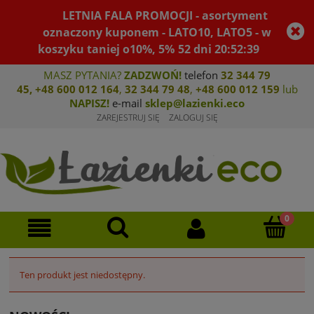
LETNIA FALA PROMOCJI - asortyment
oznaczony kuponem - LATO10, LATO5 - w
koszyku taniej o10%, 5%
52
dni
20
:
52
:
39
MASZ PYTANIA?
ZADZWOŃ!
telefon
32 344 79
45
,
+48 600 012 164
,
32 344 79 4
8
,
+4
8 600 012 159
lub
NAPISZ!
e-mail
sklep@lazienki.eco
ZAREJESTRUJ SIĘ
ZALOGUJ SIĘ
Ten produkt jest niedostępny.