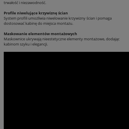
trwałość i niezawodność.
Profile niwelujące krzywiznę ścian
System profili umożliwia niwelowanie krzywizny ścian i pomaga
dostosować kabinę do miejsca montażu.
Maskowanie elementów montażowych
Maskownice ukrywają nieestetyczne elementy montażowe, dodając
kabinom szyku i elegancji.