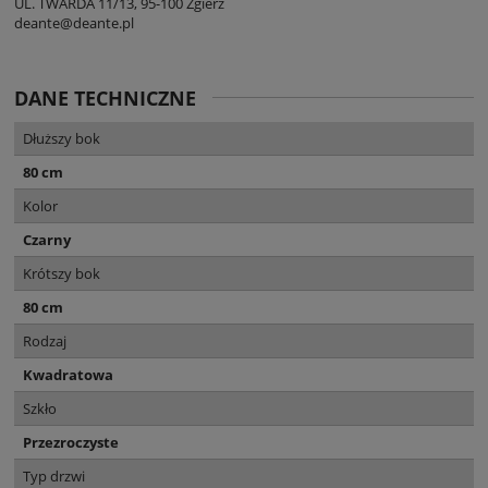
UL. TWARDA 11/13, 95-100 Zgierz
deante@deante.pl
DANE TECHNICZNE
Dłuższy bok
80 cm
Kolor
Czarny
Krótszy bok
80 cm
Rodzaj
Kwadratowa
Szkło
Przezroczyste
Typ drzwi