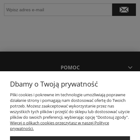
POMOC
Dbamy o Twoją prywatność
MOJE KONTO
Pliki cookies i pokrewne im technologie umożliwiają poprawne
działanie strony i pomagają nam dostosować ofertę do Twoich
PŁATNOŚCI I DOSTAWA
potrzeb. Możesz zaakceptować wykorzystanie przez nas
wszystkich tych plików i przejść do sklepu lub dostosować użycie
plików do swoich preferencji, wybierając opcję "Dostosuj zgody".
Więcej o plikach cookies przeczytasz w naszej Polityce
KONTAKT
prywatności.