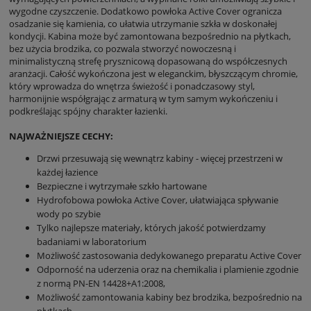
wygodne czyszczenie. Dodatkowo powłoka Active Cover ogranicza
osadzanie się kamienia, co ułatwia utrzymanie szkła w doskonałej
kondycji. Kabina może być zamontowana bezpośrednio na płytkach,
bez użycia brodzika, co pozwala stworzyć nowoczesną i
minimalistyczną strefę prysznicową dopasowaną do współczesnych
aranżacji. Całość wykończona jest w eleganckim, błyszczącym chromie,
który wprowadza do wnętrza świeżość i ponadczasowy styl,
harmonijnie współgrając z armaturą w tym samym wykończeniu i
podkreślając spójny charakter łazienki.
NAJWAŻNIEJSZE CECHY:
Drzwi przesuwają się wewnątrz kabiny - więcej przestrzeni w
każdej łazience
Bezpieczne i wytrzymałe szkło hartowane
Hydrofobowa powłoka Active Cover, ułatwiająca spływanie
wody po szybie
Tylko najlepsze materiały, których jakość potwierdzamy
badaniami w laboratorium
Możliwość zastosowania dedykowanego preparatu Active Cover
Odporność na uderzenia oraz na chemikalia i plamienie zgodnie
z normą PN-EN 14428+A1:2008,
Możliwość zamontowania kabiny bez brodzika, bezpośrednio na
płytkach