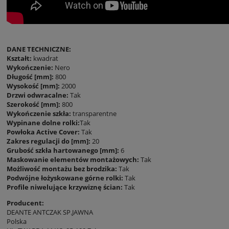
DANE TECHNICZNE:
Kształt:
kwadrat
Wykończenie:
Nero
Długość [mm]:
800
Wysokość [mm]:
2000
Drzwi odwracalne:
Tak
Szerokość [mm]:
800
Wykończenie szkła:
transparentne
Wypinane dolne rolki:
Tak
Powłoka Active Cover:
Tak
Zakres regulacji do [mm]:
20
Grubość szkła hartowanego [mm]:
6
Maskowanie elementów montażowych:
Tak
Możliwość montażu bez brodzika:
Tak
Podwójne łożyskowane górne rolki:
Tak
Profile niwelujące krzywiznę ścian:
Tak
Producent:
DEANTE ANTCZAK SP.JAWNA
Polska