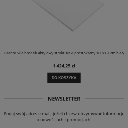
ły
Deante Silia brodzik akrylowy struktura A prostokątny 100x120cm biały
D
1 424,25 zł
DO KOSZYKA
NEWSLETTER
Podaj swój adres e-mail, jeżeli chcesz otrzymywać informacje
o nowościach i promocjach.