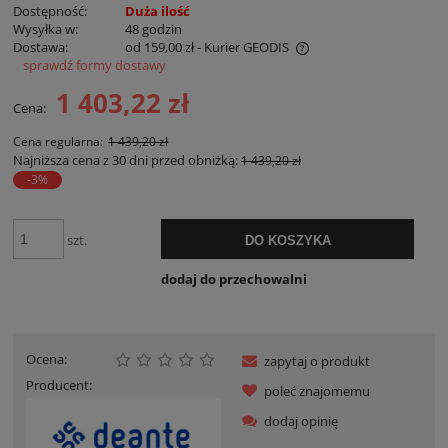
Dostępność:
Duża ilość
Wysyłka w:
48 godzin
Dostawa:
od 159,00 zł
- Kurier GEODIS
sprawdź formy dostawy
Cena nie zawiera ewentualnych kosztów płatności
1 403,22 zł
Cena:
Cena regularna:
1 439,20 zł
Najniższa cena z 30 dni przed obniżką:
1 439,20 zł
-3%
szt.
DO KOSZYKA
dodaj do przechowalni
Ocena:
zapytaj o produkt
Producent:
poleć znajomemu
dodaj opinię