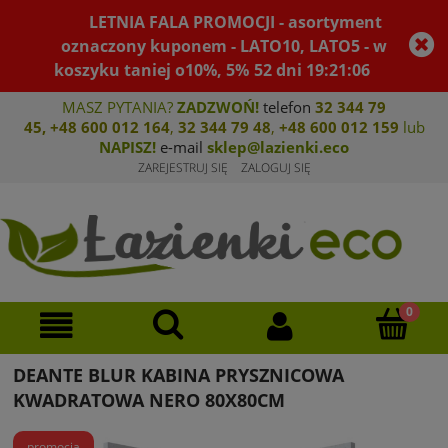
LETNIA FALA PROMOCJI - asortyment
oznaczony kuponem - LATO10, LATO5 - w
koszyku taniej o10%, 5%
52
dni
19
:
21
:
06
MASZ PYTANIA?
ZADZWOŃ!
telefon
32 344 79
45
,
+48 600 012 164
,
32 344 79 4
8
,
+4
8 600 012 159
lub
NAPISZ!
e-mail
sklep@lazienki.eco
ZAREJESTRUJ SIĘ
ZALOGUJ SIĘ
DEANTE BLUR KABINA PRYSZNICOWA
KWADRATOWA NERO 80X80CM
promocja