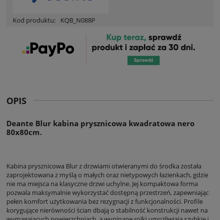
Kod produktu:
KQB_N088P
OPIS
Deante Blur kabina prysznicowa kwadratowa nero
80x80cm.
Kabina prysznicowa Blur z drzwiami otwieranymi do środka została
zaprojektowana z myślą o małych oraz nietypowych łazienkach, gdzie
nie ma miejsca na klasyczne drzwi uchylne. Jej kompaktowa forma
pozwala maksymalnie wykorzystać dostępną przestrzeń, zapewniając
pełen komfort użytkowania bez rezygnacji z funkcjonalności. Profile
korygujące nierówności ścian dbają o stabilność konstrukcji nawet na
wymagających powierzchniach, a wypinane rolki umożliwiają szybkie i