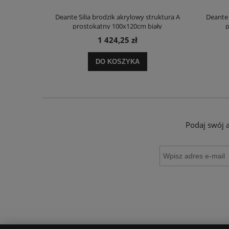
truktura A
Deante Silia brodzik akrylowy struktura A
Deante 
ały
prostokątny 100x120cm biały
p
1 424,25 zł
DO KOSZYKA
Podaj swój 