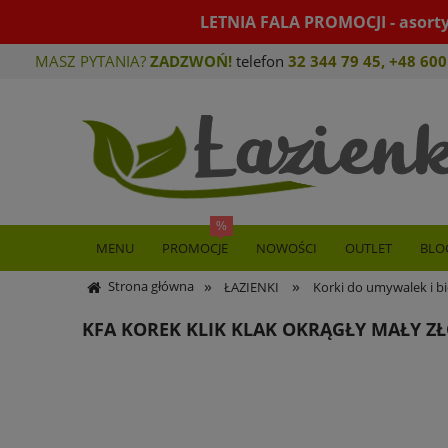
LETNIA FALA PROMOCJI - asort
MASZ PYTANIA?
ZADZWOŃ!
telefon
32 344 79 45
,
+48 600
MENU
PROMOCJE
NOWOŚCI
OUTLET
BLO
»
»
Strona główna
ŁAZIENKI
Korki do umywalek i b
KFA KOREK KLIK KLAK OKRĄGŁY MAŁY ZŁ