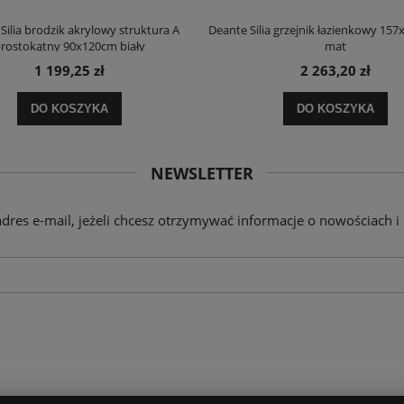
Silia brodzik akrylowy struktura A
Deante Silia grzejnik łazienkowy 157
rostokątny 90x120cm biały
mat
1 199,25 zł
2 263,20 zł
DO KOSZYKA
DO KOSZYKA
NEWSLETTER
adres e-mail, jeżeli chcesz otrzymywać informacje o nowościach i