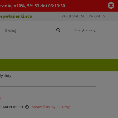
taniej o10%, 5%
53
dni
03
:
13
:
30
lep@lazienki.eco
ZAREJESTRUJ SIĘ
ZALOGUJ SIĘ
Koszyk:
(pusty)
ły złoty.
ć
ł
- Kurier InPost
sprawdź formy dostawy