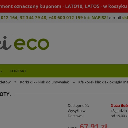
yment oznaczony kuponem - LATO10, LATO5 - w koszyku 
 012 164
,
32 344 79 4
8
,
+4
8 600 012 159
lub
NAPISZ!
e-mail
sk
G
KONTAKT
»
»
idetów
Korki klik - klak do umywalek
Kfa korek klik klak okrągły ma
OTY.
Dostępność:
Duża iloś
Wysyłka w:
48 godzin
Dostawa:
od 19,00 z
67,91 zł