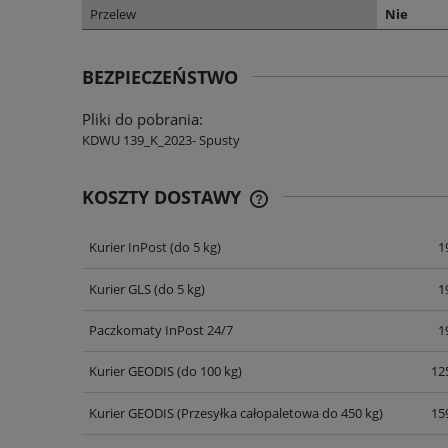
Przelew
Nie
BEZPIECZEŃSTWO
Pliki do pobrania:
KDWU 139_K_2023- Spusty
KOSZTY DOSTAWY
Kurier InPost
(do 5 kg)
1
CENA NIE ZAWIERA EWENT
KOSZTÓW PŁATNOŚCI
Kurier GLS
(do 5 kg)
1
Paczkomaty InPost 24/7
1
Kurier GEODIS
(do 100 kg)
125
Kurier GEODIS
(Przesyłka całopaletowa do 450 kg)
159