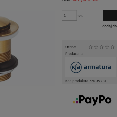
Cena:
Cena nie zawiera ewentua
płatności
szt.
dodaj d
Ocena:
Producent:
Kod produktu:
660-353-31