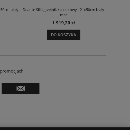
x50cm biały
Deante Silia grzejnik łazienkowy 121x50cm biały
Deante Ora
mat
1 919,20 zł
DO KOSZYKA
 promocjach.