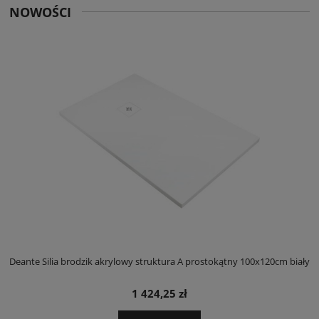
NOWOŚCI
ły
Deante Silia brodzik akrylowy struktura A prostokątny 100x120cm biały
D
1 424,25 zł