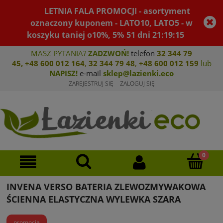
LETNIA FALA PROMOCJI - asortyment
oznaczony kuponem - LATO10, LATO5 - w
koszyku taniej o10%, 5%
51
dni
21
:
19
:
15
MASZ PYTANIA?
ZADZWOŃ!
telefon
32 344 79
45
,
+48 600 012 164
,
32 344 79 4
8
,
+4
8 600 012 159
lub
NAPISZ!
e-mail
sklep@lazienki.eco
ZAREJESTRUJ SIĘ
ZALOGUJ SIĘ
INVENA VERSO BATERIA ZLEWOZMYWAKOWA
ŚCIENNA ELASTYCZNA WYLEWKA SZARA
promocja