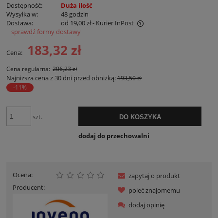
Dostępność:
Duża ilość
Wysyłka w:
48 godzin
Dostawa:
od 19,00 zł
- Kurier InPost
sprawdź formy dostawy
Cena nie zawiera ewentualnych kosztów płatności
183,32 zł
Cena:
Cena regularna:
206,23 zł
Najniższa cena z 30 dni przed obniżką:
193,50 zł
-11%
szt.
DO KOSZYKA
dodaj do przechowalni
Ocena:
zapytaj o produkt
Producent:
poleć znajomemu
dodaj opinię