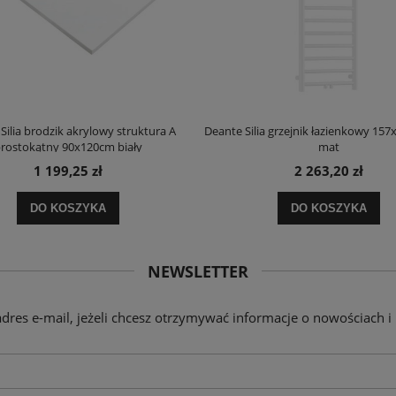
Silia brodzik akrylowy struktura A
Deante Silia grzejnik łazienkowy 157
rostokątny 90x120cm biały
mat
1 199,25 zł
2 263,20 zł
DO KOSZYKA
DO KOSZYKA
NEWSLETTER
adres e-mail, jeżeli chcesz otrzymywać informacje o nowościach i