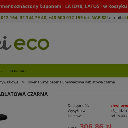
yment oznaczony kuponem - LATO10, LATO5 - w koszyku 
 012 164
,
32 344 79 4
8
,
+4
8 600 012 159
lub
NAPISZ!
e-mail
sk
G
KONTAKT
»
umywalkowe
Invena Siros bateria umywakowa nablatowa czarna
ABLATOWA CZARNA
Dostępność:
chwilowo
Wysyłka w:
48 godzin
Dostawa:
od 19,00 z
306,86 zł