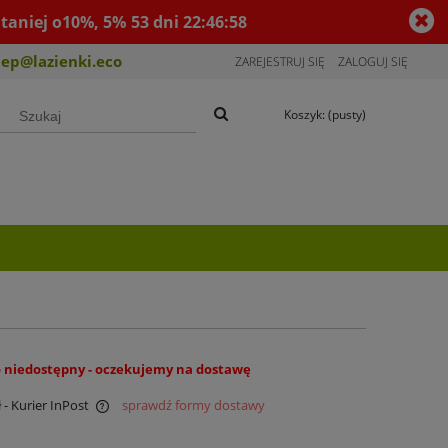
taniej o10%, 5%
53
dni
22
:
46
:
57
lep@lazienki.eco
ZAREJESTRUJ SIĘ
ZALOGUJ SIĘ
Koszyk:
(pusty)
 niedostępny - oczekujemy na dostawę
ł
- Kurier InPost
sprawdź formy dostawy