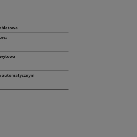
nablatowa
owa
hwytowa
m automatycznym