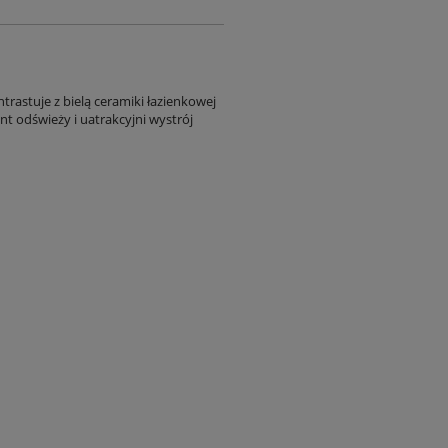
trastuje z bielą ceramiki łazienkowej
nt odświeży i uatrakcyjni wystrój