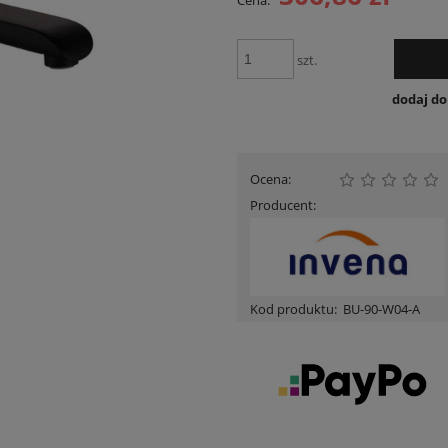
Cena:
Cena nie zawiera ewentua
płatności
szt.
dodaj d
Ocena:
Producent:
Kod produktu:
BU-90-W04-A