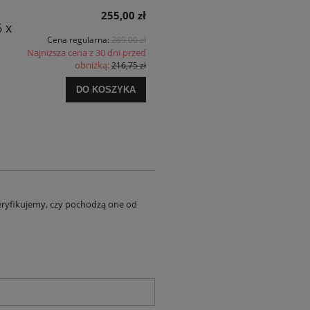
255,00 zł
 x
Cena regularna:
289,00 zł
Najniższa cena z 30 dni przed
obniżką:
216,75 zł
DO KOSZYKA
eryfikujemy, czy pochodzą one od