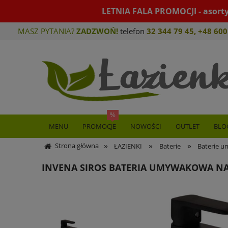
LETNIA FALA PROMOCJI - asort
MASZ PYTANIA?
ZADZWOŃ!
telefon
32 344 79 45
,
+48 600
MENU
PROMOCJE
NOWOŚCI
OUTLET
BLO
»
»
»
Strona główna
ŁAZIENKI
Baterie
Baterie 
INVENA SIROS BATERIA UMYWAKOWA N