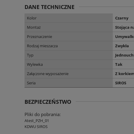
DANE TECHNICZNE
Kolor
Czarny
Montaż
Stojąca 
Przeznaczenie
Umywalk
Rodzaj mieszacza
Zwykła
Typ
Jednouc
Wylewka
Tak
Załączone wyposażenie
Z korkie
Seria
SIROS
BEZPIECZEŃSTWO
Pliki do pobrania:
Atest_PZH_01
KDWU SIROS