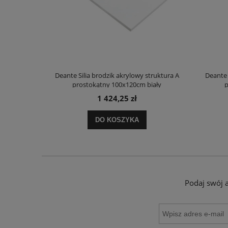
truktura A
Deante Silia brodzik akrylowy struktura A
Deante 
ały
prostokątny 100x120cm biały
p
1 424,25 zł
DO KOSZYKA
Podaj swój 