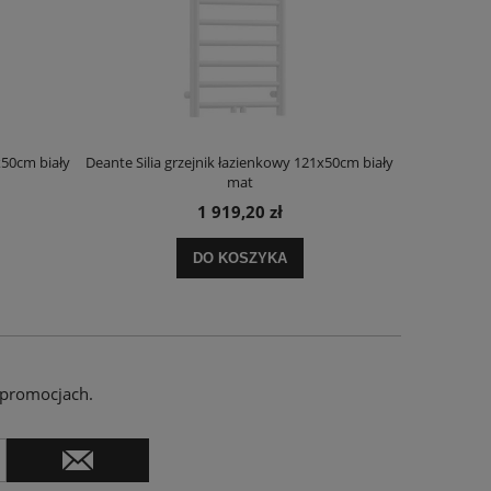
x50cm biały
Deante Silia grzejnik łazienkowy 121x50cm biały
Deante Ora
mat
1 919,20 zł
DO KOSZYKA
 promocjach.