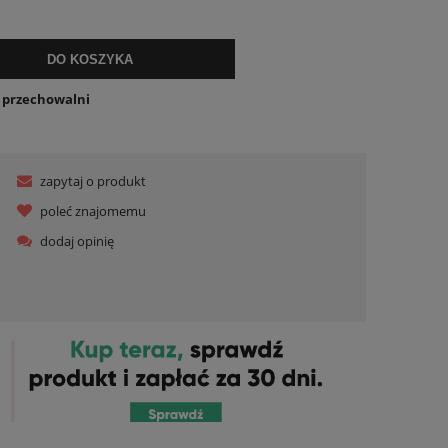
lnych kosztów
DO KOSZYKA
o przechowalni
zapytaj o produkt
poleć znajomemu
dodaj opinię