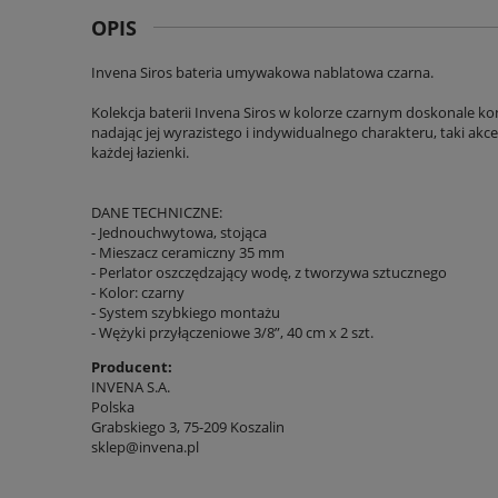
OPIS
Invena Siros bateria umywakowa nablatowa czarna.
Kolekcja baterii Invena Siros w kolorze czarnym doskonale kon
nadając jej wyrazistego i indywidualnego charakteru, taki akce
każdej łazienki.
DANE TECHNICZNE:
- Jednouchwytowa, stojąca
- Mieszacz ceramiczny 35 mm
- Perlator oszczędzający wodę, z tworzywa sztucznego
- Kolor: czarny
- System szybkiego montażu
- Wężyki przyłączeniowe 3/8”, 40 cm x 2 szt.
Producent:
INVENA S.A.
Polska
Grabskiego 3, 75-209 Koszalin
sklep@invena.pl