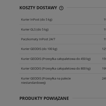
KOSZTY DOSTAWY
Kurier InPost
(do 5 kg)
1
CENA NIE ZAWIERA EWENT
KOSZTÓW PŁATNOŚCI
Kurier GLS
(do 5 kg)
1
Paczkomaty InPost 24/7
1
Kurier GEODIS
(do 100 kg)
125
Kurier GEODIS
(Przesyłka całopaletowa do 450 kg)
159
Kurier GEODIS
(Przesyłka całopaletowa do 800 kg)
199
Kurier GEODIS
(Przesyłka na palecie
249
niestandardowej)
PRODUKTY POWIĄZANE