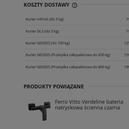
KOSZTY DOSTAWY
Kurier InPost
(do 5 kg)
1
CENA NIE ZAWIERA EWENT
KOSZTÓW PŁATNOŚCI
Kurier GLS
(do 5 kg)
1
Kurier GEODIS
(do 100 kg)
125
Kurier GEODIS
(Przesyłka całopaletowa do 450 kg)
159
Kurier GEODIS
(Przesyłka całopaletowa do 800 kg)
199
PRODUKTY POWIĄZANE
Ferro Vitto Verdeline bateria
natryskowa ścienna czarna