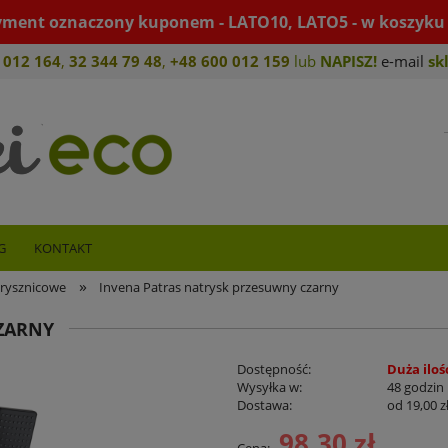
yment oznaczony kuponem - LATO10, LATO5 - w koszyku 
 012 164
,
32 344 79 4
8
,
+4
8 600 012 159
lub
NAPISZ!
e-mail
sk
G
KONTAKT
»
rysznicowe
Invena Patras natrysk przesuwny czarny
ZARNY
Dostępność:
Duża iloś
Wysyłka w:
48 godzin
Dostawa:
od 19,00 z
98,30 zł