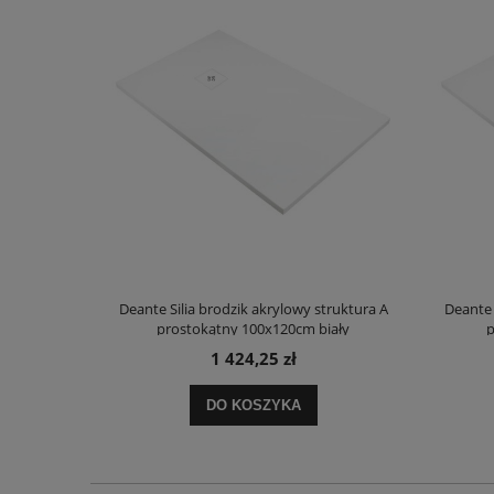
truktura A
Deante Silia brodzik akrylowy struktura A
Deante 
ały
prostokątny 100x120cm biały
p
1 424,25 zł
DO KOSZYKA