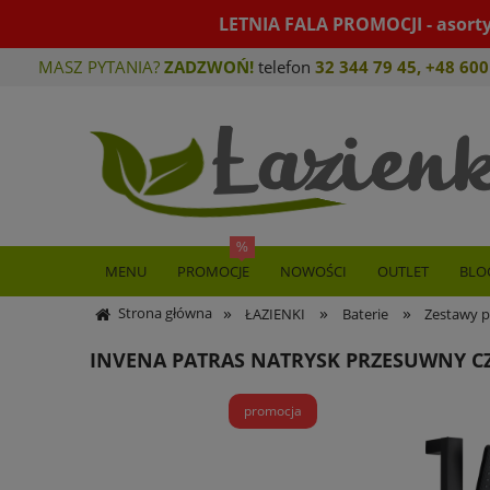
LETNIA FALA PROMOCJI - asort
MASZ PYTANIA?
ZADZWOŃ!
telefon
32 344 79 45
,
+48 600
MENU
PROMOCJE
NOWOŚCI
OUTLET
BLO
»
»
»
Strona główna
ŁAZIENKI
Baterie
Zestawy p
INVENA PATRAS NATRYSK PRZESUWNY C
promocja