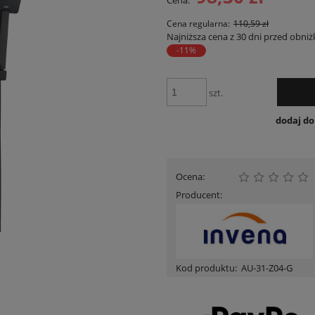
Cena:
Cena nie zawiera ewentua
płatności
Cena regularna:
110,59 zł
Najniższa cena z 30 dni przed obniż
-11%
szt.
dodaj d
Ocena:
Producent:
Kod produktu:
AU-31-Z04-G