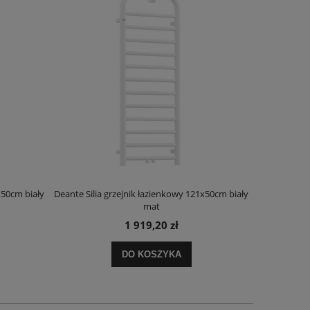
x50cm biały
Deante Silia grzejnik łazienkowy 121x50cm biały
Deante Ora
mat
1 919,20 zł
DO KOSZYKA