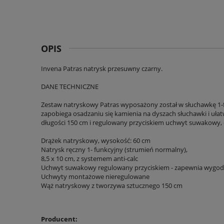
OPIS
Invena Patras natrysk przesuwny czarny.
DANE TECHNICZNE
Zestaw natryskowy Patras wyposażony został w słuchawkę 1-f
zapobiega osadzaniu się kamienia na dyszach słuchawki i ułat
długości 150 cm i regulowany przyciskiem uchwyt suwakowy,
Drążek natryskowy, wysokość: 60 cm
Natrysk ręczny 1- funkcyjny (strumień normalny),
8,5 x 10 cm, z systemem anti-calc
Uchwyt suwakowy regulowany przyciskiem - zapewnia wygod
Uchwyty montażowe nieregulowane
Wąż natryskowy z tworzywa sztucznego 150 cm
Producent: