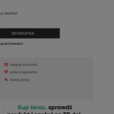
lnych kosztów
ką:
103,76 zł
DO KOSZYKA
o przechowalni
zapytaj o produkt
poleć znajomemu
dodaj opinię