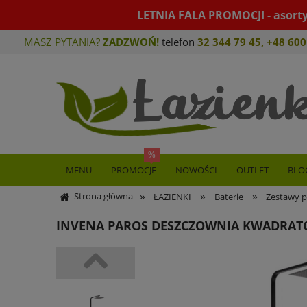
LETNIA FALA PROMOCJI - asort
MASZ PYTANIA?
ZADZWOŃ!
telefon
32 344 79 45
,
+48 600
MENU
PROMOCJE
NOWOŚCI
OUTLET
BLO
»
»
»
Strona główna
ŁAZIENKI
Baterie
Zestawy p
INVENA PAROS DESZCZOWNIA KWADRAT