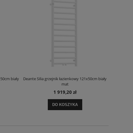
x50cm biały
Deante Silia grzejnik łazienkowy 121x50cm biały
Deante Ora
mat
1 919,20 zł
DO KOSZYKA