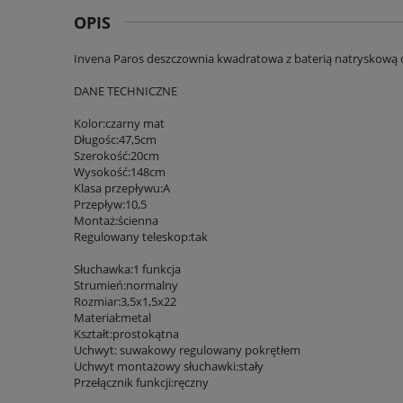
OPIS
Invena Paros deszczownia kwadratowa z baterią natryskową 
DANE TECHNICZNE
Kolor:czarny mat
Długośc:47,5cm
Szerokość:20cm
Wysokość:148cm
Klasa przepływu:A
Przepływ:10,5
Montaż:ścienna
Regulowany teleskop:tak
Słuchawka:1 funkcja
Strumień:normalny
Rozmiar:3,5x1,5x22
Materiał:metal
Kształt:prostokątna
Uchwyt: suwakowy regulowany pokrętłem
Uchwyt montażowy słuchawki:stały
Przełącznik funkcji:ręczny