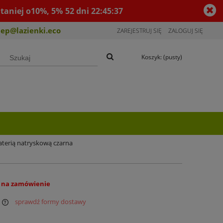
taniej o10%, 5%
52
dni
22
:
45
:
37
lep@lazienki.eco
ZAREJESTRUJ SIĘ
ZALOGUJ SIĘ
Koszyk:
(pusty)
terią natryskową czarna
 na zamówienie
sprawdź formy dostawy