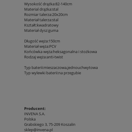
Wysokość drążka:82-140cm
Material drążka:stal
Rozmiar talerza:20x20cm
Materiał talerza:stal
Kształt:kwadratowy
Materiał dysz:guma
Długość węża:150cm
Materiał węża:PCV
Końcówka węża:heksagonalna i stożkowa
Rodzaj węża:anti-twist
Typ baterii:mieszaczowa,jednouchwytowa
Typ wylewki baterii:na przegubie
Producent:
INVENA S.A.
Polska
Grabskiego 3, 75-209 Koszalin
sklep@invena.pl