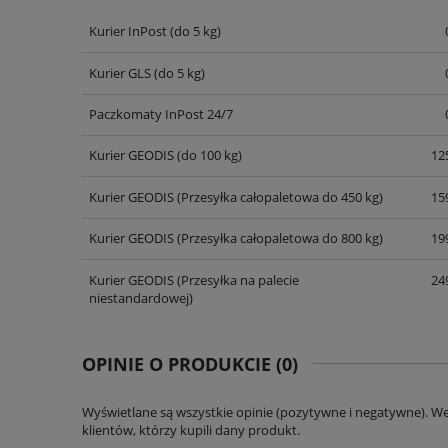
Kurier InPost
(do 5 kg)
CENA NIE ZAWIERA EWENT
KOSZTÓW PŁATNOŚCI
Kurier GLS
(do 5 kg)
Paczkomaty InPost 24/7
Kurier GEODIS
(do 100 kg)
125
Kurier GEODIS
(Przesyłka całopaletowa do 450 kg)
159
Kurier GEODIS
(Przesyłka całopaletowa do 800 kg)
199
Kurier GEODIS
(Przesyłka na palecie
249
niestandardowej)
OPINIE O PRODUKCIE (0)
Wyświetlane są wszystkie opinie (pozytywne i negatywne). W
klientów, którzy kupili dany produkt.