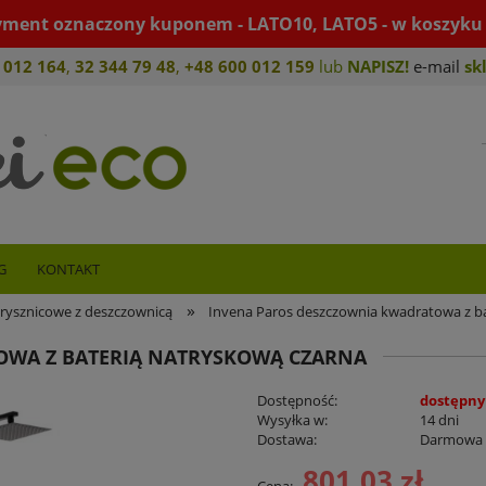
yment oznaczony kuponem - LATO10, LATO5 - w koszyku 
 012 164
,
32 344 79 4
8
,
+4
8 600 012 159
lub
NAPISZ!
e-mail
sk
G
KONTAKT
»
rysznicowe z deszczownicą
Invena Paros deszczownia kwadratowa z ba
OWA Z BATERIĄ NATRYSKOWĄ CZARNA
Dostępność:
dostępny
Wysyłka w:
14 dni
Dostawa:
Darmowa
801,03 zł