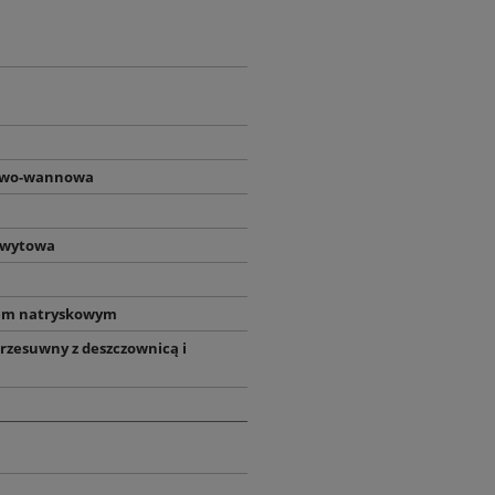
owo-wannowa
hwytowa
em natryskowym
rzesuwny z deszczownicą i