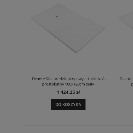
truktura A
Deante Silia brodzik akrylowy struktura A
Deante 
ały
prostokątny 100x120cm biały
p
1 424,25 zł
DO KOSZYKA