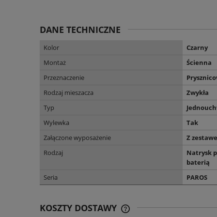
DANE TECHNICZNE
Kolor
Czarny
Montaż
Ścienna
Przeznaczenie
Prysznic
Rodzaj mieszacza
Zwykła
Typ
Jednouc
Wylewka
Tak
Załączone wyposażenie
Z zestaw
Rodzaj
Natrysk p
baterią
Seria
PAROS
KOSZTY DOSTAWY