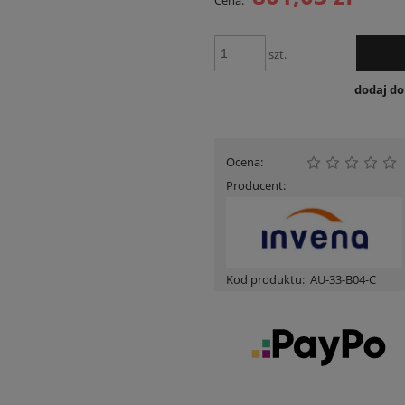
Cena:
Cena nie zawiera ewentualnych kosztów
płatności
szt.
dodaj d
Ocena:
Producent:
Kod produktu:
AU-33-B04-C