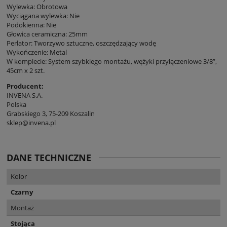
Wylewka: Obrotowa
Wyciągana wylewka: Nie
Podokienna: Nie
Głowica ceramiczna: 25mm
Perlator: Tworzywo sztuczne, oszczędzający wodę
Wykończenie: Metal
W komplecie: System szybkiego montażu, wężyki przyłączeniowe 3/8”,
45cm x 2 szt.
Producent:
INVENA S.A.
Polska
Grabskiego 3, 75-209 Koszalin
sklep@invena.pl
DANE TECHNICZNE
Kolor
Czarny
Montaż
Stojąca