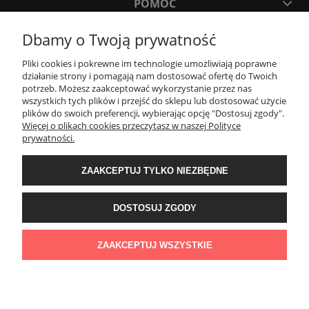
POMOC
Dbamy o Twoją prywatność
MOJE KONTO
Pliki cookies i pokrewne im technologie umożliwiają poprawne
działanie strony i pomagają nam dostosować ofertę do Twoich
PŁATNOŚCI I DOSTAWA
potrzeb. Możesz zaakceptować wykorzystanie przez nas
wszystkich tych plików i przejść do sklepu lub dostosować użycie
plików do swoich preferencji, wybierając opcję "Dostosuj zgody".
Więcej o plikach cookies przeczytasz w naszej Polityce
KONTAKT
prywatności.
Wyposażenie łazienek Łazienki.eco | Pawła 23, 41-708 Ruda Śląska | E-mail:
ZAAKCEPTUJ TYLKO NIEZBĘDNE
sklep@lazienki.eco | Tel.: 600 012 164 lub 600 012 159 | TGS Przemysław
Stoń | NIP: 6312213594 | REGON: 276403698
DOSTOSUJ ZGODY
ZAAKCEPTUJ WSZYSTKIE
POKAŻ PEŁNĄ WERSJĘ STRONY