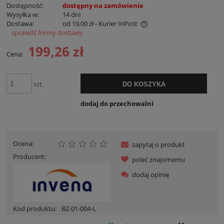
Dostępność:
dostępny na zamówienie
Wysyłka w:
14 dni
Dostawa:
od 19,00 zł
- Kurier InPost
sprawdź formy dostawy
Cena nie zawiera ewentualnych kosztów płatności
199,26 zł
Cena:
szt.
DO KOSZYKA
dodaj do przechowalni
Ocena:
zapytaj o produkt
Producent:
poleć znajomemu
dodaj opinię
Kod produktu:
BZ-01-004-L