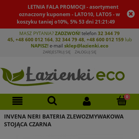
LETNIA FALA PROMOCJI - asortyment
oznaczony kuponem - LATO10, LATO5 - w
koszyku taniej o10%, 5%
53
dni
21
:
21
:
49
MASZ PYTANIA?
ZADZWOŃ!
telefon
32 344 79
45
,
+48 600 012 164
,
32 344 79 4
8
,
+4
8 600 012 159
lub
NAPISZ!
e-mail
sklep@lazienki.eco
ZAREJESTRUJ SIĘ
ZALOGUJ SIĘ
INVENA NERI BATERIA ZLEWOZMYWAKOWA
STOJĄCA CZARNA