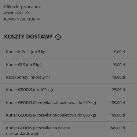
Pliki do pobrania:
Atest_PZH_23
KDWU NERI, HURIN
KOSZTY DOSTAWY
CENA NIE ZAWIERA EWENTUALNYCH
KOSZTÓW PŁATNOŚCI
Kurier InPost
(do 5 kg)
19,00 zł
Kurier GLS
(do 5 kg)
19,00 zł
Paczkomaty InPost 24/7
19,00 zł
Kurier GEODIS
(do 100 kg)
125,00 zł
Kurier GEODIS
(Przesyłka całopaletowa do 450 kg)
159,00 zł
Kurier GEODIS
(Przesyłka całopaletowa do 800 kg)
199,00 zł
Kurier GEODIS
(Przesyłka na palecie
249,00 zł
niestandardowej)