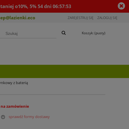
taniej o10%, 5%
54
dni
06
:
57
:
53
lep@lazienki.eco
ZAREJESTRUJ SIĘ
ZALOGUJ SIĘ
Koszyk:
(pusty)
ynkowy z baterią
 na zamówienie
sprawdź formy dostawy