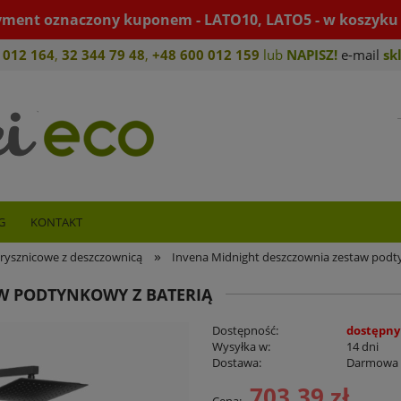
yment oznaczony kuponem - LATO10, LATO5 - w koszyku 
 012 164
,
32 344 79 4
8
,
+4
8 600 012 159
lub
NAPISZ!
e-mail
sk
G
KONTAKT
»
rysznicowe z deszczownicą
Invena Midnight deszczownia zestaw podt
W PODTYNKOWY Z BATERIĄ
Dostępność:
dostępny
Wysyłka w:
14 dni
Dostawa:
Darmowa
703,39 zł