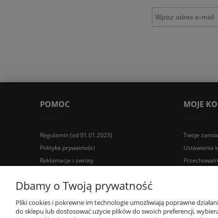
POMOC
MOJE K
Regulamin (od 01.01.2023)
Twoje zamów
Polityka prywatności
Ustawienia 
Reklamacje i zwroty
Przechowaln
Wyposażenie łazienek Łazienki.eco | Pawła 23, 41-708 Rud
Dbamy o Twoją prywatność
Pliki cookies i pokrewne im technologie umożliwiają poprawne działa
do sklepu lub dostosować użycie plików do swoich preferencji, wybiera