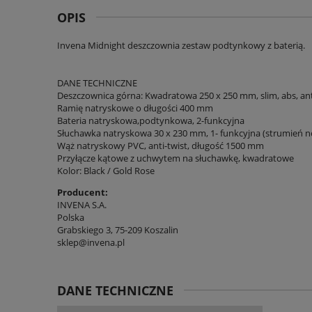
OPIS
Invena Midnight deszczownia zestaw podtynkowy z baterią.
DANE TECHNICZNE
Deszczownica górna: Kwadratowa 250 x 250 mm, slim, abs, ant
Ramię natryskowe o długości 400 mm
Bateria natryskowa,podtynkowa, 2-funkcyjna
Słuchawka natryskowa 30 x 230 mm, 1- funkcyjna (strumień n
Wąż natryskowy PVC, anti-twist, długość 1500 mm
Przyłącze kątowe z uchwytem na słuchawkę, kwadratowe
Kolor: Black / Gold Rose
Producent:
INVENA S.A.
Polska
Grabskiego 3, 75-209 Koszalin
sklep@invena.pl
DANE TECHNICZNE