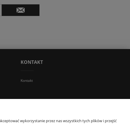
KONTAKT
Kontakt
 TGS Przemysław Stoń | NIP: 6312213594 | REGON: 276403698
kceptować wykorzystanie przez nas wszystkich tych plików i przejść