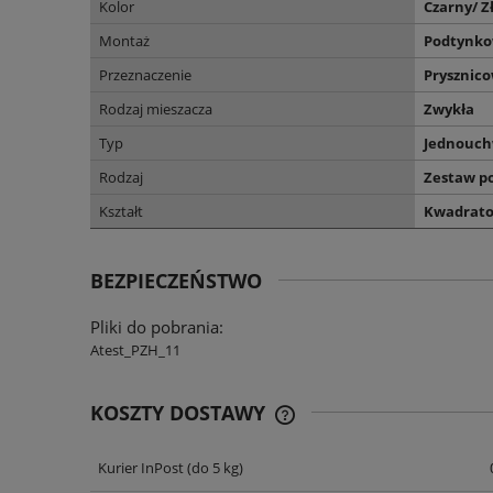
Kolor
Czarny/ Z
Montaż
Podtynk
Przeznaczenie
Prysznic
Rodzaj mieszacza
Zwykła
Typ
Jednouc
Rodzaj
Zestaw p
Kształt
Kwadrat
BEZPIECZEŃSTWO
Pliki do pobrania:
Atest_PZH_11
KOSZTY DOSTAWY
Kurier InPost
(do 5 kg)
CENA NIE ZAWIERA EWENT
KOSZTÓW PŁATNOŚCI