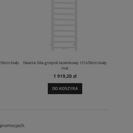
x50cm biały
Deante Silia grzejnik łazienkowy 121x50cm biały
Deante Ora
mat
1 919,20 zł
DO KOSZYKA
 promocjach.