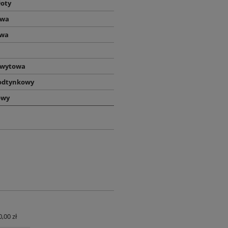
łoty
owa
owa
hwytowa
odtynkowy
owy
0,00 zł
UALNYCH