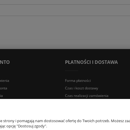
ONTO
PŁATNOŚCI I DOSTAWA
ienia
Forma płatności
konta
Czas i koszt dostawy
ia
Czas realizacji zamówienia
a Śląska | E-mail: sklep@lazienki.eco | Tel.: 600 012 164 lub 600 012 159 |
nie strony i pomagają nam dostosować ofertę do Twoich potrzeb. Możesz zaa
jąc opcję "Dostosuj zgody".