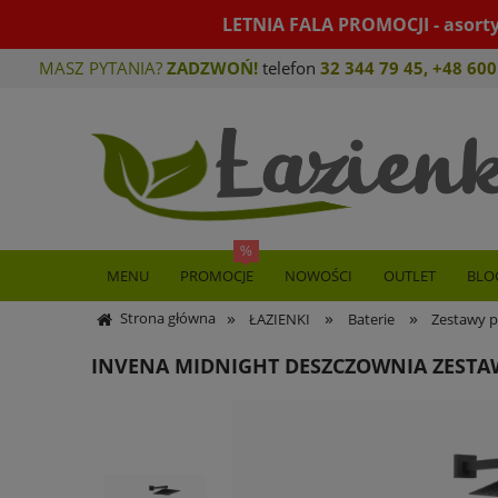
LETNIA FALA PROMOCJI - asort
MASZ PYTANIA?
ZADZWOŃ!
telefon
32 344 79 45
,
+48 600
MENU
PROMOCJE
NOWOŚCI
OUTLET
BLO
»
»
»
Strona główna
ŁAZIENKI
Baterie
Zestawy p
INVENA MIDNIGHT DESZCZOWNIA ZESTA