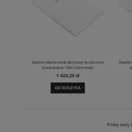
truktura A
Deante Silia brodzik akrylowy struktura A
Deante 
ały
prostokątny 100x120cm biały
p
1 424,25 zł
DO KOSZYKA
Podaj swój 