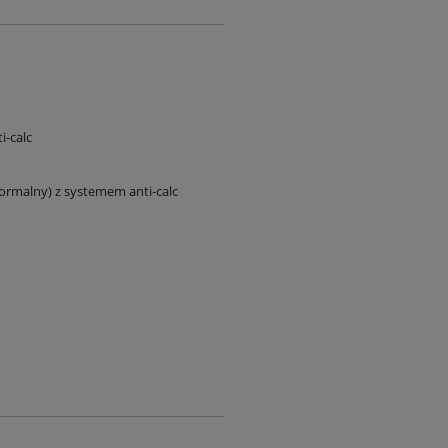
i-calc
ormalny) z systemem anti-calc