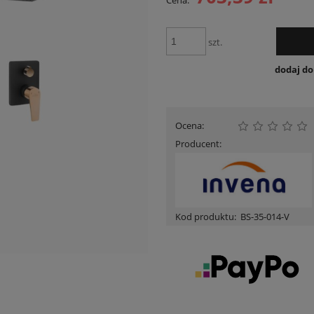
Cena:
Cena nie zawiera ewentualnych kosztów
płatności
szt.
dodaj d
Ocena:
Producent:
Kod produktu:
BS-35-014-V