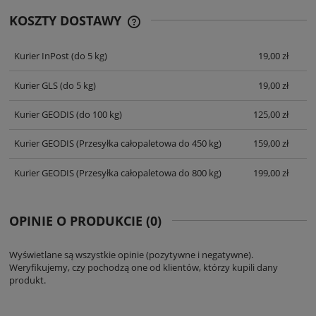
KOSZTY DOSTAWY
CENA NIE ZAWIERA EWENTUALNYCH
KOSZTÓW PŁATNOŚCI
Kurier InPost
(do 5 kg)
19,00 zł
Kurier GLS
(do 5 kg)
19,00 zł
Kurier GEODIS
(do 100 kg)
125,00 zł
Kurier GEODIS
(Przesyłka całopaletowa do 450 kg)
159,00 zł
Kurier GEODIS
(Przesyłka całopaletowa do 800 kg)
199,00 zł
OPINIE O PRODUKCIE (0)
Wyświetlane są wszystkie opinie (pozytywne i negatywne).
Weryfikujemy, czy pochodzą one od klientów, którzy kupili dany
produkt.