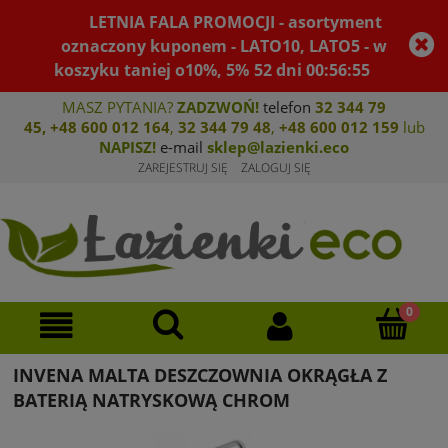
LETNIA FALA PROMOCJI - asortyment
oznaczony kuponem - LATO10, LATO5 - w
koszyku taniej o10%, 5%
52
dni
00
:
56
:
55
MASZ PYTANIA?
ZADZWOŃ!
telefon
32 344 79
45
,
+48 600 012 164
,
32 344 79 4
8
,
+4
8 600 012 159
lub
NAPISZ!
e-mail
sklep@lazienki.eco
ZAREJESTRUJ SIĘ
ZALOGUJ SIĘ
INVENA MALTA DESZCZOWNIA OKRĄGŁA Z
BATERIĄ NATRYSKOWĄ CHROM