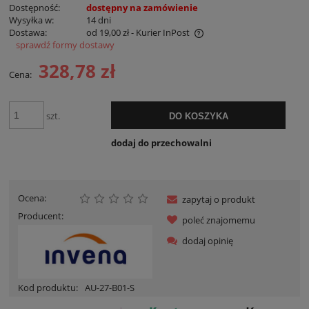
Dostępność:
dostępny na zamówienie
Wysyłka w:
14 dni
Dostawa:
od 19,00 zł
- Kurier InPost
sprawdź formy dostawy
Cena nie zawiera ewentualnych kosztów płatności
328,78 zł
Cena:
szt.
DO KOSZYKA
dodaj do przechowalni
Ocena:
zapytaj o produkt
Producent:
poleć znajomemu
dodaj opinię
Kod produktu:
AU-27-B01-S