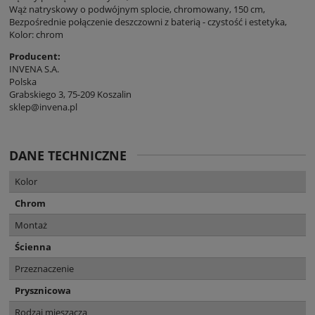
Wąż natryskowy o podwójnym splocie, chromowany, 150 cm,
Bezpośrednie połączenie deszczowni z baterią - czystość i estetyka,
Kolor: chrom
Producent:
INVENA S.A.
Polska
Grabskiego 3, 75-209 Koszalin
sklep@invena.pl
DANE TECHNICZNE
Kolor
Chrom
Montaż
Ścienna
Przeznaczenie
Prysznicowa
Rodzaj mieszacza