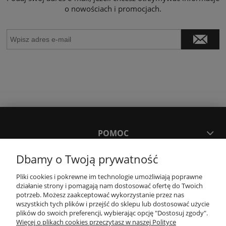
o nowościach i promocjach.
POMOC
Dbamy o Twoją prywatność
MOJE KONTO
Pliki cookies i pokrewne im technologie umożliwiają poprawne
działanie strony i pomagają nam dostosować ofertę do Twoich
PŁATNOŚCI I DOSTAWA
potrzeb. Możesz zaakceptować wykorzystanie przez nas
wszystkich tych plików i przejść do sklepu lub dostosować użycie
plików do swoich preferencji, wybierając opcję "Dostosuj zgody".
Więcej o plikach cookies przeczytasz w naszej Polityce