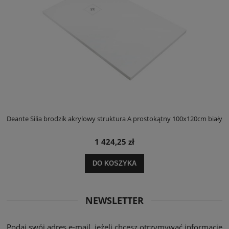
ły
Deante Silia brodzik akrylowy struktura A prostokątny 100x120cm biały
D
1 424,25 zł
DO KOSZYKA
NEWSLETTER
Podaj swój adres e-mail, jeżeli chcesz otrzymywać informacje