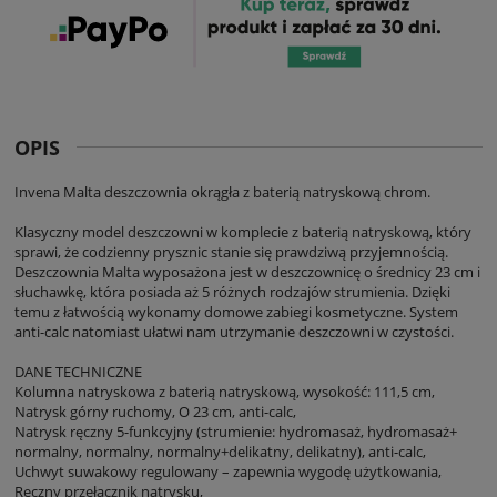
OPIS
Invena Malta deszczownia okrągła z baterią natryskową chrom.
Klasyczny model deszczowni w komplecie z baterią natryskową, który
sprawi, że codzienny prysznic stanie się prawdziwą przyjemnością.
Deszczownia Malta wyposażona jest w deszczownicę o średnicy 23 cm i
słuchawkę, która posiada aż 5 różnych rodzajów strumienia. Dzięki
temu z łatwością wykonamy domowe zabiegi kosmetyczne. System
anti-calc natomiast ułatwi nam utrzymanie deszczowni w czystości.
DANE TECHNICZNE
Kolumna natryskowa z baterią natryskową, wysokość: 111,5 cm,
Natrysk górny ruchomy, O 23 cm, anti-calc,
Natrysk ręczny 5-funkcyjny (strumienie: hydromasaż, hydromasaż+
normalny, normalny, normalny+delikatny, delikatny), anti-calc,
Uchwyt suwakowy regulowany – zapewnia wygodę użytkowania,
Ręczny przełącznik natrysku,