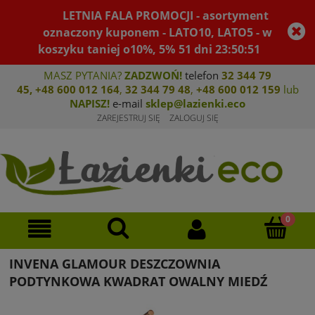
LETNIA FALA PROMOCJI - asortyment
oznaczony kuponem - LATO10, LATO5 - w
koszyku taniej o10%, 5%
51
dni
23
:
50
:
51
MASZ PYTANIA?
ZADZWOŃ!
telefon
32 344 79
45
,
+48 600 012 164
,
32 344 79 4
8
,
+4
8 600 012 159
lub
NAPISZ!
e-mail
sklep@lazienki.eco
ZAREJESTRUJ SIĘ
ZALOGUJ SIĘ
INVENA GLAMOUR DESZCZOWNIA
PODTYNKOWA KWADRAT OWALNY MIEDŹ