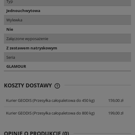
Typ
Jednouchwytowa
Wylewka
Nie
Załączone wyposażenie
Z zestawem natryskowym
Seria
GLAMOUR
KOSZTY DOSTAWY
CENA NIE ZAWIERA EWENTUALNYCH
KOSZTÓW PŁATNOŚCI
Kurier GEODIS
(Przesyłka całopaletowa do 450 kg)
159,00 zł
Kurier GEODIS
(Przesyłka całopaletowa do 800 kg)
199,00 zł
OPINIE O PRODUKCIE (0)