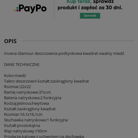
OPIS
Invena Glamour deszczownia podtynkowa kwadrat owalny miedź
DANE TECHNICZNE
Kolor:miedź
Talerz deszczowni kształt:zaokrąglony kwadrat
Rozmiar:22x22
Ramię natryskowe:37xcm
Bateria natryskowa:2 funkcyjna
Rodzaj:jednouchwytowa
Kształt:zaokrąglony kwadrat
Rozmiar:16,1x16,1cm
Słuchawka natryskowa:1 funkcyjna
Kształt:prostokątna
Wąż natryskowy:150cm
Przyłącze kątowe z uchwytem na słuchawkę