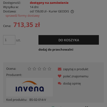
Dostępność:
dostępny na zamówienie
Wysyłka w:
14 dni
Dostawa:
od 159,00 zł
- Kurier GEODIS
sprawdź formy dostawy
Cena nie zawiera ewentualnych kosztów płatności
713,35 zł
Cena:
szt.
DO KOSZYKA
dodaj do przechowalni
Ocena:
zapytaj o produkt
Producent:
poleć znajomemu
dodaj opinię
Kod produktu:
BS-02-014-V