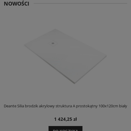
NOWOŚCI
ły
Deante Silia brodzik akrylowy struktura A prostokątny 100x120cm biały
D
1 424,25 zł