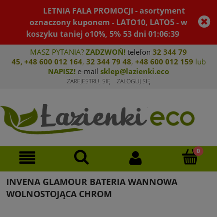
LETNIA FALA PROMOCJI - asortyment
oznaczony kuponem - LATO10, LATO5 - w
koszyku taniej o10%, 5%
53
dni
01
:
06
:
39
MASZ PYTANIA?
ZADZWOŃ!
telefon
32 344 79
45
,
+48 600 012 164
,
32 344 79 4
8
,
+4
8 600 012 159
lub
NAPISZ!
e-mail
sklep@lazienki.eco
ZAREJESTRUJ SIĘ
ZALOGUJ SIĘ
INVENA GLAMOUR BATERIA WANNOWA
WOLNOSTOJĄCA CHROM