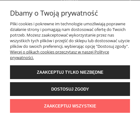
Dbamy o Twoją prywatność
MOJE KONTO
Pliki cookies i pokrewne im technologie umożliwiają poprawne
działanie strony i pomagają nam dostosować ofertę do Twoich
potrzeb. Możesz zaakceptować wykorzystanie przez nas
PŁATNOŚCI I DOSTAWA
wszystkich tych plików i przejść do sklepu lub dostosować użycie
plików do swoich preferencji, wybierając opcję "Dostosuj zgody".
Więcej o plikach cookies przeczytasz w naszej Polityce
KONTAKT
prywatności.
ZAAKCEPTUJ TYLKO NIEZBĘDNE
Wyposażenie łazienek Łazienki.eco | Pawła 23, 41-708 Ruda Śląska | E-mail:
sklep@lazienki.eco | Tel.: 600 012 164 lub 600 012 159 | TGS Przemysław
Stoń | NIP: 6312213594 | REGON: 276403698
DOSTOSUJ ZGODY
ZAAKCEPTUJ WSZYSTKIE
POKAŻ PEŁNĄ WERSJĘ STRONY
Sklep internetowy Shoper Premium