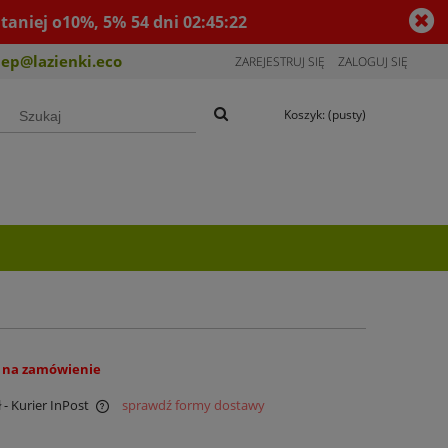
taniej o10%, 5%
54
dni
02
:
45
:
21
lep@lazienki.eco
ZAREJESTRUJ SIĘ
ZALOGUJ SIĘ
Koszyk:
(pusty)
 na zamówienie
ł
- Kurier InPost
sprawdź formy dostawy