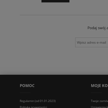
Podaj swój 
POMOC
MOJE K
Regulamin (od 01.01.2023)
Twoje zamów
Polityka prywatności
Ustawienia 