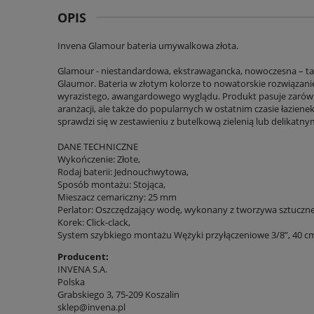
OPIS
Invena Glamour bateria umywalkowa złota.
Glamour - niestandardowa, ekstrawagancka, nowoczesna – ta
Glaumor. Bateria w złotym kolorze to nowatorskie rozwiązanie
wyrazistego, awangardowego wyglądu. Produkt pasuje zarów
aranżacji, ale także do popularnych w ostatnim czasie łazienek
sprawdzi się w zestawieniu z butelkową zielenią lub delika
DANE TECHNICZNE
Wykończenie: Złote,
Rodaj baterii: Jednouchwytowa,
Sposób montażu: Stojąca,
Mieszacz cemariczny: 25 mm
Perlator: Oszczędzający wodę, wykonany z tworzywa sztuczn
Korek: Click-clack,
System szybkiego montażu Wężyki przyłączeniowe 3/8”, 40 cm 
Producent:
INVENA S.A.
Polska
Grabskiego 3, 75-209 Koszalin
sklep@invena.pl