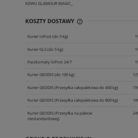
KDWU GLAMOUR MAGIC_
KOSZTY DOSTAWY
Kurier InPost
(do 5 kg)
1
CENA NIE ZAWIERA EWENT
KOSZTÓW PŁATNOŚCI
Kurier GLS
(do 5 kg)
1
Paczkomaty InPost 24/7
1
Kurier GEODIS
(do 100 kg)
125
Kurier GEODIS
(Przesyłka całopaletowa do 450 kg)
159
Kurier GEODIS
(Przesyłka całopaletowa do 800 kg)
199
Kurier GEODIS
(Przesyłka na palecie
249
niestandardowej)