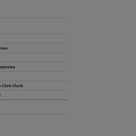
owa
hwytowa
 Click-Clack
R