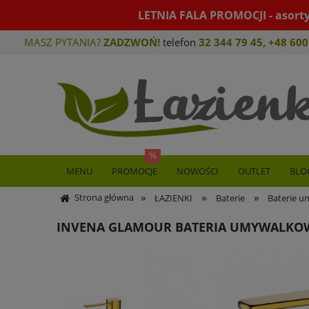
LETNIA FALA PROMOCJI - asort
MASZ PYTANIA?
ZADZWOŃ!
telefon
32 344 79 45
,
+48 600
MENU
PROMOCJE
NOWOŚCI
OUTLET
BLO
»
»
»
Strona główna
ŁAZIENKI
Baterie
Baterie 
INVENA GLAMOUR BATERIA UMYWALKO