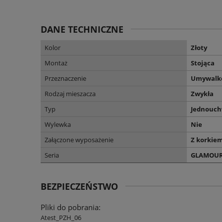
DANE TECHNICZNE
Kolor
Złoty
Montaż
Stojąca
Przeznaczenie
Umywalk
Rodzaj mieszacza
Zwykła
Typ
Jednouc
Wylewka
Nie
Załączone wyposażenie
Z korkiem
Seria
GLAMOU
BEZPIECZEŃSTWO
Pliki do pobrania:
Atest_PZH_06