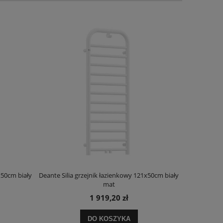
x50cm biały
Deante Silia grzejnik łazienkowy 121x50cm biały
Deante Ora
mat
1 919,20 zł
DO KOSZYKA