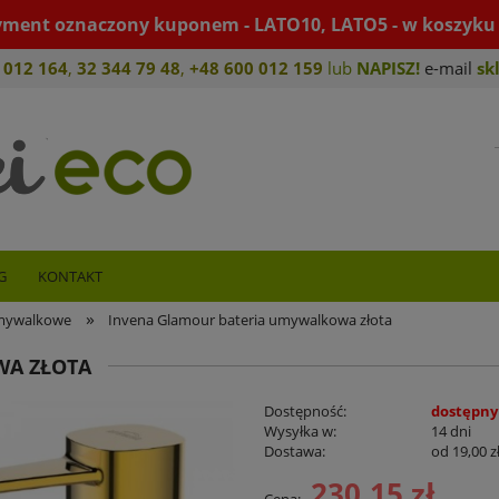
yment oznaczony kuponem - LATO10, LATO5 - w koszyku 
 012 164
,
32 344 79 4
8
,
+4
8 600 012 159
lub
NAPISZ!
e-mail
sk
G
KONTAKT
»
umywalkowe
Invena Glamour bateria umywalkowa złota
WA ZŁOTA
Dostępność:
dostępny
Wysyłka w:
14 dni
Dostawa:
od 19,00 z
230,15 zł