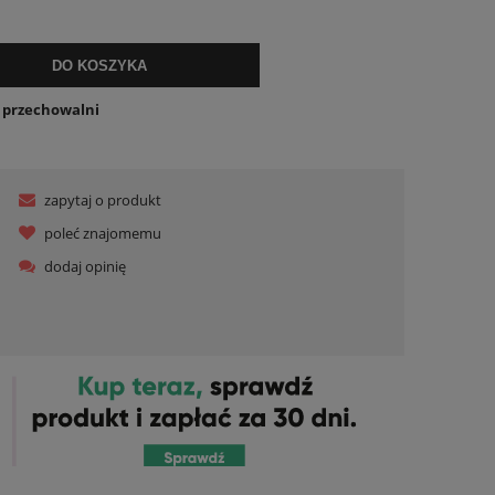
lnych kosztów
DO KOSZYKA
o przechowalni
zapytaj o produkt
poleć znajomemu
dodaj opinię