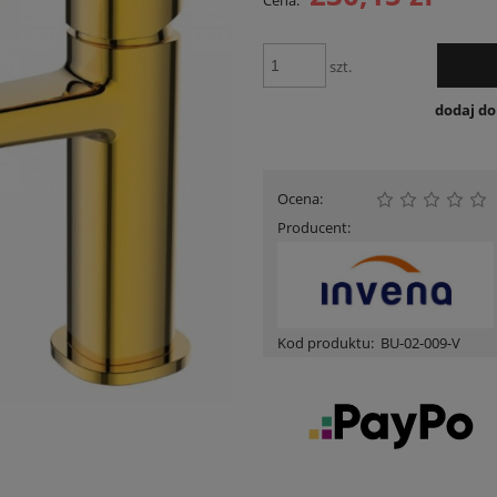
Cena:
Cena nie zawiera ewentua
płatności
szt.
dodaj d
Ocena:
Producent:
Kod produktu:
BU-02-009-V