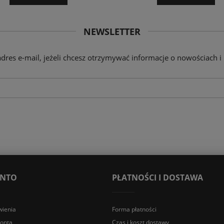
NEWSLETTER
adres e-mail, jeżeli chcesz otrzymywać informacje o nowościach i
ONTO
PŁATNOŚCI I DOSTAWA
ienia
Forma płatności
konta
Czas i koszt dostawy