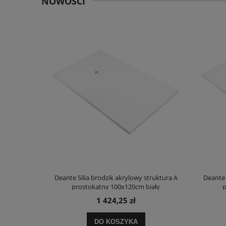
NOWOŚCI
truktura A
Deante Silia brodzik akrylowy struktura A
Deante 
ały
prostokątny 100x120cm biały
p
1 424,25 zł
DO KOSZYKA